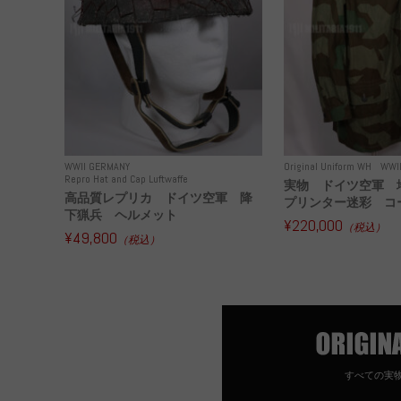
WWII GERMANY
Original Uniform WH
WWI
Repro Hat and Cap Luftwaffe
実物 ドイツ空軍 
高品質レプリカ ドイツ空軍 降
プリンター迷彩 コー
下猟兵 ヘルメット
¥220,000
（税込）
¥49,800
（税込）
すべての実