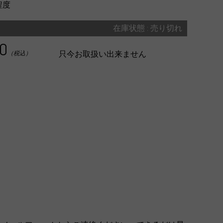
程度
在庫状態 : 売り切れ
00
只今お取扱い出来ません
（税込）