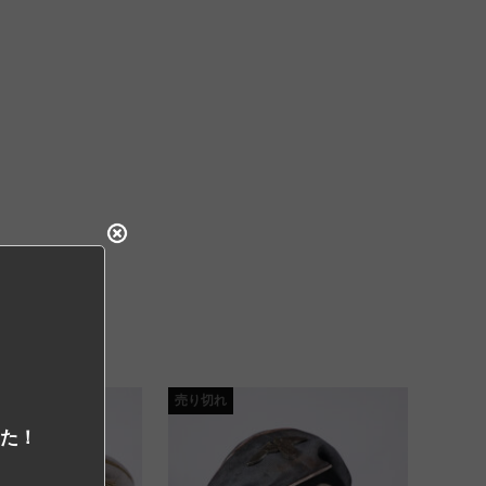
売り切れ
した！