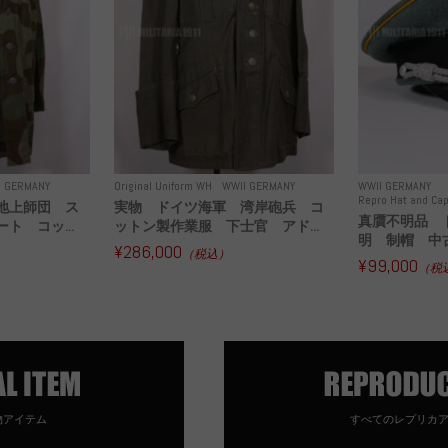
I GERMANY
Original Uniform WH
WWII GERMANY
WWII GERMANY
Repro Hat and Cap
地上師団 ス
実物 ドイツ海軍 湾岸砲兵 コ
真贋不明品 
ト コッ...
ットン製作業服 下士官 アド...
明 制帽 中
¥286,000
（税込）
¥99,000
（税
物アイテム
すべてのレプリカ