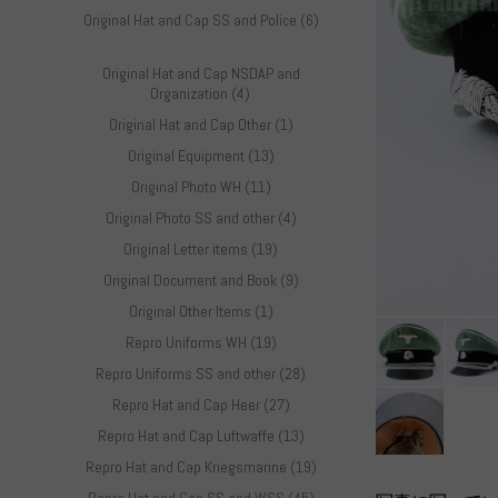
Original Hat and Cap SS and Police (6)
Original Hat and Cap NSDAP and
Organization (4)
Original Hat and Cap Other (1)
Original Equipment (13)
Original Photo WH (11)
Original Photo SS and other (4)
Original Letter items (19)
Original Document and Book (9)
Original Other Items (1)
Repro Uniforms WH (19)
Repro Uniforms SS and other (28)
Repro Hat and Cap Heer (27)
Repro Hat and Cap Luftwaffe (13)
Repro Hat and Cap Kriegsmarine (19)