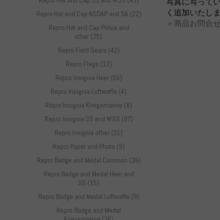
Repro Hat and Cap SS and WSS (45)
写真に写って
く追加いたし
Repro Hat and Cap NSDAP and SA (22)
＞商品お問合せ
Repro Hat and Cap Police and
other (25)
Repro Field Gears (42)
Repro Flags (12)
Repro Insignia Heer (56)
Repro Insignia Luftwaffe (4)
Repro Insignia Kriegsmarine (8)
Repro Insignia SS and WSS (97)
Repro Insignia other (21)
Repro Paper and Photo (9)
Repro Badge and Medal Common (26)
Repro Badge and Medal Heer and
SS (15)
Repro Badge and Medal Luftwaffe (9)
Repro Badge and Medal
Kriegsmarine (26)