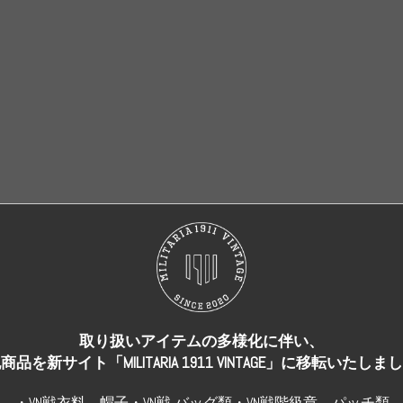
売り切れ
売り切れ
取り扱いアイテムの多様化に伴い、
商品を新サイト「MILITARIA 1911 VINTAGE」に移転いたしま
・VN戦衣料、帽子・VN戦 バッグ類・VN戦階級章、パッチ類