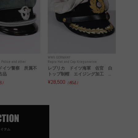
WWII GERMANY
 Police and other
Repro Hat and Cap Kriegsmarine
ドイツ警察 所属不
レプリカ ドイツ海軍 佐官 白
古品
トップ制帽 エイジング加工 ...
¥28,500
込）
（税込）
アイテム