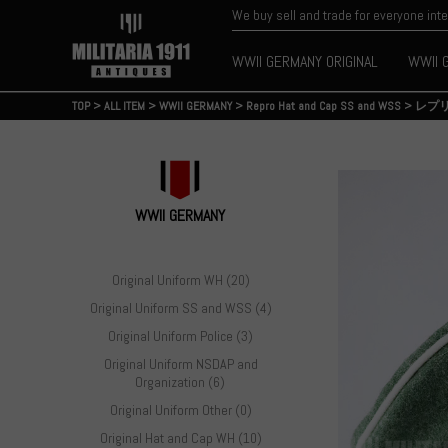
We buy sell and trade for everyone int
WWII GERMANY ORIGINAL
WWII 
TOP
>
ALL ITEM
>
WWII GERMANY
>
Repro Hat and Cap SS and WSS
>
レプ
WWII GERMANY
Original Uniform WH (20)
Original Uniform SS and WSS (4)
Original Uniform Police (3)
Original Uniform NSDAP and
Organization (6)
Original Uniform Other (0)
Original Hat and Cap WH (10)