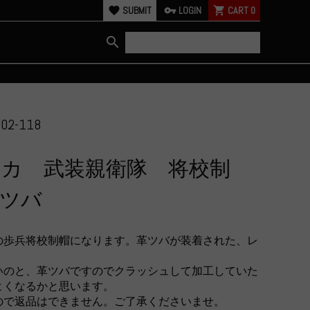
favorite
SUBMIT
vpn_key
LOGIN
shopping_cart
CART
0
search
002-118
カ 武装親衛隊 将校制
革ツバ
の歩兵将校制帽になります。革ツバが装着された、レ
。
いのと、革ツバですのでクラッシュして加工していた
よくなるかと思います。
ので返品はできません。ご了承くださいませ。