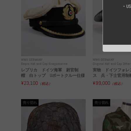
・U
WWII GERMANY
WWII GERMANY
Repro Hat and Cap Kriegsmarine
Original Hat and Cap Other
レプリカ ドイツ海軍 尉官制
実物 ドイツフォレ
帽 白トップ Uボートクルー仕様
ス 兵・下士官用制帽
¥23,100
¥99,000
（税込）
（税込）
売り切れ
売り切れ