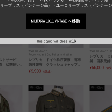
Sサーブラス（ビンテージ品）・ユーロサープラス（ビンテー
MILITARIA 1911 VINTAGE へ移動
This popup will close in:
15
WWII GERMANY
WWII GERMANY
R
Repro Hat and Cap Police and other
レプリカ ミ
ストサービ
レプリカ ドイツ秩序警察 都市
製 国家元帥 
 状態良い...
防護警察 クラッシュキャップ...
¥55,000
（税
¥9,900
（税込）
売り切れ
売り切れ