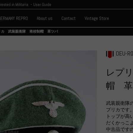
erested in Militaria.・User Guide
GERMANY REPRO
About us
Contact
Vintage Store
リカ 武装親衛隊 将校制帽 革ツバ
DEU-R
レプリ
帽 
武装親衛隊
プリカです
トップが高
だくかっこ
中古品です