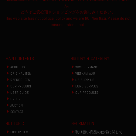
ん。
どうぞご安心頂きショッピングをお楽しみください。
This web site has not political policy and we are NOT Neo Nazi. Please do not
misunderstand that.
MAIN CONTENTS
HISTORY & CATEGORY
ABOUT US
WWII GERMANY
ORIGINAL ITEM
VIETNAM WAR
REPRODUCTS
US SURPLUS
OUR PRODUCT
EURO SURPLUS
USER GUIDE
OUR PRODUCTS
ORDER
AUCTION
CONTACT
HOT TOPIC
INFORMATION
PICKUP ITEM
取り扱い商品の仕様に関して