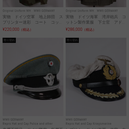
Original Uniform WH
WWII GERMANY
Original Uniform WH
WWII GERMANY
実物 ドイツ空軍 地上師団 ス
実物 ドイツ海軍 湾岸砲兵 コ
プリンター迷彩 コート コッ...
ットン製作業服 下士官 アド...
¥220,000
¥286,000
（税込）
（税込）
売り切れ
売り切れ
WWII GERMANY
WWII GERMANY
Repro Hat and Cap Police and other
Repro Hat and Cap Kriegsmarine