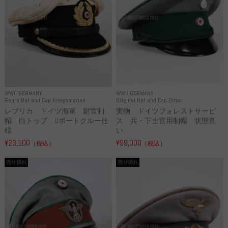
WWII GERMANY
WWII GERMANY
Repro Hat and Cap Kriegsmarine
Original Hat and Cap Other
レプリカ ドイツ海軍 尉官制
実物 ドイツフォレストサービ
帽 白トップ Uボートクルー仕
ス 兵・下士官用制帽 状態良
様
い...
¥23,100
¥99,000
（税込）
（税込）
売り切れ
売り切れ