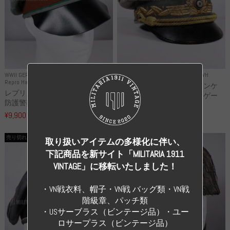
WWII GERMANY
WWII GERMANY
Repro Uniforms WH
Repro Hat and Cap Police and other
レプリカ ミヒャエル・ヤンケ
レプリカ ドイツ秩序警察 都市
製 国家元帥 ヘルマン・ゲー
防護警察 クラッシュキャップ...
リ...
¥9,900
（税込）
¥55,000
（税込）
売り切れ
売り切れ
取り扱いアイテムの多様化に伴い、
下記商品を新サイト「MILITARIA 1911
VINTAGE」に移転いたしました！
・VN戦衣料、帽子・VN戦 バッグ類・VN戦
階級章、パッチ類
・USサーブラス（ビンテージ品）・ユー
ロサープラス（ビンテージ品）