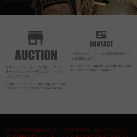
私たちについて
お問合せはこちら。原則3営業日以内に
ご返信致します。
Click here for inquiries. We will reply with
当オンラインショップの他に、ヤフー
in 3 business days in principle.
オークションでも一部コレクションを
出品しています。
In addition to this online shop, some coll
ections are exhibited at Yahoo Auction.
我々は特定の政治的思想に対しての翼賛や賞賛、啓蒙の目的もなく、
政治活動家でもありません。いわゆるネオナチの活動家でもありませ