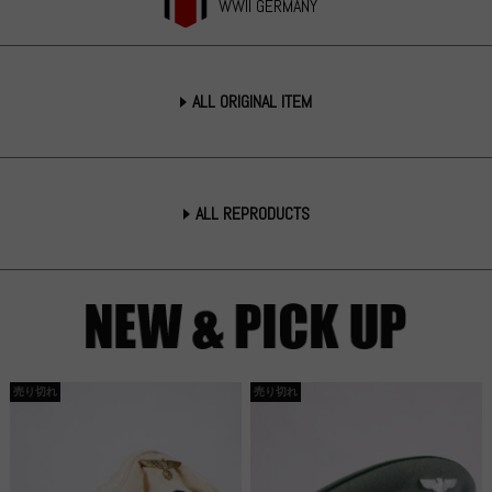
WWII GERMANY
ALL ORIGINAL ITEM
ALL REPRODUCTS
売り切れ
売り切れ