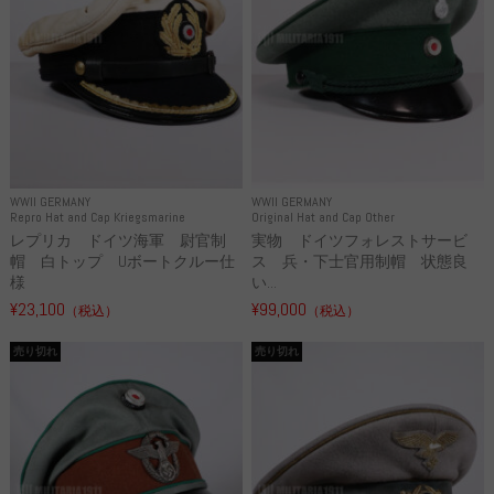
WWII GERMANY
WWII GERMANY
Repro Hat and Cap Kriegsmarine
Original Hat and Cap Other
レプリカ ドイツ海軍 尉官制
実物 ドイツフォレストサービ
帽 白トップ Uボートクルー仕
ス 兵・下士官用制帽 状態良
様
い...
¥23,100
¥99,000
（税込）
（税込）
売り切れ
売り切れ