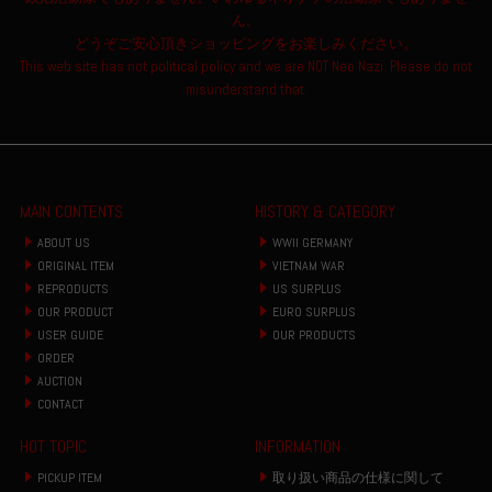
ん。
どうぞご安心頂きショッピングをお楽しみください。
This web site has not political policy and we are NOT Neo Nazi. Please do not
misunderstand that.
MAIN CONTENTS
HISTORY & CATEGORY
ABOUT US
WWII GERMANY
ORIGINAL ITEM
VIETNAM WAR
REPRODUCTS
US SURPLUS
OUR PRODUCT
EURO SURPLUS
USER GUIDE
OUR PRODUCTS
ORDER
AUCTION
CONTACT
HOT TOPIC
INFORMATION
PICKUP ITEM
取り扱い商品の仕様に関して