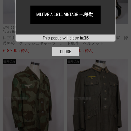
MILITARIA 1911 VINTAGE へ移動
WWII GERMANY
WWII GERMANY
Repro Hat and Cap SS and WSS
Repro Hat and Cap Luftwaffe
This popup will close in:
16
レプリカ 武装親衛隊 WSS 歩
高品質レプリカ ドイツ空軍 降
兵将校 クラッシュキャップ ...
下猟兵 ヘルメット
¥18,700
¥49,800
（税込）
（税込）
CLOSE
売り切れ
売り切れ