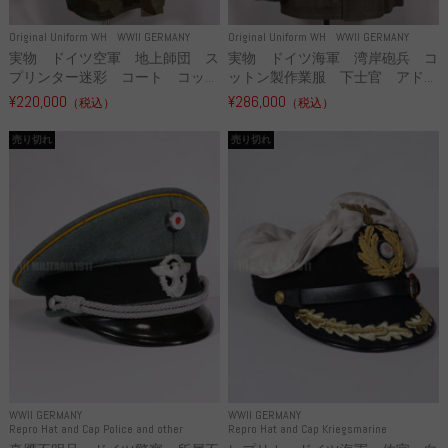
Original Uniform WH
WWII GERMANY
Original Uniform WH
WWII GERMANY
実物 ドイツ空軍 地上師団 ス
実物 ドイツ海軍 湾岸砲兵 コ
プリンター迷彩 コート コッ...
ットン製作業服 下士官 アド...
¥220,000
¥286,000
（税込）
（税込）
売り切れ
売り切れ
WWII GERMANY
WWII GERMANY
Repro Hat and Cap Police and other
Repro Hat and Cap Kriegsmarine