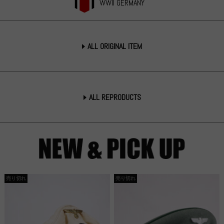
WWII GERMANY
ALL ORIGINAL ITEM
ALL REPRODUCTS
売り切れ
売り切れ