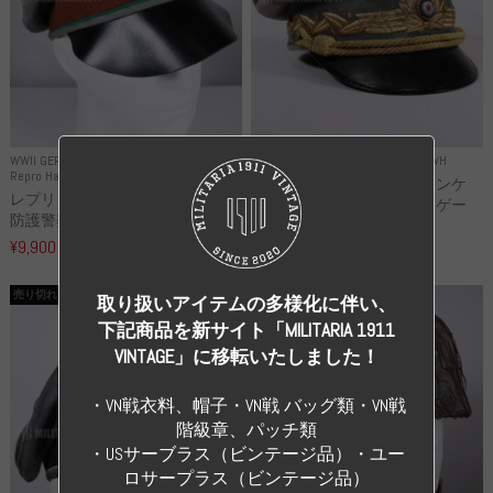
WWII GERMANY
WWII GERMANY
Repro Uniforms WH
Repro Hat and Cap Police and other
レプリカ ミヒャエル・ヤンケ
レプリカ ドイツ秩序警察 都市
製 国家元帥 ヘルマン・ゲー
防護警察 クラッシュキャップ...
リ...
¥9,900
（税込）
¥55,000
（税込）
売り切れ
売り切れ
取り扱いアイテムの多様化に伴い、
下記商品を新サイト「MILITARIA 1911
VINTAGE」に移転いたしました！
・VN戦衣料、帽子・VN戦 バッグ類・VN戦
階級章、パッチ類
・USサーブラス（ビンテージ品）・ユー
ロサープラス（ビンテージ品）