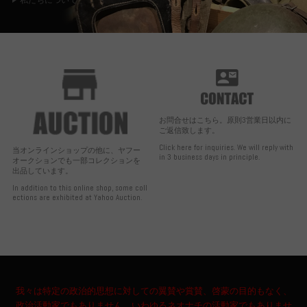
私たちについて
お問合せはこちら。原則3営業日以内に
ご返信致します。
Click here for inquiries. We will reply with
当オンラインショップの他に、ヤフー
in 3 business days in principle.
オークションでも一部コレクションを
出品しています。
In addition to this online shop, some coll
ections are exhibited at Yahoo Auction.
我々は特定の政治的思想に対しての翼賛や賞賛、啓蒙の目的もなく、
政治活動家でもありません。いわゆるネオナチの活動家でもありませ