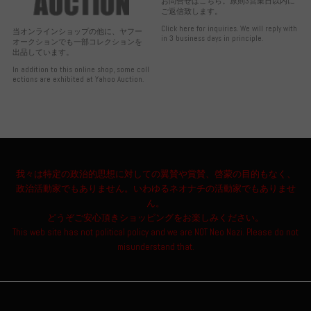
お問合せはこちら。原則3営業日以内に
ご返信致します。
Click here for inquiries. We will reply with
当オンラインショップの他に、ヤフー
in 3 business days in principle.
オークションでも一部コレクションを
出品しています。
In addition to this online shop, some coll
ections are exhibited at Yahoo Auction.
我々は特定の政治的思想に対しての翼賛や賞賛、啓蒙の目的もなく、
政治活動家でもありません。いわゆるネオナチの活動家でもありませ
ん。
どうぞご安心頂きショッピングをお楽しみください。
This web site has not political policy and we are NOT Neo Nazi. Please do not
misunderstand that.