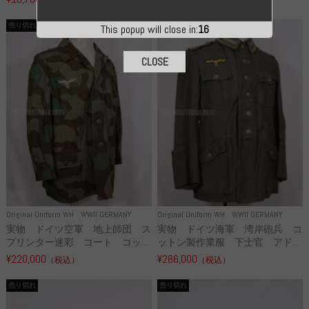
売り切れ
売り切れ
This popup will close in:
15
CLOSE
Original Uniform WH
WWII GERMANY
Original Uniform WH
WWII GERMANY
実物 ドイツ空軍 地上師団 ス
実物 ドイツ海軍 湾岸砲兵 コ
プリンター迷彩 コート コッ...
ットン製作業服 下士官 アド...
¥220,000
¥286,000
（税込）
（税込）
売り切れ
売り切れ