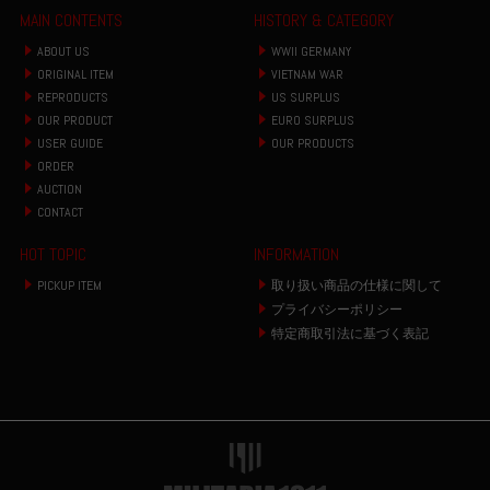
MAIN CONTENTS
HISTORY & CATEGORY
ABOUT US
WWII GERMANY
ORIGINAL ITEM
VIETNAM WAR
REPRODUCTS
US SURPLUS
OUR PRODUCT
EURO SURPLUS
USER GUIDE
OUR PRODUCTS
ORDER
AUCTION
CONTACT
HOT TOPIC
INFORMATION
PICKUP ITEM
取り扱い商品の仕様に関して
プライバシーポリシー
特定商取引法に基づく表記