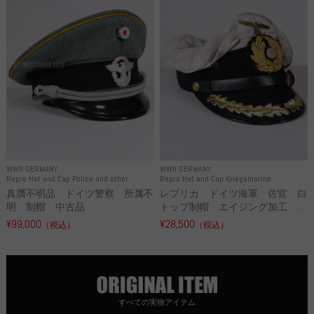
WWII GERMANY
WWII GERMANY
Repro Hat and Cap Police and other
Repro Hat and Cap Kriegsmarine
真贋不明品 ドイツ警察 所属不
レプリカ ドイツ海軍 佐官 白
明 制帽 中古品
トップ制帽 エイジング加工 ...
¥99,000
¥28,500
（税込）
（税込）
すべての実物アイテム