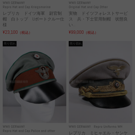
WWII GERMANY
WWII GERMANY
Repro Hat and Cap Kriegsmarine
Original Hat and Cap Other
レプリカ ドイツ海軍 尉官制
実物 ドイツフォレストサービ
帽 白トップ Uボートクルー仕
ス 兵・下士官用制帽 状態良
様
い...
¥23,100
¥99,000
（税込）
（税込）
売り切れ
売り切れ
WWII GERMANY
WWII GERMANY
Repro Uniforms WH
Repro Hat and Cap Police and other
レプリカ ミヒャエル・ヤンケ