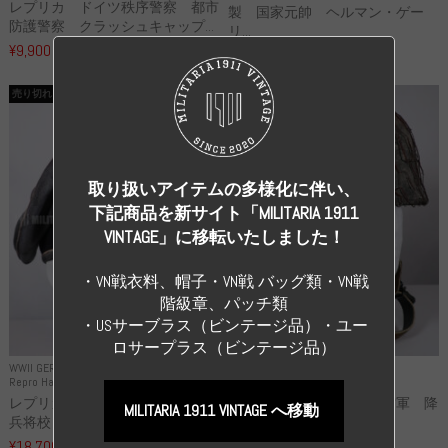
レプリカ ドイツ秩序警察 都市
製 国家元帥 ヘルマン・ゲー
防護警察 クラッシュキャップ...
リ...
¥9,900
（税込）
¥55,000
（税込）
売り切れ
売り切れ
取り扱いアイテムの多様化に伴い、
下記商品を新サイト「MILITARIA 1911
VINTAGE」に移転いたしました！
・VN戦衣料、帽子・VN戦 バッグ類・VN戦
階級章、パッチ類
・USサーブラス（ビンテージ品）・ユー
ロサープラス（ビンテージ品）
WWII GERMANY
WWII GERMANY
Repro Hat and Cap SS and WSS
Repro Hat and Cap Luftwaffe
レプリカ 武装親衛隊 WSS 歩
高品質レプリカ ドイツ空軍 降
MILITARIA 1911 VINTAGE へ移動
兵将校 クラッシュキャップ ...
下猟兵 ヘルメット
¥18,700
¥49,800
（税込）
（税込）