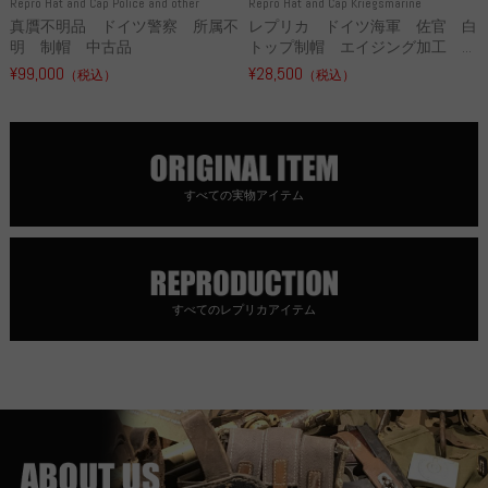
Repro Hat and Cap Police and other
Repro Hat and Cap Kriegsmarine
真贋不明品 ドイツ警察 所属不
レプリカ ドイツ海軍 佐官 白
明 制帽 中古品
トップ制帽 エイジング加工 ...
¥99,000
¥28,500
（税込）
（税込）
すべての実物アイテム
すべてのレプリカアイテム