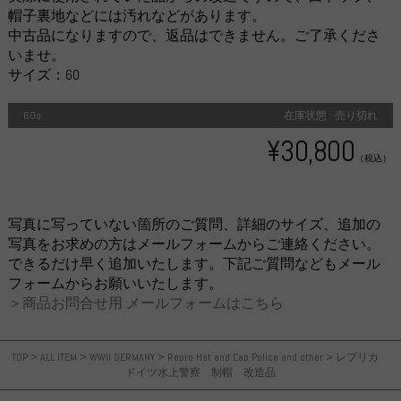
帽子裏地などには汚れなどがあります。
中古品になりますので、返品はできません。ご了承くださ
いませ。
サイズ：60
60q
在庫状態 : 売り切れ
¥30,800
（税込）
写真に写っていない箇所のご質問、詳細のサイズ、追加の
写真をお求めの方はメールフォームからご連絡ください。
できるだけ早く追加いたします。下記ご質問などもメール
フォームからお願いいたします。
＞商品お問合せ用 メールフォームはこちら
TOP
>
ALL ITEM
>
WWII GERMANY
>
Repro Hat and Cap Police and other
>
レプリカ
ドイツ水上警察 制帽 改造品