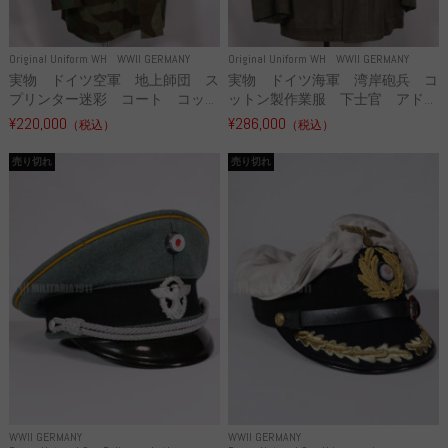
Original Uniform WH
WWII GERMANY
Original Uniform WH
WWII GERMANY
実物 ドイツ空軍 地上師団 ス
実物 ドイツ海軍 湾岸砲兵 コ
プリンター迷彩 コート コッ...
ットン製作業服 下士官 アド...
¥220,000
¥286,000
（税込）
（税込）
売り切れ
売り切れ
WWII GERMANY
WWII GERMANY