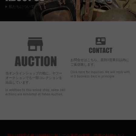
私たちについて
お問合せはこちら。原則3営業日以内に
ご返信致します。
Click here for inquiries. We will reply with
当オンラインショップの他に、ヤフー
in 3 business days in principle.
オークションでも一部コレクションを
出品しています。
In addition to this online shop, some coll
ections are exhibited at Yahoo Auction.
我々は特定の政治的思想に対しての翼賛や賞賛、啓蒙の目的もなく、