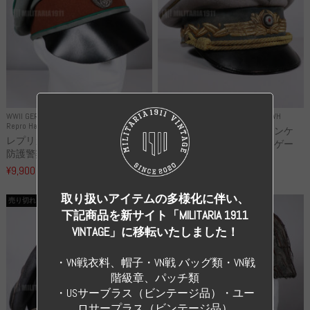
WWII GERMANY
WWII GERMANY
Repro Uniforms WH
Repro Hat and Cap Police and other
レプリカ ミヒャエル・ヤンケ
レプリカ ドイツ秩序警察 都市
製 国家元帥 ヘルマン・ゲー
防護警察 クラッシュキャップ...
リ...
¥9,900
（税込）
¥55,000
（税込）
取り扱いアイテムの多様化に伴い、
売り切れ
売り切れ
下記商品を新サイト「MILITARIA 1911
VINTAGE」に移転いたしました！
・VN戦衣料、帽子・VN戦 バッグ類・VN戦
階級章、パッチ類
・USサーブラス（ビンテージ品）・ユー
ロサープラス（ビンテージ品）