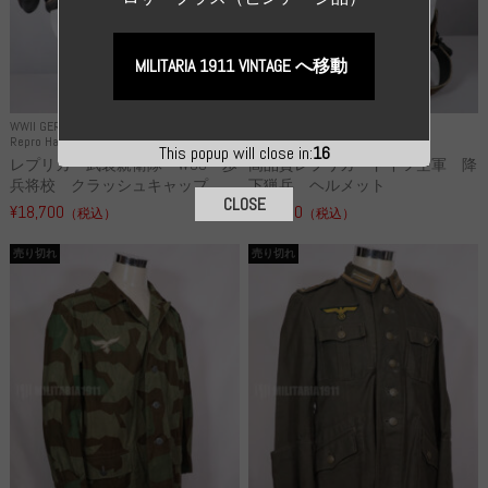
MILITARIA 1911 VINTAGE へ移動
WWII GERMANY
WWII GERMANY
Repro Hat and Cap SS and WSS
Repro Hat and Cap Luftwaffe
This popup will close in:
15
レプリカ 武装親衛隊 WSS 歩
高品質レプリカ ドイツ空軍 降
兵将校 クラッシュキャップ ...
下猟兵 ヘルメット
CLOSE
¥18,700
¥49,800
（税込）
（税込）
売り切れ
売り切れ