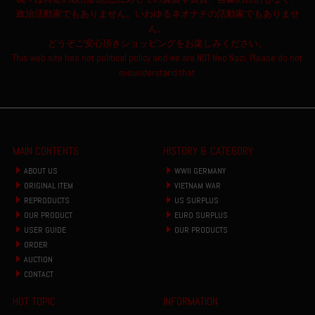
政治活動家でもありません。いわゆるネオナチの活動家でもありませ
ん。
どうぞご安心頂きショッピングをお楽しみください。
This web site has not political policy and we are NOT Neo Nazi. Please do not
misunderstand that.
MAIN CONTENTS
HISTORY & CATEGORY
ABOUT US
WWII GERMANY
ORIGINAL ITEM
VIETNAM WAR
REPRODUCTS
US SURPLUS
OUR PRODUCT
EURO SURPLUS
USER GUIDE
OUR PRODUCTS
ORDER
AUCTION
CONTACT
HOT TOPIC
INFORMATION