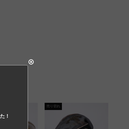
売り切れ
した！