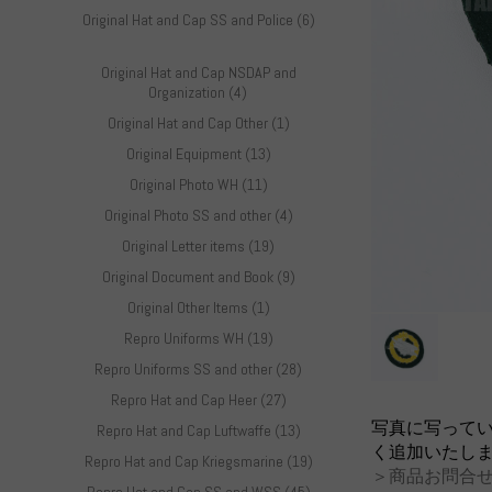
Original Hat and Cap SS and Police (6)
Original Hat and Cap NSDAP and
Organization (4)
Original Hat and Cap Other (1)
Original Equipment (13)
Original Photo WH (11)
Original Photo SS and other (4)
Original Letter items (19)
Original Document and Book (9)
Original Other Items (1)
Repro Uniforms WH (19)
Repro Uniforms SS and other (28)
Repro Hat and Cap Heer (27)
写真に写って
Repro Hat and Cap Luftwaffe (13)
く追加いたし
Repro Hat and Cap Kriegsmarine (19)
＞商品お問合せ