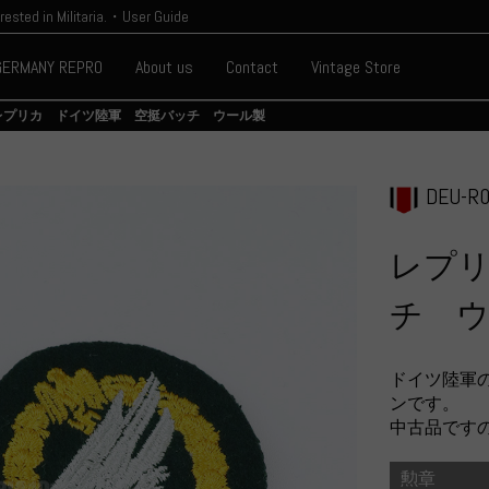
erested in Militaria.・User Guide
GERMANY REPRO
About us
Contact
Vintage Store
レプリカ ドイツ陸軍 空挺バッチ ウール製
DEU-R0
レプ
チ 
ドイツ陸軍
ンです。
中古品です
勲章