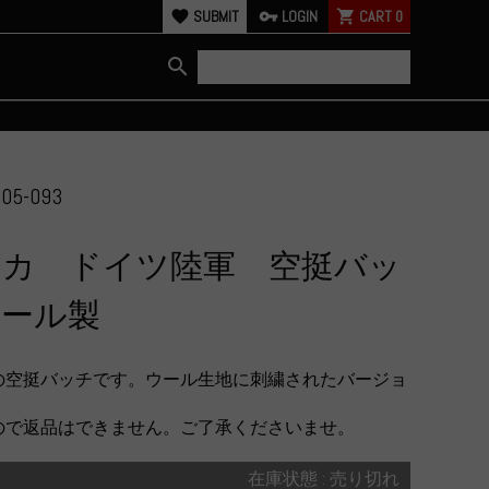
favorite
SUBMIT
vpn_key
LOGIN
shopping_cart
CART
0
search
05-093
リカ ドイツ陸軍 空挺バッ
ウール製
の空挺バッチです。ウール生地に刺繍されたバージョ
ので返品はできません。ご了承くださいませ。
在庫状態 : 売り切れ