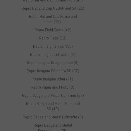
Repro Hat and Cap SS and WSS (45)
Repro Hat and Cap NSDAP and SA (22)
Repro Hat and Cap Police and
other (25)
Repro Field Gears (42)
Repro Flags (12)
Repro Insignia Heer (56)
Repro Insignia Luftwaffe (4)
Repro Insignia Kriegsmarine (8)
Repro Insignia SS and WSS (97)
Repro Insignia other (21)
Repro Paper and Photo (9)
Repro Badge and Medal Common (26)
Repro Badge and Medal Heer and
SS (15)
Repro Badge and Medal Luftwaffe (9)
Repro Badge and Medal
Kriegsmarine (26)