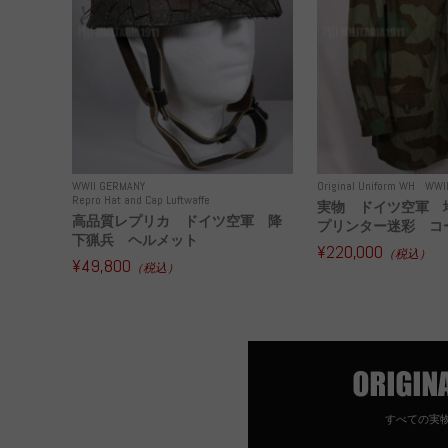
WWII GERMANY
Original Uniform WH
WWI
Repro Hat and Cap Luftwaffe
実物 ドイツ空軍 
高品質レプリカ ドイツ空軍 降
プリンター迷彩 コー
下猟兵 ヘルメット
¥220,000
（税込）
¥49,800
（税込）
すべての実