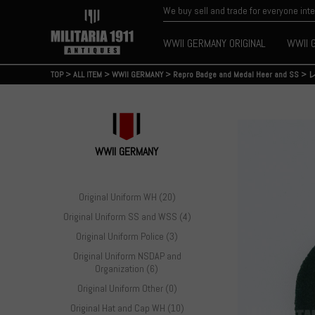
We buy sell and trade for everyone int
WWII GERMANY ORIGINAL
WWII 
TOP
>
ALL ITEM
>
WWII GERMANY
>
Repro Badge and Medal Heer and SS
>
WWII GERMANY
Original Uniform WH (20)
Original Uniform SS and WSS (4)
Original Uniform Police (3)
Original Uniform NSDAP and
Organization (6)
Original Uniform Other (0)
Original Hat and Cap WH (10)