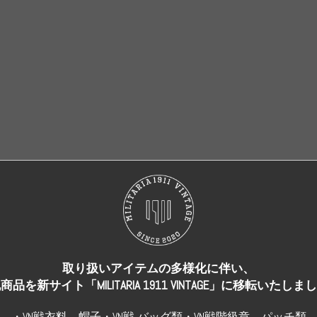
売り切れ
売り切れ
取り扱いアイテムの多様化に伴い、
商品を新サイト「MILITARIA 1911 VINTAGE」に移転いたしま
・VN戦衣料、帽子・VN戦 バッグ類・VN戦階級章、パッチ類