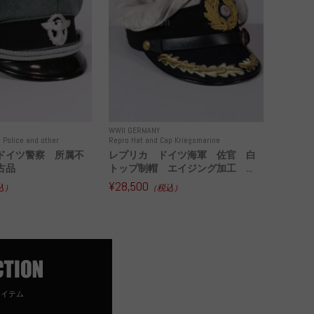
WWII GERMANY
 Police and other
Repro Hat and Cap Kriegsmarine
ドイツ警察 所属不
レプリカ ドイツ海軍 佐官 白
古品
トップ制帽 エイジング加工 ...
¥28,500
込）
（税込）
アイテム