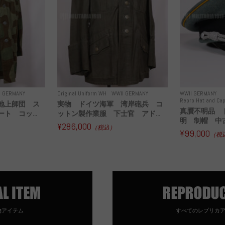
I GERMANY
Original Uniform WH
WWII GERMANY
WWII GERMANY
Repro Hat and Cap
地上師団 ス
実物 ドイツ海軍 湾岸砲兵 コ
真贋不明品 
ト コッ...
ットン製作業服 下士官 アド...
明 制帽 中
¥286,000
（税込）
¥99,000
（税
物アイテム
すべてのレプリカ