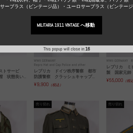
Sサーブラス（ビンテージ品）・ユーロサープラス（ビンテー
MILITARIA 1911 VINTAGE へ移動
This popup will close in:
15
WWII GERMANY
WWII GERMANY
R
Repro Hat and Cap Police and other
レプリカ ミ
ストサービ
レプリカ ドイツ秩序警察 都市
製 国家元帥 
 状態良い...
防護警察 クラッシュキャップ...
¥55,000
（税
¥9,900
（税込）
売り切れ
売り切れ