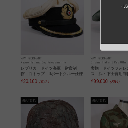
・U
WWII GERMANY
WWII GERMANY
Repro Hat and Cap Kriegsmarine
Original Hat and Cap Other
レプリカ ドイツ海軍 尉官制
実物 ドイツフォレ
帽 白トップ Uボートクルー仕様
ス 兵・下士官用制帽
¥23,100
¥99,000
（税込）
（税込）
売り切れ
売り切れ