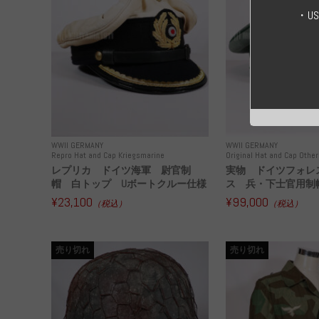
・U
WWII GERMANY
WWII GERMANY
Repro Hat and Cap Kriegsmarine
Original Hat and Cap Other
レプリカ ドイツ海軍 尉官制
実物 ドイツフォレ
帽 白トップ Uボートクルー仕様
ス 兵・下士官用制帽
¥23,100
¥99,000
（税込）
（税込）
売り切れ
売り切れ