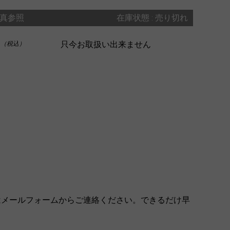
真参照
在庫状態 : 売り切れ
0
只今お取扱い出来ません
（税込）
はメールフォームからご連絡ください。できるだけ早
。