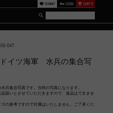
favorite
SUBMIT
vpn_key
LOGIN
shopping_cart
CART
0
search
06-047
ドイツ海軍 水兵の集合写
の水兵集合写真です。当時の写真になります。
古品扱いとさせていただきますので、返品はできませ
イズの参考ですので付属はいたしません。ご了承くだ