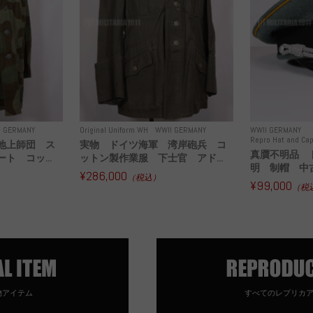
I GERMANY
Original Uniform WH
WWII GERMANY
WWII GERMANY
Repro Hat and Cap
地上師団 ス
実物 ドイツ海軍 湾岸砲兵 コ
真贋不明品 
ト コッ...
ットン製作業服 下士官 アド...
明 制帽 中
¥286,000
（税込）
¥99,000
（税
物アイテム
すべてのレプリカ