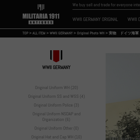
We buy sell and trade for everyone int
WWII GERMANY ORIGINAL
WWII 
TOP
>
ALL ITEM
>
WWII GERMANY
>
Original Photo WH
>
実物 ドイツ海軍
WWII GERMANY
Original Uniform WH (20)
Original Uniform SS and WSS (4)
Original Uniform Police (3)
Original Uniform NSDAP and
Organization (6)
Original Uniform Other (0)
Original Hat and Cap WH (10)