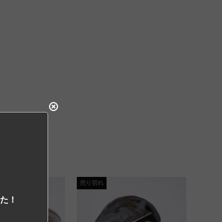
売り切れ
した！