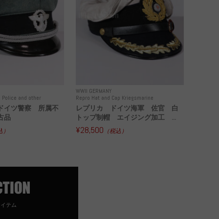
WWII GERMANY
 Police and other
Repro Hat and Cap Kriegsmarine
ドイツ警察 所属不
レプリカ ドイツ海軍 佐官 白
古品
トップ制帽 エイジング加工 ...
¥28,500
込）
（税込）
アイテム