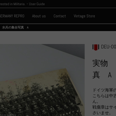
erested in Militaria.・User Guide
GERMANY REPRO
About us
Contact
Vintage Store
 水兵の集合写真 A
DEU-O0
実物 
真 A
ドイツ海軍
こちらは中
ん。
戦傷章はサ
さいませ。