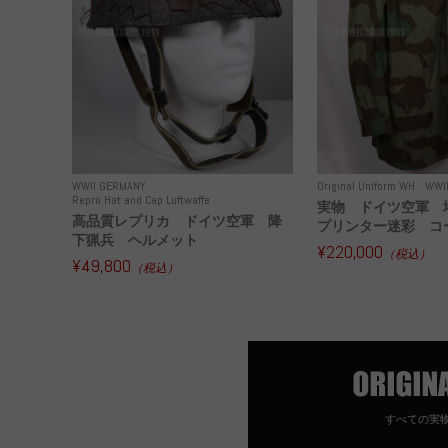
WWII GERMANY
Original Uniform WH
WWI
Repro Hat and Cap Luftwaffe
実物 ドイツ空軍 
高品質レプリカ ドイツ空軍 降
プリンター迷彩 コー
下猟兵 ヘルメット
¥220,000
（税込）
¥49,800
（税込）
すべての実