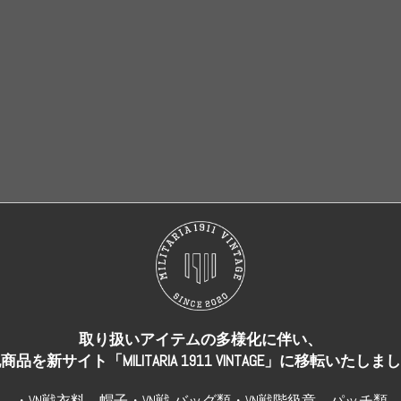
売り切れ
売り切れ
取り扱いアイテムの多様化に伴い、
商品を新サイト「MILITARIA 1911 VINTAGE」に移転いたしま
・VN戦衣料、帽子・VN戦 バッグ類・VN戦階級章、パッチ類