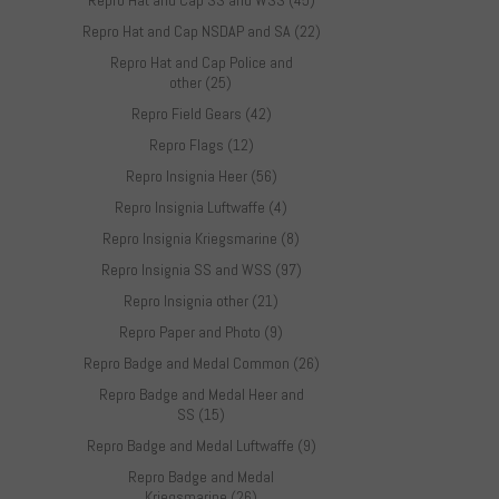
Repro Hat and Cap SS and WSS (45)
Repro Hat and Cap NSDAP and SA (22)
Repro Hat and Cap Police and
other (25)
Repro Field Gears (42)
Repro Flags (12)
Repro Insignia Heer (56)
Repro Insignia Luftwaffe (4)
Repro Insignia Kriegsmarine (8)
Repro Insignia SS and WSS (97)
Repro Insignia other (21)
Repro Paper and Photo (9)
Repro Badge and Medal Common (26)
Repro Badge and Medal Heer and
SS (15)
Repro Badge and Medal Luftwaffe (9)
Repro Badge and Medal
Kriegsmarine (26)