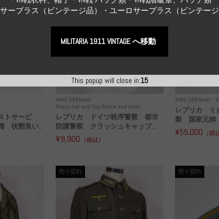
Sサーブラス（ビンテージ品）・ユーロサープラス（ビンテー
MILITARIA 1911 VINTAGE へ移動
This popup will close in:
14
WWII GERMANY
WWII GERMANY
R
Repro Hat and Cap Police and other
レプリカ ミ
ストサービ
レプリカ ドイツ秩序警察 都市
製 国家元帥 
 状態良い...
防護警察 クラッシュキャップ...
¥55,000
（税
¥9,900
（税込）
売り切れ
売り切れ