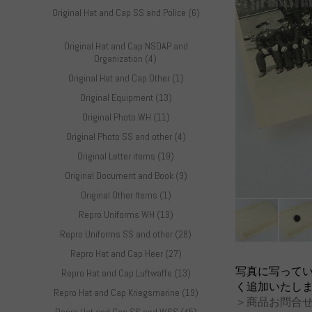
Original Hat and Cap SS and Police (6)
Original Hat and Cap NSDAP and
Organization (4)
Original Hat and Cap Other (1)
Original Equipment (13)
Original Photo WH (11)
Original Photo SS and other (4)
Original Letter items (19)
Original Document and Book (9)
Original Other Items (1)
Repro Uniforms WH (19)
Repro Uniforms SS and other (28)
Repro Hat and Cap Heer (27)
写真に写って
Repro Hat and Cap Luftwaffe (13)
く追加いたし
Repro Hat and Cap Kriegsmarine (19)
＞商品お問合せ