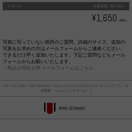
デカール
在庫状態 : 売り切れ
¥1,650
（税込）
写真に写っていない箇所のご質問、詳細のサイズ、追加の
写真をお求めの方はメールフォームからご連絡ください。
できるだけ早く追加いたします。下記ご質問などもメール
フォームからお願いいたします。
＞商品お問合せ用 メールフォームはこちら
TOP
>
ALL ITEM
>
WWII GERMANY
>
Repro Hat and Cap NSDAP and SA
>
レプリカ SA
突撃隊 ヘルメットデカール C
WWII GERMANY