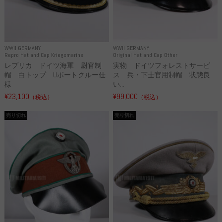
WWII GERMANY
WWII GERMANY
Repro Hat and Cap Kriegsmarine
Original Hat and Cap Other
レプリカ ドイツ海軍 尉官制
実物 ドイツフォレストサービ
帽 白トップ Uボートクルー仕
ス 兵・下士官用制帽 状態良
様
い...
¥23,100
¥99,000
（税込）
（税込）
売り切れ
売り切れ