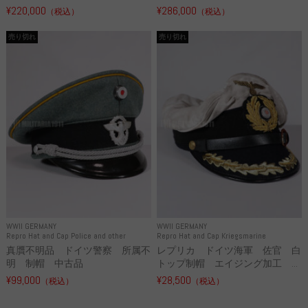
¥220,000
¥286,000
（税込）
（税込）
売り切れ
売り切れ
WWII GERMANY
WWII GERMANY
Repro Hat and Cap Police and other
Repro Hat and Cap Kriegsmarine
真贋不明品 ドイツ警察 所属不
レプリカ ドイツ海軍 佐官 白
明 制帽 中古品
トップ制帽 エイジング加工 ...
¥99,000
¥28,500
（税込）
（税込）