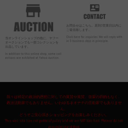
お問合せはこちら。原則3営業日以内に
ご返信致します。
Click here for inquiries. We will reply with
当オンラインショップの他に、ヤフー
in 3 business days in principle.
オークションでも一部コレクションを
出品しています。
In addition to this online shop, some coll
ections are exhibited at Yahoo Auction.
我々は特定の政治的思想に対しての翼賛や賞賛、啓蒙の目的もなく、
政治活動家でもありません。いわゆるネオナチの活動家でもありませ
ん。
どうぞご安心頂きショッピングをお楽しみください。
This web site has not political policy and we are NOT Neo Nazi. Please do not
misunderstand that.