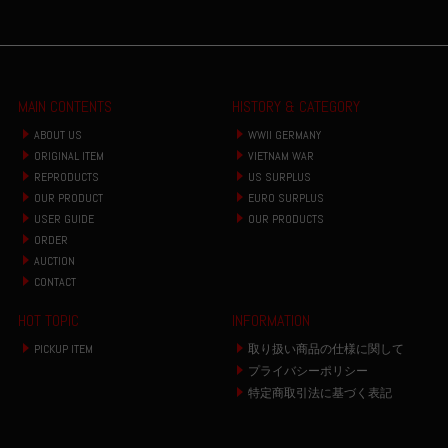
MAIN CONTENTS
HISTORY & CATEGORY
ABOUT US
WWII GERMANY
ORIGINAL ITEM
VIETNAM WAR
REPRODUCTS
US SURPLUS
OUR PRODUCT
EURO SURPLUS
USER GUIDE
OUR PRODUCTS
ORDER
AUCTION
CONTACT
HOT TOPIC
INFORMATION
PICKUP ITEM
取り扱い商品の仕様に関して
プライバシーポリシー
特定商取引法に基づく表記