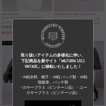
WWII GERMANY
WWII GERMANY
Repro Uniforms WH
Repro Hat and Cap Police and other
レプリカ ミヒャエル・ヤンケ
レプリカ ドイツ秩序警察 都市
製 国家元帥 ヘルマン・ゲー
防護警察 クラッシュキャップ...
リ...
¥9,900
（税込）
¥55,000
（税込）
売り切れ
売り切れ
取り扱いアイテムの多様化に伴い、
下記商品を新サイト「MILITARIA 1911
VINTAGE」に移転いたしました！
・VN戦衣料、帽子・VN戦 バッグ類・VN戦
階級章、パッチ類
・USサーブラス（ビンテージ品）・ユー
ロサープラス（ビンテージ品）