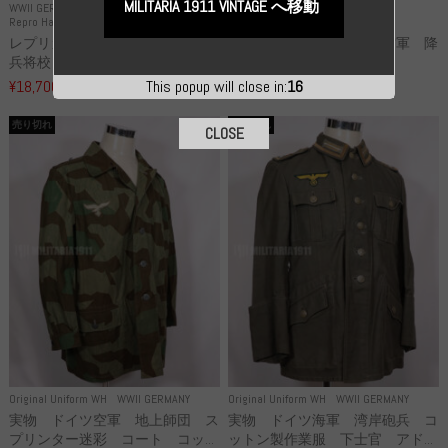
MILITARIA 1911 VINTAGE へ移動
WWII GERMANY
WWII GERMANY
Repro Hat and Cap SS and WSS
Repro Hat and Cap Luftwaffe
レプリカ 武装親衛隊 WSS 歩
高品質レプリカ ドイツ空軍 降
兵将校 クラッシュキャップ ...
下猟兵 ヘルメット
¥18,700
¥49,800
This popup will close in:
15
（税込）
（税込）
売り切れ
売り切れ
CLOSE
Original Uniform WH
WWII GERMANY
Original Uniform WH
WWII GERMANY
実物 ドイツ空軍 地上師団 ス
実物 ドイツ海軍 湾岸砲兵 コ
プリンター迷彩 コート コッ...
ットン製作業服 下士官 アド...