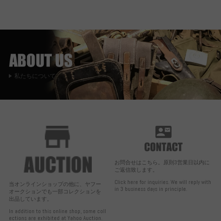
私たちについて
お問合せはこちら。原則3営業日以内に
ご返信致します。
Click here for inquiries. We will reply with
当オンラインショップの他に、ヤフー
in 3 business days in principle.
オークションでも一部コレクションを
出品しています。
In addition to this online shop, some coll
ections are exhibited at Yahoo Auction.