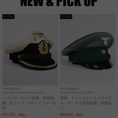
売り切れ
売り切れ
WWII GERMANY
WWII GERMANY
Repro Hat and Cap Kriegsmarine
Original Hat and Cap Other
レプリカ ドイツ海軍 尉官制
実物 ドイツフォレストサービ
帽 白トップ Uボートクルー仕
ス 兵・下士官用制帽 状態良
様
い...
¥23,100
¥99,000
（税込）
（税込）