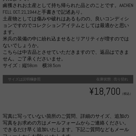
鹵獲されお土産として持ち帰られた品とのことです。AACHEN
FELL OCT..21,1944と手書きで記述あり。
土産物としては傷みや破れはあるものの、良いコンディシ
ョンですのでコレクションアイテムとしては最適かと思い
ます。
米兵の装備の中に紛れ込ませるとリアリティが増すのでは
ないでしょうか。
こちらは中古品とさせていただきますので、返品はできま
せん。ご了承くださいませ。
サイズ：縦58cm 横38.5cm
サイズは説明欄参照
在庫状態 : 売り切れ
¥18,700
（税込）
写真に写っていない箇所のご質問、詳細のサイズ、追加の
写真をお求めの方はメールフォームからご連絡ください。
できるだけ早く追加いたします。下記ご質問などもメール