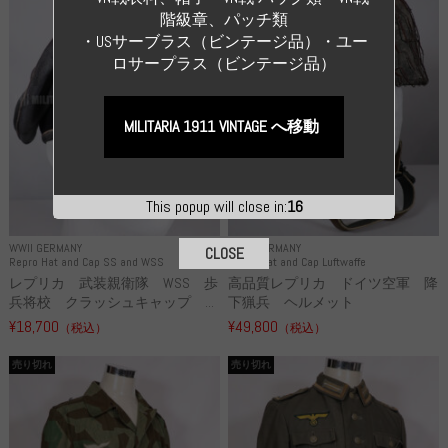
階級章、パッチ類
・USサーブラス（ビンテージ品）・ユー
ロサープラス（ビンテージ品）
MILITARIA 1911 VINTAGE へ移動
This popup will close in:
15
WWII GERMANY
WWII GERMANY
CLOSE
Repro Hat and Cap SS and WSS
Repro Hat and Cap Luftwaffe
レプリカ 武装親衛隊 WSS 歩
高品質レプリカ ドイツ空軍 降
兵将校 クラッシュキャップ ...
下猟兵 ヘルメット
¥18,700
¥49,800
（税込）
（税込）
売り切れ
売り切れ