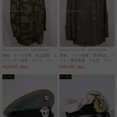
Original Uniform WH
WWII GERMANY
Original Uniform WH
WWII GERMANY
実物 ドイツ空軍 地上師団 ス
実物 ドイツ海軍 湾岸砲兵 コ
プリンター迷彩 コート コッ...
ットン製作業服 下士官 アド...
¥220,000
¥286,000
（税込）
（税込）
売り切れ
売り切れ