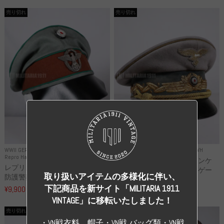
売り切れ
売り切れ
WWII GERMANY
WWII GERMANY
Repro Uniforms WH
Repro Hat and Cap Police and other
レプリカ ミヒャエル・ヤンケ
レプリカ ドイツ秩序警察 都市
製 国家元帥 ヘルマン・ゲー
取り扱いアイテムの多様化に伴い、
防護警察 クラッシュキャップ...
リ...
下記商品を新サイト「MILITARIA 1911
¥9,900
（税込）
¥55,000
（税込）
VINTAGE」に移転いたしました！
売り切れ
売り切れ
・VN戦衣料、帽子・VN戦 バッグ類・VN戦