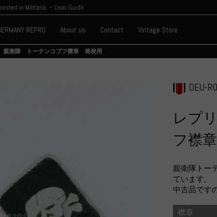
erested in Militaria.・User Guide
GERMANY REPRO
About us
Contact
Vintage Store
 親衛隊 トーテンコプフ襟章 将校用
DEU-R0
レプ
フ襟章
親衛隊トー
ています。
中古品です
襟章