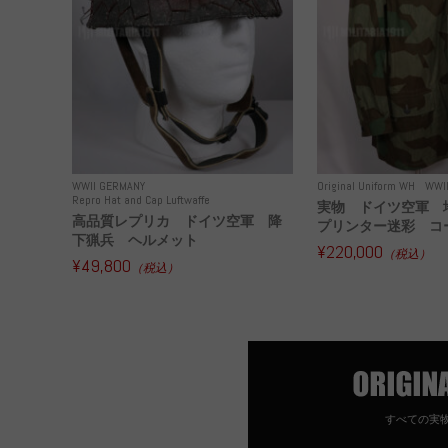
WWII GERMANY
Original Uniform WH
WWI
Repro Hat and Cap Luftwaffe
実物 ドイツ空軍 
高品質レプリカ ドイツ空軍 降
プリンター迷彩 コー
下猟兵 ヘルメット
¥220,000
（税込）
¥49,800
（税込）
すべての実