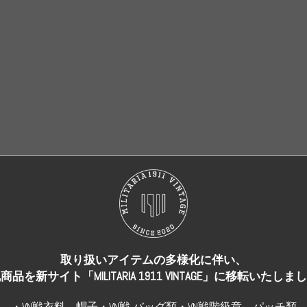
売り切れ
売り切れ
取り扱いアイテムの多様化に伴い、
商品を新サイト「MILITARIA 1911 VINTAGE」に移転いたしま
・VN戦衣料、帽子・VN戦 バッグ類・VN戦階級章、パッチ類