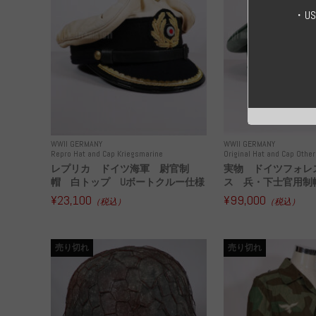
・U
WWII GERMANY
WWII GERMANY
Repro Hat and Cap Kriegsmarine
Original Hat and Cap Other
レプリカ ドイツ海軍 尉官制
実物 ドイツフォレ
帽 白トップ Uボートクルー仕様
ス 兵・下士官用制帽
¥23,100
¥99,000
（税込）
（税込）
売り切れ
売り切れ