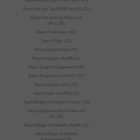
Repro Hat and Cap SS and WSS (45)
Repro Hat and Cap NSDAP and SA (22)
Repro Hat and Cap Police and
other (25)
Repro Field Gears (42)
Repro Flags (12)
Repro Insignia Heer (56)
Repro Insignia Luftwaffe (4)
Repro Insignia Kriegsmarine (8)
Repro Insignia SS and WSS (97)
Repro Insignia other (21)
Repro Paper and Photo (9)
Repro Badge and Medal Common (26)
Repro Badge and Medal Heer and
SS (15)
Repro Badge and Medal Luftwaffe (9)
Repro Badge and Medal
Kriegsmarine (26)