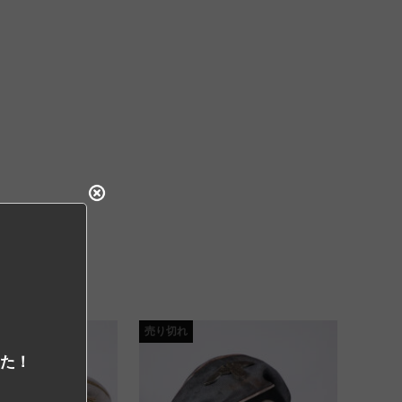
売り切れ
した！