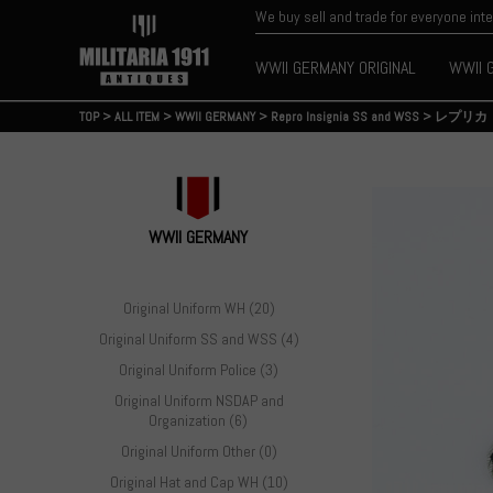
We buy sell and trade for everyone int
WWII GERMANY ORIGINAL
WWII 
TOP
>
ALL ITEM
>
WWII GERMANY
>
Repro Insignia SS and WSS
>
レプリカ
WWII GERMANY
Original Uniform WH (20)
Original Uniform SS and WSS (4)
Original Uniform Police (3)
Original Uniform NSDAP and
Organization (6)
Original Uniform Other (0)
Original Hat and Cap WH (10)