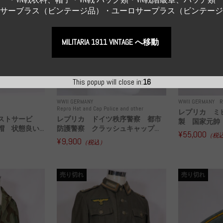
Sサーブラス（ビンテージ品）・ユーロサープラス（ビンテー
MILITARIA 1911 VINTAGE へ移動
This popup will close in:
15
WWII GERMANY
WWII GERMANY
R
Repro Hat and Cap Police and other
レプリカ ミ
ストサービ
レプリカ ドイツ秩序警察 都市
製 国家元帥 
 状態良い...
防護警察 クラッシュキャップ...
¥55,000
（税
¥9,900
（税込）
売り切れ
売り切れ