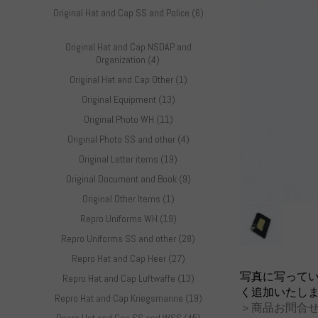
Original Hat and Cap SS and Police (6)
Original Hat and Cap NSDAP and
Organization (4)
Original Hat and Cap Other (1)
Original Equipment (13)
Original Photo WH (11)
Original Photo SS and other (4)
Original Letter items (19)
Original Document and Book (9)
Original Other Items (1)
Repro Uniforms WH (19)
Repro Uniforms SS and other (28)
Repro Hat and Cap Heer (27)
写真に写って
Repro Hat and Cap Luftwaffe (13)
く追加いたし
Repro Hat and Cap Kriegsmarine (19)
＞商品お問合せ