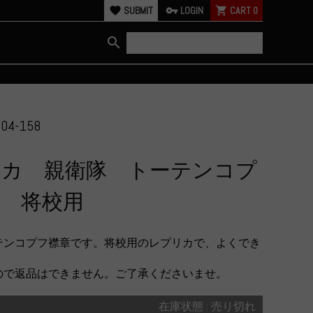
favorite
SUBMIT
vpn_key
LOGIN
shopping_cart
CART
0
search
04-158
リカ 親衛隊 トーテンコプ
 将校用
テンコプフ襟章です。将校用のレプリカで、よくでき
ので返品はできません。ご了承くださいませ。
在庫状態 : 売り切れ