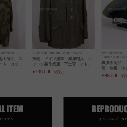
I GERMANY
Original Uniform WH
WWII GERMANY
WWII GERMANY
Repro Hat and Cap
地上師団 ス
実物 ドイツ海軍 湾岸砲兵 コ
真贋不明品 
ト コッ...
ットン製作業服 下士官 アド...
明 制帽 中
¥286,000
（税込）
¥99,000
（税
物アイテム
すべてのレプリカ