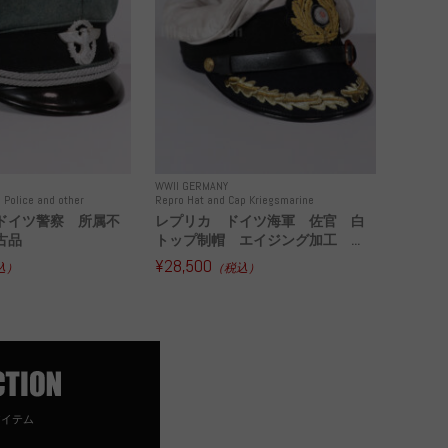
WWII GERMANY
 Police and other
Repro Hat and Cap Kriegsmarine
ドイツ警察 所属不
レプリカ ドイツ海軍 佐官 白
古品
トップ制帽 エイジング加工 ...
¥28,500
込）
（税込）
アイテム