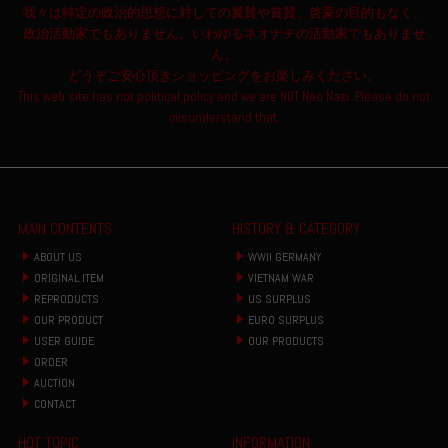
我々は特定の政治的思想に対しての翼賛や賞賛、啓蒙の目的もなく、
政治活動家でもありません。いわゆるネオナチの活動家でもありませ
ん。
どうぞご安心頂きショッピングをお楽しみください。
This web site has not political policy and we are NOT Neo Nazi. Please do not
misunderstand that.
MAIN CONTENTS
HISTORY & CATEGORY
ABOUT US
WWII GERMANY
ORIGINAL ITEM
VIETNAM WAR
REPRODUCTS
US SURPLUS
OUR PRODUCT
EURO SURPLUS
USER GUIDE
OUR PRODUCTS
ORDER
AUCTION
CONTACT
HOT TOPIC
INFORMATION