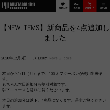
favorite
vpn_key
shopping_cart
menu
SUBMIT
LOGIN
CART
0
MENU
【NEW ITEMS】新商品を4点追加し
ました
2020年12月6日
CATECORY:
News & Topics
本日から1/11（月）まで、10%オフクーポンが使用出来ま
す。
もちろん本日追加分も割引対象です。
以下
ニュース
も是非ご覧くださいませ。
本日の追加分は以下、4商品になります。是非ご覧ください
ませ。