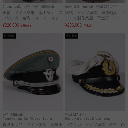
Original Uniform WH
WWII GERMANY
Original Uniform WH
WWII GERMANY
実物 ドイツ空軍 地上師団 ス
実物 ドイツ海軍 湾岸砲兵 コ
プリンター迷彩 コート コッ...
ットン製作業服 下士官 アド...
¥220,000
¥286,000
（税込）
（税込）
売り切れ
売り切れ
WWII GERMANY
WWII GERMANY
Repro Hat and Cap Police and other
Repro Hat and Cap Kriegsmarine
真贋不明品 ドイツ警察 所属不
レプリカ ドイツ海軍 佐官 白