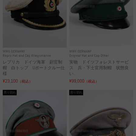
WWII GERMANY
WWII GERMANY
Repro Hat and Cap Kriegsmarine
Original Hat and Cap Other
レプリカ ドイツ海軍 尉官制
実物 ドイツフォレストサービ
帽 白トップ Uボートクルー仕
ス 兵・下士官用制帽 状態良
様
い...
¥23,100
¥99,000
（税込）
（税込）
売り切れ
売り切れ