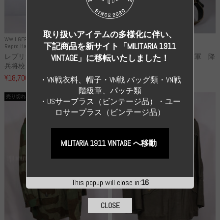
取り扱いアイテムの多様化に伴い、
WWII GERMANY
WWII GERMANY
下記商品を新サイト「MILITARIA 1911
Repro Hat and Cap SS and WSS
Repro Hat and Cap Luftwaffe
レプリカ 武装親衛隊 WSS 歩
高品質レプリカ ドイツ空軍 降
VINTAGE」に移転いたしました！
兵将校 クラッシュキャップ ...
下猟兵 ヘルメット
¥18,700
¥49,800
（税込）
（税込）
・VN戦衣料、帽子・VN戦 バッグ類・VN戦
階級章、パッチ類
売り切れ
売り切れ
・USサーブラス（ビンテージ品）・ユー
ロサープラス（ビンテージ品）
MILITARIA 1911 VINTAGE へ移動
This popup will close in:
15
CLOSE