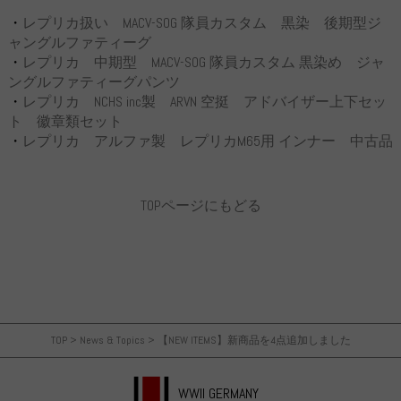
・
レプリカ扱い MACV-SOG 隊員カスタム 黒染 後期型ジ
ャングルファティーグ
・
レプリカ 中期型 MACV-SOG 隊員カスタム 黒染め ジャ
ングルファティーグパンツ
・
レプリカ NCHS inc製 ARVN 空挺 アドバイザー上下セッ
ト 徽章類セット
・
レプリカ アルファ製 レプリカM65用 インナー 中古品
TOPページにもどる
TOP
>
News & Topics
>
【NEW ITEMS】新商品を4点追加しました
WWII GERMANY