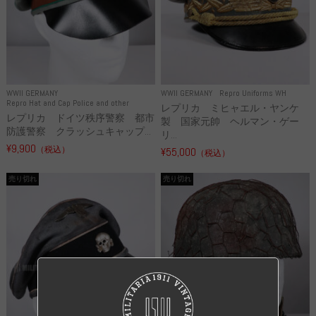
WWII GERMANY
WWII GERMANY
Repro Uniforms WH
Repro Hat and Cap Police and other
レプリカ ミヒャエル・ヤンケ
レプリカ ドイツ秩序警察 都市
製 国家元帥 ヘルマン・ゲー
防護警察 クラッシュキャップ...
リ...
¥9,900
（税込）
¥55,000
（税込）
売り切れ
売り切れ