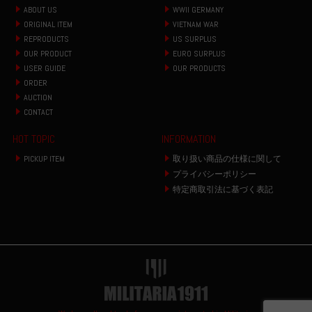
ABOUT US
WWII GERMANY
ORIGINAL ITEM
VIETNAM WAR
REPRODUCTS
US SURPLUS
OUR PRODUCT
EURO SURPLUS
USER GUIDE
OUR PRODUCTS
ORDER
AUCTION
CONTACT
HOT TOPIC
INFORMATION
PICKUP ITEM
取り扱い商品の仕様に関して
プライバシーポリシー
特定商取引法に基づく表記