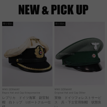
売り切れ
売り切れ
WWII GERMANY
WWII GERMANY
Repro Hat and Cap Kriegsmarine
Original Hat and Cap Other
レプリカ ドイツ海軍 尉官制
実物 ドイツフォレストサービ
帽 白トップ Uボートクルー仕
ス 兵・下士官用制帽 状態良
様
い...