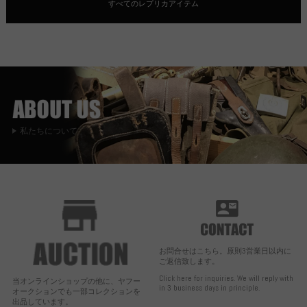
すべてのレプリカアイテム
私たちについて
お問合せはこちら。原則3営業日以内に
ご返信致します。
Click here for inquiries. We will reply with
当オンラインショップの他に、ヤフー
in 3 business days in principle.
オークションでも一部コレクションを
出品しています。