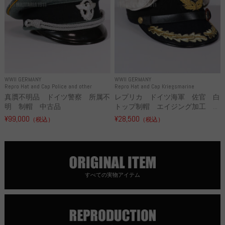
WWII GERMANY
WWII GERMANY
Repro Hat and Cap Police and other
Repro Hat and Cap Kriegsmarine
真贋不明品 ドイツ警察 所属不
レプリカ ドイツ海軍 佐官 白
明 制帽 中古品
トップ制帽 エイジング加工 ...
¥99,000
¥28,500
（税込）
（税込）
すべての実物アイテム