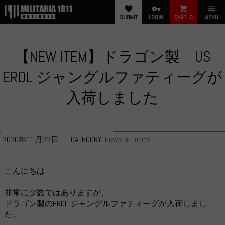
favorite
vpn_key
shopping_cart
menu
SUBMIT
LOGIN
CART
0
MENU
【NEW ITEM】ドラゴン製 US
ERDL ジャングルファティーグが
入荷しました
2020年11月22日
CATECORY:
News & Topics
こんにちは
非常に少数ではありますが、
ドラゴン製のERDL ジャングルファティーグが入荷しまし
た。