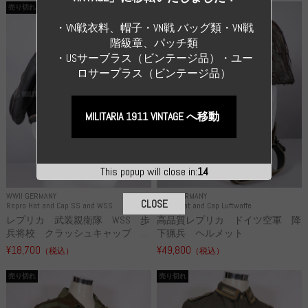
売り切れ
売り切れ
・VN戦衣料、帽子・VN戦 バッグ類・VN戦
階級章、パッチ類
・USサーブラス（ビンテージ品）・ユー
ロサープラス（ビンテージ品）
MILITARIA 1911 VINTAGE へ移動
This popup will close in:
13
WWII GERMANY
WWII GERMANY
CLOSE
Repro Hat and Cap SS and WSS
Repro Hat and Cap Luftwaffe
レプリカ 武装親衛隊 WSS 歩
高品質レプリカ ドイツ空軍 降
兵将校 クラッシュキャップ ...
下猟兵 ヘルメット
¥18,700
¥49,800
（税込）
（税込）
売り切れ
売り切れ