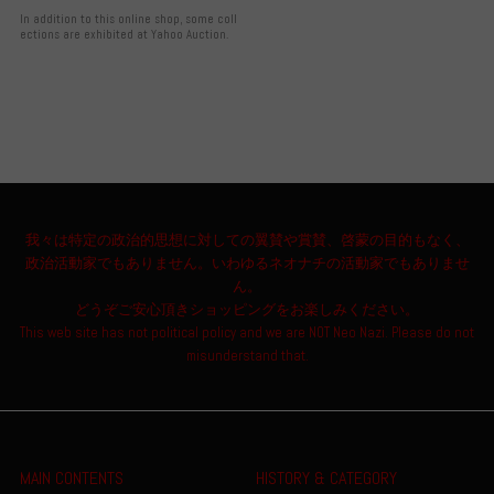
In addition to this online shop, some coll
ections are exhibited at Yahoo Auction.
我々は特定の政治的思想に対しての翼賛や賞賛、啓蒙の目的もなく、
政治活動家でもありません。いわゆるネオナチの活動家でもありませ
ん。
どうぞご安心頂きショッピングをお楽しみください。
This web site has not political policy and we are NOT Neo Nazi. Please do not
misunderstand that.
MAIN CONTENTS
HISTORY & CATEGORY