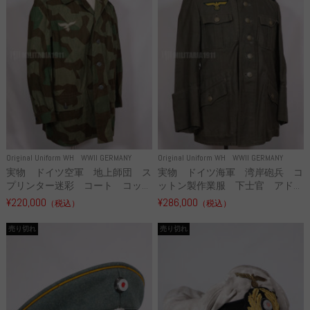
Original Uniform WH
WWII GERMANY
Original Uniform WH
WWII GERMANY
実物 ドイツ空軍 地上師団 ス
実物 ドイツ海軍 湾岸砲兵 コ
プリンター迷彩 コート コッ...
ットン製作業服 下士官 アド...
¥220,000
¥286,000
（税込）
（税込）
売り切れ
売り切れ