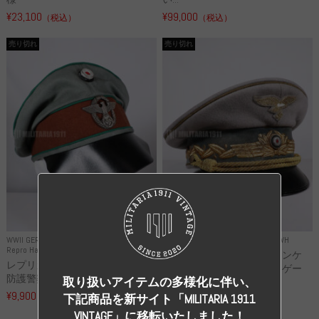
¥23,100
¥99,000
（税込）
（税込）
売り切れ
売り切れ
WWII GERMANY
WWII GERMANY
Repro Uniforms WH
Repro Hat and Cap Police and other
レプリカ ミヒャエル・ヤンケ
レプリカ ドイツ秩序警察 都市
製 国家元帥 ヘルマン・ゲー
防護警察 クラッシュキャップ...
取り扱いアイテムの多様化に伴い、
リ...
¥9,900
（税込）
下記商品を新サイト「MILITARIA 1911
¥55,000
（税込）
VINTAGE」に移転いたしました！