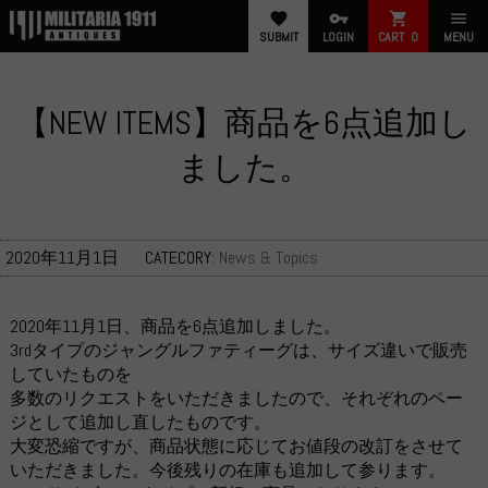
favorite
vpn_key
shopping_cart
menu
SUBMIT
LOGIN
CART
0
MENU
【NEW ITEMS】商品を6点追加し
ました。
2020年11月1日
CATECORY:
News & Topics
2020年11月1日、商品を6点追加しました。
3rdタイプのジャングルファティーグは、サイズ違いで販売
していたものを
多数のリクエストをいただきましたので、それぞれのペー
ジとして追加し直したものです。
大変恐縮ですが、商品状態に応じてお値段の改訂をさせて
いただきました。今後残りの在庫も追加して参ります。