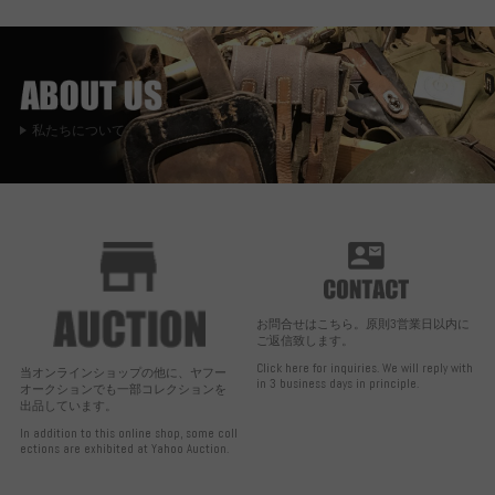
私たちについて
お問合せはこちら。原則3営業日以内に
ご返信致します。
Click here for inquiries. We will reply with
当オンラインショップの他に、ヤフー
in 3 business days in principle.
オークションでも一部コレクションを
出品しています。
In addition to this online shop, some coll
ections are exhibited at Yahoo Auction.