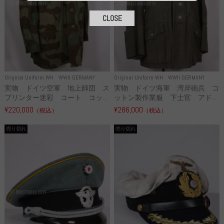
CLOSE
Original Uniform WH
WWII GERMANY
Original Uniform WH
WWII GERMANY
実物 ドイツ空軍 地上師団 ス
実物 ドイツ海軍 湾岸砲兵 コ
プリンター迷彩 コート コッ...
ットン製作業服 下士官 アド...
¥220,000
¥286,000
（税込）
（税込）
売り切れ
売り切れ