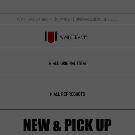
TOP
>
News & Topics
>
【NEW ITEMS】商品を6点追加しました。
WWII GERMANY
ALL ORIGINAL ITEM
ALL REPRODUCTS