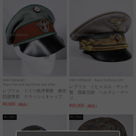
WWII GERMANY
WWII GERMANY
Repro Uniforms WH
Repro Hat and Cap Police and other
レプリカ ミヒャエル・ヤンケ
レプリカ ドイツ秩序警察 都市
製 国家元帥 ヘルマン・ゲー
防護警察 クラッシュキャップ...
リ...
¥9,900
（税込）
¥55,000
（税込）
売り切れ
売り切れ