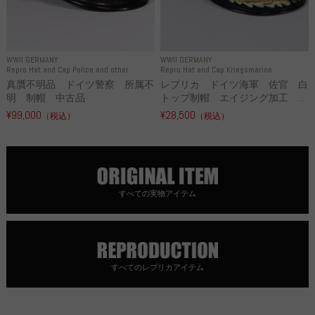
WWII GERMANY
WWII GERMANY
Repro Hat and Cap Police and other
Repro Hat and Cap Kriegsmarine
真贋不明品 ドイツ警察 所属不
レプリカ ドイツ海軍 佐官 白
明 制帽 中古品
トップ制帽 エイジング加工 ...
¥99,000
¥28,500
（税込）
（税込）
すべての実物アイテム
すべてのレプリカアイテム