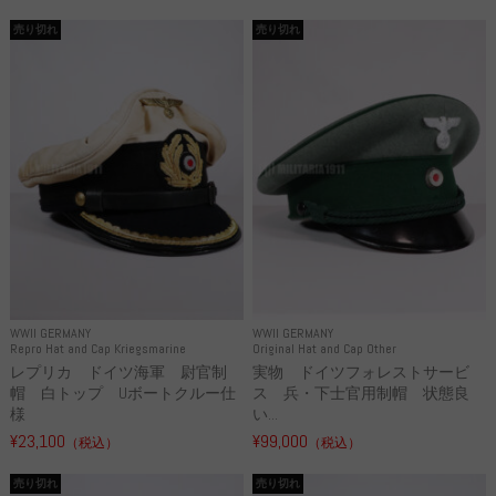
売り切れ
売り切れ
WWII GERMANY
WWII GERMANY
Repro Hat and Cap Kriegsmarine
Original Hat and Cap Other
レプリカ ドイツ海軍 尉官制
実物 ドイツフォレストサービ
帽 白トップ Uボートクルー仕
ス 兵・下士官用制帽 状態良
様
い...
¥23,100
¥99,000
（税込）
（税込）
売り切れ
売り切れ