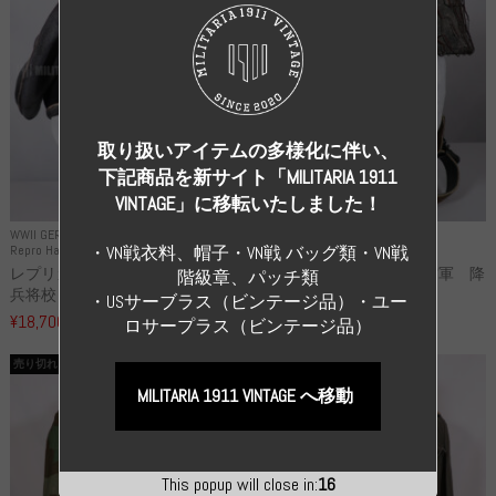
取り扱いアイテムの多様化に伴い、
下記商品を新サイト「MILITARIA 1911
VINTAGE」に移転いたしました！
WWII GERMANY
WWII GERMANY
Repro Hat and Cap SS and WSS
Repro Hat and Cap Luftwaffe
・VN戦衣料、帽子・VN戦 バッグ類・VN戦
レプリカ 武装親衛隊 WSS 歩
高品質レプリカ ドイツ空軍 降
階級章、パッチ類
兵将校 クラッシュキャップ ...
下猟兵 ヘルメット
・USサーブラス（ビンテージ品）・ユー
¥18,700
¥49,800
（税込）
（税込）
ロサープラス（ビンテージ品）
売り切れ
売り切れ
MILITARIA 1911 VINTAGE へ移動
This popup will close in:
16