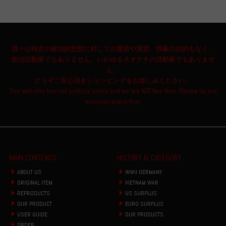
我々は特定の政治的思想に対しての翼賛や賞賛、啓蒙の目的もなく、
政治活動家でもありません。いわゆるネオナチの活動家でもありませ
ん。
どうぞご安心頂きショッピングをお楽しみください。
This web site has not political policy and we are NOT Neo Nazi. Please do not
misunderstand that.
MAIN CONTENTS
HISTORY & CATEGORY
ABOUT US
WWII GERMANY
ORIGINAL ITEM
VIETNAM WAR
REPRODUCTS
US SURPLUS
OUR PRODUCT
EURO SURPLUS
USER GUIDE
OUR PRODUCTS
ORDER