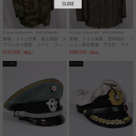
CLOSE
Original Uniform WH
WWII GERMANY
Original Uniform WH
WWII GERMANY
実物 ドイツ空軍 地上師団 ス
実物 ドイツ海軍 湾岸砲兵 コ
プリンター迷彩 コート コッ...
ットン製作業服 下士官 アド...
¥220,000
¥286,000
（税込）
（税込）
売り切れ
売り切れ