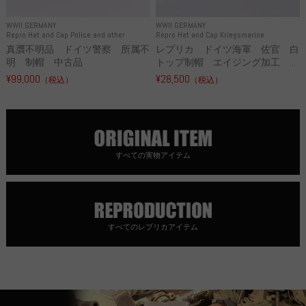
WWII GERMANY
WWII GERMANY
Repro Hat and Cap Police and other
Repro Hat and Cap Kriegsmarine
真贋不明品 ドイツ警察 所属不
レプリカ ドイツ海軍 佐官 白
明 制帽 中古品
トップ制帽 エイジング加工 ...
¥99,000
¥28,500
（税込）
（税込）
すべての実物アイテム
すべてのレプリカアイテム