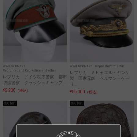
WWII GERMANY
WWII GERMANY
Repro Uniforms WH
Repro Hat and Cap Police and other
レプリカ ミヒャエル・ヤンケ
レプリカ ドイツ秩序警察 都市
製 国家元帥 ヘルマン・ゲー
防護警察 クラッシュキャップ...
リ...
¥9,900
（税込）
¥55,000
（税込）
売り切れ
売り切れ