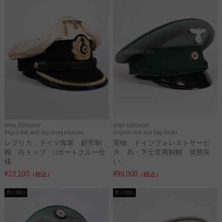
WWII GERMANY
WWII GERMANY
Repro Hat and Cap Kriegsmarine
Original Hat and Cap Other
レプリカ ドイツ海軍 尉官制
実物 ドイツフォレストサービ
帽 白トップ Uボートクルー仕
ス 兵・下士官用制帽 状態良
様
い...
¥23,100
¥99,000
（税込）
（税込）
売り切れ
売り切れ