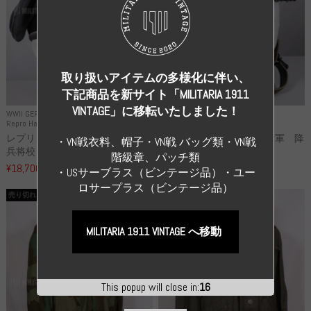
取り扱いアイテムの多様化に伴い、
下記商品を新サイト「MILITARIA 1911
VINTAGE」に移転いたしました！
WWII GERMANY
WWII GERMANY
Repro Hat and Cap SS and WSS
Repro Hat and Cap Luftwaffe
レプリカ 武装親衛隊 WSS 歩
高品質レプリカ ドイツ空軍 降
・VN戦衣料、帽子・VN戦 バッグ類・VN戦
兵将校 クラッシュキャップ ...
下猟兵 ヘルメット
階級章、パッチ類
¥18,700
¥49,800
（税込）
（税込）
・USサーブラス（ビンテージ品）・ユー
ロサープラス（ビンテージ品）
売り切れ
売り切れ
MILITARIA 1911 VINTAGE へ移動
This popup will close in:
16