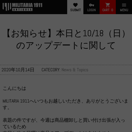
favorite
vpn_key
shopping_cart
menu
SUBMIT
LOGIN
CART
0
MENU
【お知らせ】本日と10/18（日）
のアップデートに関して
2020年10月14日
CATECORY:
News & Topics
こんにちは
MILITARIA 1911へいつもお越しいただき、ありがとうございま
す。
表題の件ですが、今週は商品棚卸しと買い付け出張が入っ
ているため