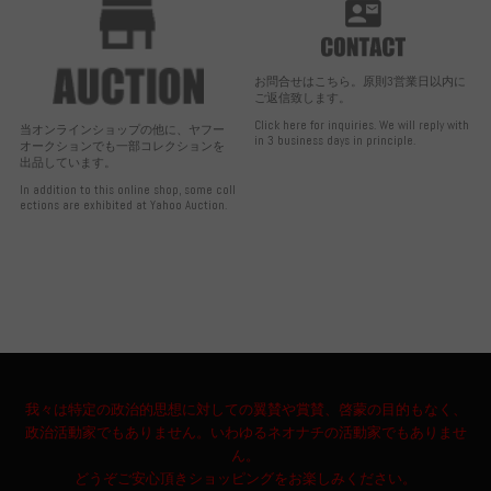
お問合せはこちら。原則3営業日以内に
ご返信致します。
Click here for inquiries. We will reply with
当オンラインショップの他に、ヤフー
in 3 business days in principle.
オークションでも一部コレクションを
出品しています。
In addition to this online shop, some coll
ections are exhibited at Yahoo Auction.
我々は特定の政治的思想に対しての翼賛や賞賛、啓蒙の目的もなく、
政治活動家でもありません。いわゆるネオナチの活動家でもありませ
ん。
どうぞご安心頂きショッピングをお楽しみください。