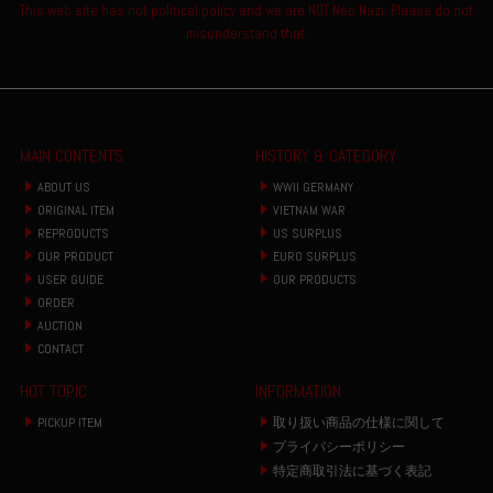
This web site has not political policy and we are NOT Neo Nazi. Please do not
misunderstand that.
MAIN CONTENTS
HISTORY & CATEGORY
ABOUT US
WWII GERMANY
ORIGINAL ITEM
VIETNAM WAR
REPRODUCTS
US SURPLUS
OUR PRODUCT
EURO SURPLUS
USER GUIDE
OUR PRODUCTS
ORDER
AUCTION
CONTACT
HOT TOPIC
INFORMATION
PICKUP ITEM
取り扱い商品の仕様に関して
プライバシーポリシー
特定商取引法に基づく表記