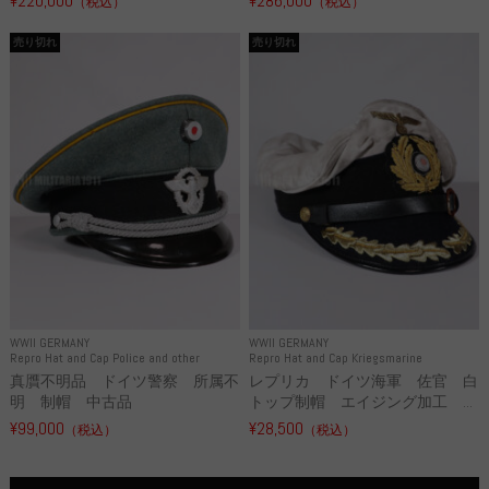
¥220,000
¥286,000
（税込）
（税込）
売り切れ
売り切れ
WWII GERMANY
WWII GERMANY
Repro Hat and Cap Police and other
Repro Hat and Cap Kriegsmarine
真贋不明品 ドイツ警察 所属不
レプリカ ドイツ海軍 佐官 白
明 制帽 中古品
トップ制帽 エイジング加工 ...
¥99,000
¥28,500
（税込）
（税込）