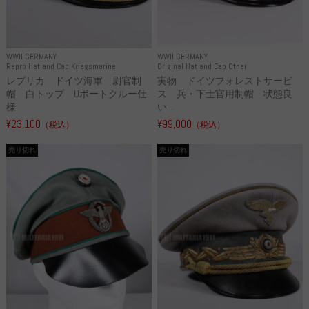
WWII GERMANY
WWII GERMANY
Repro Hat and Cap Kriegsmarine
Original Hat and Cap Other
レプリカ ドイツ海軍 尉官制
実物 ドイツフォレストサービ
帽 白トップ Uボートクルー仕
ス 兵・下士官用制帽 状態良
様
い...
¥23,100
¥99,000
（税込）
（税込）
売り切れ
売り切れ