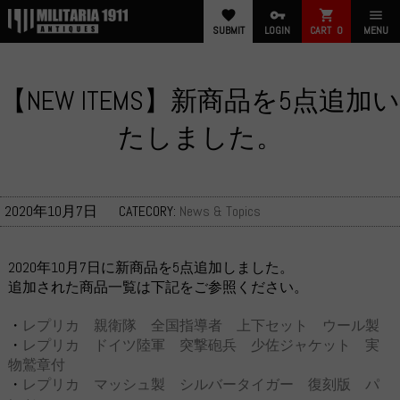
favorite
vpn_key
shopping_cart
menu
SUBMIT
LOGIN
CART
0
MENU
【NEW ITEMS】新商品を5点追加い
たしました。
2020年10月7日
CATECORY:
News & Topics
2020年10月7日に新商品を5点追加しました。
追加された商品一覧は下記をご参照ください。
・
レプリカ 親衛隊 全国指導者 上下セット ウール製
・
レプリカ ドイツ陸軍 突撃砲兵 少佐ジャケット 実
物鷲章付
・
レプリカ マッシュ製 シルバータイガー 復刻版 パ