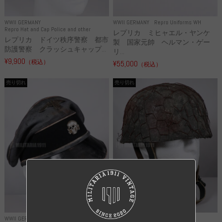
WWII GERMANY
WWII GERMANY
Repro Uniforms WH
Repro Hat and Cap Police and other
レプリカ ミヒャエル・ヤンケ
レプリカ ドイツ秩序警察 都市
製 国家元帥 ヘルマン・ゲー
防護警察 クラッシュキャップ...
リ...
¥9,900
（税込）
¥55,000
（税込）
売り切れ
売り切れ
WWII GERMANY
WWII GERMANY