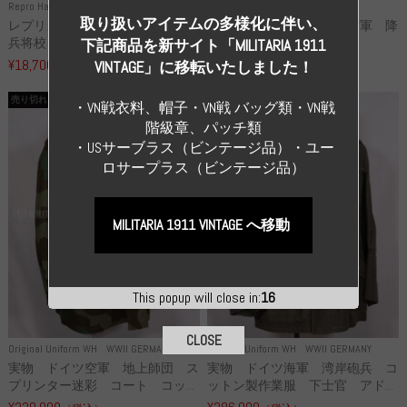
Repro Hat and Cap SS and WSS
Repro Hat and Cap Luftwaffe
取り扱いアイテムの多様化に伴い、
レプリカ 武装親衛隊 WSS 歩
高品質レプリカ ドイツ空軍 降
兵将校 クラッシュキャップ ...
下猟兵 ヘルメット
下記商品を新サイト「MILITARIA 1911
¥18,700
¥49,800
VINTAGE」に移転いたしました！
（税込）
（税込）
売り切れ
売り切れ
・VN戦衣料、帽子・VN戦 バッグ類・VN戦
階級章、パッチ類
・USサーブラス（ビンテージ品）・ユー
ロサープラス（ビンテージ品）
MILITARIA 1911 VINTAGE へ移動
This popup will close in:
16
CLOSE
Original Uniform WH
WWII GERMANY
Original Uniform WH
WWII GERMANY
実物 ドイツ空軍 地上師団 ス
実物 ドイツ海軍 湾岸砲兵 コ
プリンター迷彩 コート コッ...
ットン製作業服 下士官 アド...