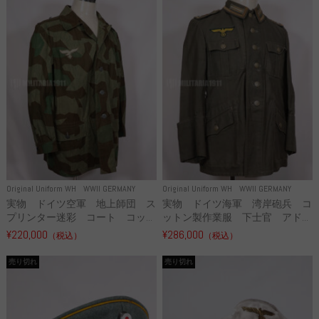
Original Uniform WH
WWII GERMANY
Original Uniform WH
WWII GERMANY
実物 ドイツ空軍 地上師団 ス
実物 ドイツ海軍 湾岸砲兵 コ
プリンター迷彩 コート コッ...
ットン製作業服 下士官 アド...
¥220,000
¥286,000
（税込）
（税込）
売り切れ
売り切れ