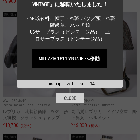
¥9,900
（税込）
¥55,000
（税込）
VINTAGE」に移転いたしました！
売り切れ
売り切れ
・VN戦衣料、帽子・VN戦 バッグ類・VN戦
階級章、パッチ類
・USサーブラス（ビンテージ品）・ユー
ロサープラス（ビンテージ品）
MILITARIA 1911 VINTAGE へ移動
This popup will close in:
13
CLOSE
WWII GERMANY
WWII GERMANY
Repro Hat and Cap SS and WSS
Repro Hat and Cap Luftwaffe
レプリカ 武装親衛隊 WSS 歩
高品質レプリカ ドイツ空軍 降
兵将校 クラッシュキャップ ...
下猟兵 ヘルメット
¥18,700
¥49,800
（税込）
（税込）
売り切れ
売り切れ