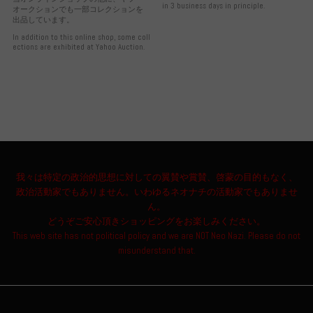
in 3 business days in principle.
オークションでも一部コレクションを
出品しています。
In addition to this online shop, some coll
ections are exhibited at Yahoo Auction.
我々は特定の政治的思想に対しての翼賛や賞賛、啓蒙の目的もなく、
政治活動家でもありません。いわゆるネオナチの活動家でもありませ
ん。
どうぞご安心頂きショッピングをお楽しみください。
This web site has not political policy and we are NOT Neo Nazi. Please do not
misunderstand that.