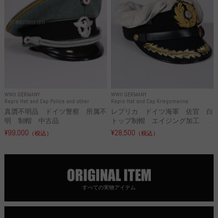
WWII GERMANY
WWII GERMANY
Repro Hat and Cap Police and other
Repro Hat and Cap Kriegsmarine
真贋不明品 ドイツ警察 所属不
レプリカ ドイツ海軍 佐官 白
明 制帽 中古品
トップ制帽 エイジング加工 ...
¥99,000
¥28,500
（税込）
（税込）
すべての実物アイテム