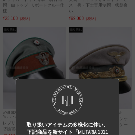
帽 白トップ Uボートクルー仕
ス 兵・下士官用制帽 状態良
様
い...
¥23,100
¥99,000
（税込）
（税込）
売り切れ
売り切れ
WWII GERMANY
WWII GERMANY
Repro Uniforms WH
Repro Hat and Cap Police and other
レプリカ ミヒャエル・ヤンケ
レプリカ ドイツ秩序警察 都市
取り扱いアイテムの多様化に伴い、
製 国家元帥 ヘルマン・ゲー
防護警察 クラッシュキャップ...
リ...
下記商品を新サイト「MILITARIA 1911