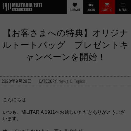
favorite
vpn_key
shopping_cart
menu
SUBMIT
LOGIN
CART
0
MENU
【お客さまへの特典】オリジナ
ルトートバッグ プレゼントキ
ャンペーンを開始！
2020年9月28日
CATECORY:
News & Topics
こんにちは
いつも、
へお越しいただきありがとうござ
MILITARIA 1911
います。