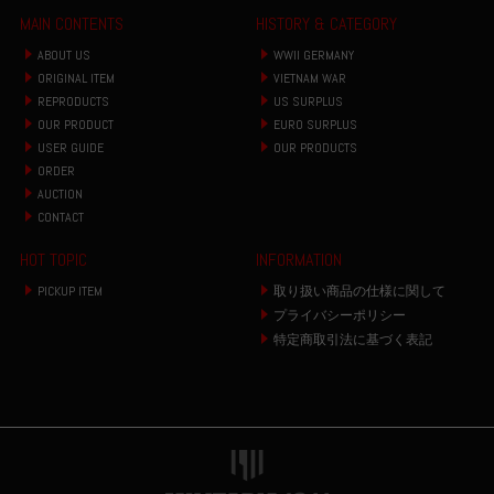
MAIN CONTENTS
HISTORY & CATEGORY
ABOUT US
WWII GERMANY
ORIGINAL ITEM
VIETNAM WAR
REPRODUCTS
US SURPLUS
OUR PRODUCT
EURO SURPLUS
USER GUIDE
OUR PRODUCTS
ORDER
AUCTION
CONTACT
HOT TOPIC
INFORMATION
PICKUP ITEM
取り扱い商品の仕様に関して
プライバシーポリシー
特定商取引法に基づく表記