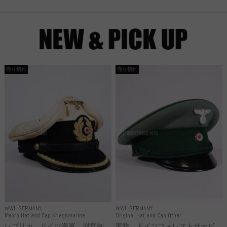
売り切れ
売り切れ
WWII GERMANY
WWII GERMANY
Repro Hat and Cap Kriegsmarine
Original Hat and Cap Other
レプリカ ドイツ海軍 尉官制
実物 ドイツフォレストサービ