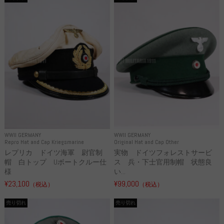
WWII GERMANY
WWII GERMANY
Repro Hat and Cap Kriegsmarine
Original Hat and Cap Other
レプリカ ドイツ海軍 尉官制
実物 ドイツフォレストサービ
帽 白トップ Uボートクルー仕
ス 兵・下士官用制帽 状態良
様
い...
¥23,100
¥99,000
（税込）
（税込）
売り切れ
売り切れ