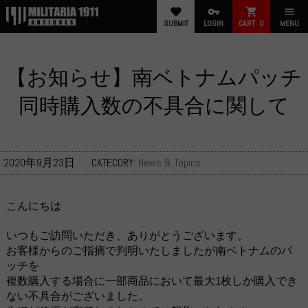
favorite
vpn_key
shopping_cart
menu
SUBMIT
LOGIN
CART
0
MENU
【お知らせ】南ベトナムパッチ
同時購入数の不具合に関して
2020年9月23日
CATECORY:
News & Topics
こんにちは
いつもご訪問いただき、ありがとうございます。
お客様からのご指摘で判明いたしましたが南ベトナムのパ
ッチを
複数購入する場合に一部商品において最大1枚しか購入でき
ない不具合がございました。