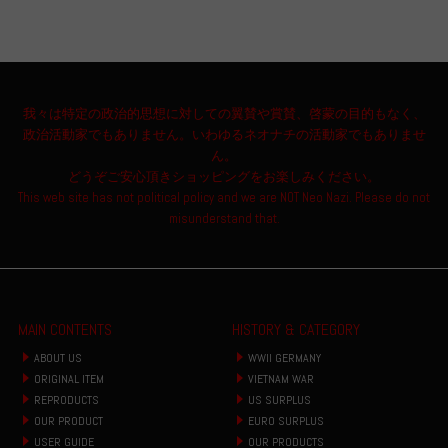
我々は特定の政治的思想に対しての翼賛や賞賛、啓蒙の目的もなく、
政治活動家でもありません。いわゆるネオナチの活動家でもありませ
ん。
どうぞご安心頂きショッピングをお楽しみください。
This web site has not political policy and we are NOT Neo Nazi. Please do not
misunderstand that.
MAIN CONTENTS
HISTORY & CATEGORY
ABOUT US
WWII GERMANY
ORIGINAL ITEM
VIETNAM WAR
REPRODUCTS
US SURPLUS
OUR PRODUCT
EURO SURPLUS
USER GUIDE
OUR PRODUCTS