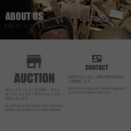
私たちについて
お問合せはこちら。原則3営業日以内に
ご返信致します。
Click here for inquiries. We will reply with
当オンラインショップの他に、ヤフー
in 3 business days in principle.
オークションでも一部コレクションを
出品しています。
In addition to this online shop, some coll
ections are exhibited at Yahoo Auction.