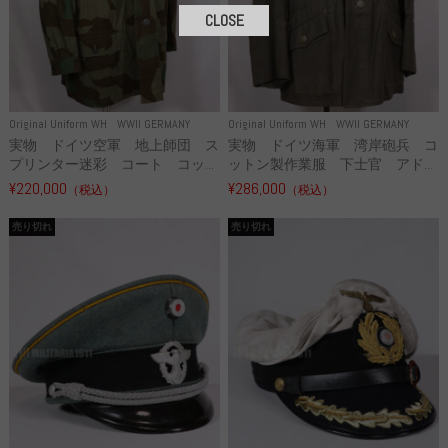
CLOSE
Original Uniform WH
WWII GERMANY
Original Uniform WH
WWII GERMANY
実物 ドイツ空軍 地上師団 ス
実物 ドイツ海軍 湾岸砲兵 コ
プリンター迷彩 コート コッ...
ットン製作業服 下士官 アド...
¥220,000
¥286,000
（税込）
（税込）
売り切れ
売り切れ