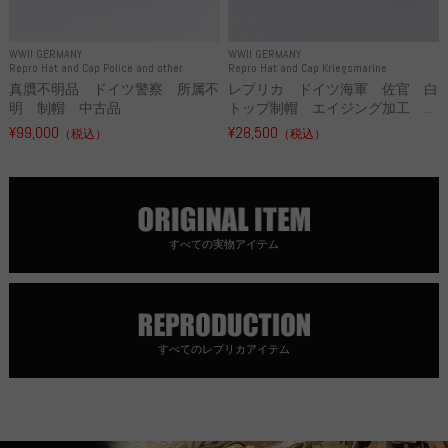
WWII GERMANY
WWII GERMANY
Repro Hat and Cap Police and other
Repro Hat and Cap Kriegsmarine
真贋不明品 ドイツ警察 所属不
レプリカ ドイツ海軍 佐官 白
明 制帽 中古品
トップ制帽 エイジング加工 ...
¥99,000
¥28,500
（税込）
（税込）
すべての実物アイテム
すべてのレプリカアイテム