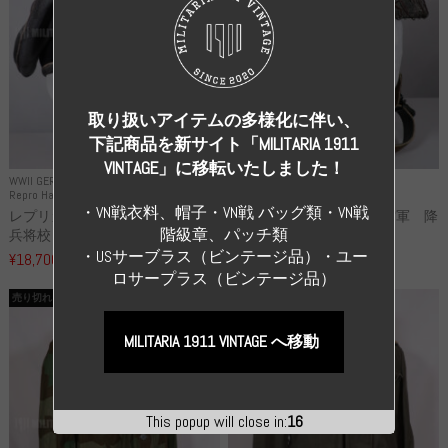
取り扱いアイテムの多様化に伴い、
下記商品を新サイト「MILITARIA 1911
VINTAGE」に移転いたしました！
WWII GERMANY
WWII GERMANY
Repro Hat and Cap SS and WSS
Repro Hat and Cap Luftwaffe
・VN戦衣料、帽子・VN戦 バッグ類・VN戦
レプリカ 武装親衛隊 WSS 歩
高品質レプリカ ドイツ空軍 降
階級章、パッチ類
兵将校 クラッシュキャップ ...
下猟兵 ヘルメット
・USサーブラス（ビンテージ品）・ユー
¥18,700
¥49,800
（税込）
（税込）
ロサープラス（ビンテージ品）
売り切れ
売り切れ
MILITARIA 1911 VINTAGE へ移動
This popup will close in:
15