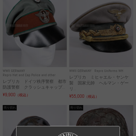
WWII GERMANY
WWII GERMANY
Repro Uniforms WH
Repro Hat and Cap Police and other
レプリカ ミヒャエル・ヤンケ
レプリカ ドイツ秩序警察 都市
製 国家元帥 ヘルマン・ゲー
防護警察 クラッシュキャップ...
リ...
¥9,900
（税込）
¥55,000
（税込）
売り切れ
売り切れ