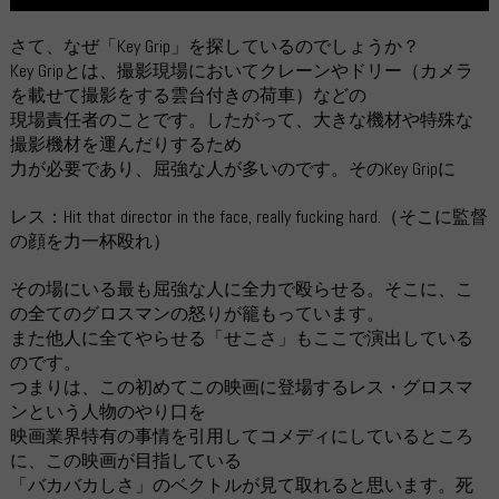
さて、なぜ「Key Grip」を探しているのでしょうか？
Key Gripとは、撮影現場においてクレーンやドリー（カメラ
を載せて撮影をする雲台付きの荷車）などの
現場責任者のことです。したがって、大きな機材や特殊な
撮影機材を運んだりするため
力が必要であり、屈強な人が多いのです。そのKey Gripに
レス：Hit that director in the face, really fucking hard.（そこに監督
の顔を力一杯殴れ）
その場にいる最も屈強な人に全力で殴らせる。そこに、こ
の全てのグロスマンの怒りが籠もっています。
また他人に全てやらせる「せこさ」もここで演出している
のです。
つまりは、この初めてこの映画に登場するレス・グロスマ
ンという人物のやり口を
映画業界特有の事情を引用してコメディにしているところ
に、この映画が目指している
「バカバカしさ」のベクトルが見て取れると思います。死