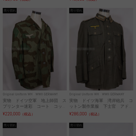
売り切れ
売り切れ
Original Uniform WH
WWII GERMANY
Original Uniform WH
WWII GERMANY
実物 ドイツ空軍 地上師団 ス
実物 ドイツ海軍 湾岸砲兵 コ
プリンター迷彩 コート コッ...
ットン製作業服 下士官 アド...
¥220,000
¥286,000
（税込）
（税込）
売り切れ
売り切れ