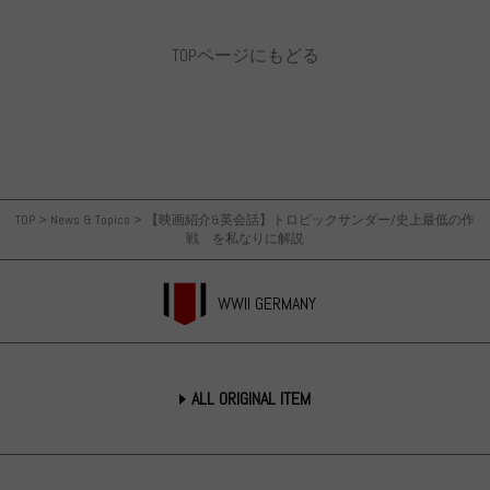
TOPページにもどる
TOP
>
News & Topics
>
【映画紹介&英会話】トロピックサンダー/史上最低の作
戦 を私なりに解説
WWII GERMANY
ALL ORIGINAL ITEM