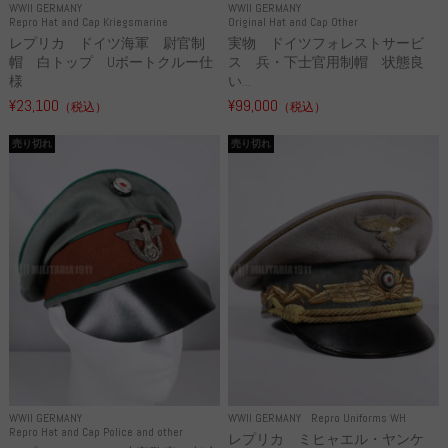
WWII GERMANY
WWII GERMANY
Repro Hat and Cap Kriegsmarine
Original Hat and Cap Other
レプリカ ドイツ海軍 尉官制
実物 ドイツフォレストサービ
帽 白トップ Uボートクルー仕
ス 兵・下士官用制帽 状態良
様
い...
¥23,100
¥99,000
（税込）
（税込）
売り切れ
売り切れ
WWII GERMANY
WWII GERMANY
Repro Uniforms WH
Repro Hat and Cap Police and other
レプリカ ミヒャエル・ヤンケ