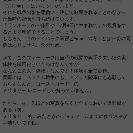
（Veteran）」はいらっしゃいます。
それも戦争の影を背負い、決して歓迎されることのなかっ
た当時の記憶を持ち続けています。
「ランボー」の一作目や「7月4日に生まれて」の観賞をす
るとより理解できることでしょう。
もちろん、このテイバック軍曹とVeteranの方々とは一切の関
係はありません。念のため。
さて、このフォーリーフは当時の戦闘で両手を失い彼の実
体験を映画化というわけなんですが
なんとこの人「偽物」なんです！体験も全て創作。
実際には、ベトナム戦争にも、アメリカ陸軍にも志願して
おらずなんと「コーストガード」の
ミリタリー レコードしか持っていません。
だからこそ、先ほどの写真を見ると全てにおいて違和感が
ある（笑）
ミリタリー 的にみたときのディティールまでの作り込みが
半端ないですね。