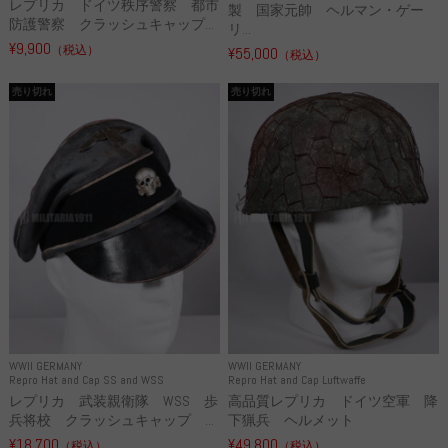
レプリカ ドイツ秩序警察 都市
製 国家元帥 ヘルマン・ゲー
防護警察 クラッシュキャップ...
リ...
¥9,900
（税込）
¥55,000
（税込）
売り切れ
売り切れ
WWII GERMANY
WWII GERMANY
Repro Hat and Cap SS and WSS
Repro Hat and Cap Luftwaffe
レプリカ 武装親衛隊 WSS 歩
高品質レプリカ ドイツ空軍 降
兵将校 クラッシュキャップ ...
下猟兵 ヘルメット
¥18,700
¥49,800
（税込）
（税込）