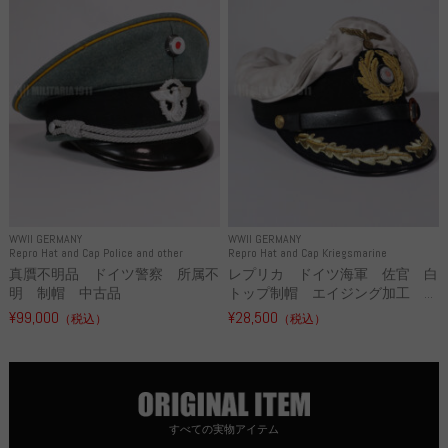
WWII GERMANY
WWII GERMANY
Repro Hat and Cap Police and other
Repro Hat and Cap Kriegsmarine
真贋不明品 ドイツ警察 所属不
レプリカ ドイツ海軍 佐官 白
明 制帽 中古品
トップ制帽 エイジング加工 ...
¥99,000
¥28,500
（税込）
（税込）
すべての実物アイテム