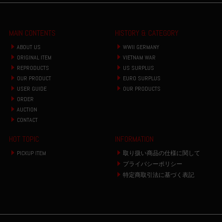
MAIN CONTENTS
HISTORY & CATEGORY
ABOUT US
WWII GERMANY
ORIGINAL ITEM
VIETNAM WAR
REPRODUCTS
US SURPLUS
OUR PRODUCT
EURO SURPLUS
USER GUIDE
OUR PRODUCTS
ORDER
AUCTION
CONTACT
HOT TOPIC
INFORMATION
PICKUP ITEM
取り扱い商品の仕様に関して
プライバシーポリシー
特定商取引法に基づく表記