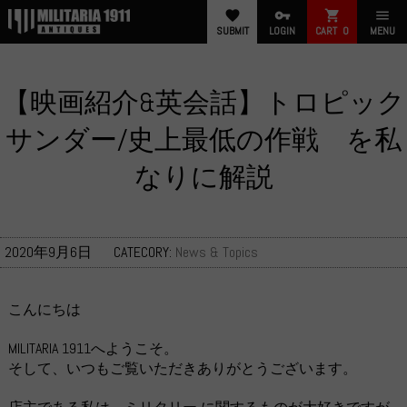
favorite
vpn_key
shopping_cart
menu
SUBMIT
LOGIN
CART
0
MENU
【映画紹介&英会話】トロピック
サンダー/史上最低の作戦 を私
なりに解説
2020年9月6日
CATECORY:
News & Topics
こんにちは
MILITARIA 1911へようこそ。
そして、いつもご覧いただきありがとうございます。