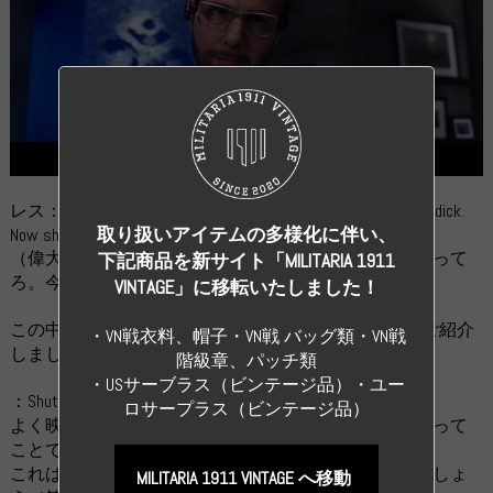
レス：Oh..You are Great American. This nation knows you huge dick.
取り扱いアイテムの多様化に伴い、
Now shut the fuck up and let me do my job.
（偉大なアメリカ人か。この国の恩人だな。でも、黙って
下記商品を新サイト「MILITARIA 1911
ろ。今は俺の仕事だ。）
VINTAGE」に移転いたしました！
この中の、「Shut the fuck up」と「let me do my job」をご紹介
・VN戦衣料、帽子・VN戦 バッグ類・VN戦
しましょう。
階級章、パッチ類
・USサーブラス（ビンテージ品）・ユー
：Shut the fuck up
ロサープラス（ビンテージ品）
よく映画で聞くことでしょう。ようは、「黙ってろ」って
ことです。
これは親しい間柄か、パワハラ上司がよく使うことでしょ
MILITARIA 1911 VINTAGE へ移動