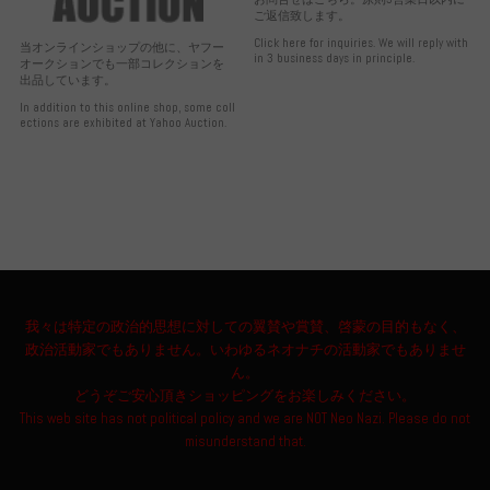
ご返信致します。
Click here for inquiries. We will reply with
当オンラインショップの他に、ヤフー
in 3 business days in principle.
オークションでも一部コレクションを
出品しています。
In addition to this online shop, some coll
ections are exhibited at Yahoo Auction.
我々は特定の政治的思想に対しての翼賛や賞賛、啓蒙の目的もなく、
政治活動家でもありません。いわゆるネオナチの活動家でもありませ
ん。
どうぞご安心頂きショッピングをお楽しみください。
This web site has not political policy and we are NOT Neo Nazi. Please do not
misunderstand that.