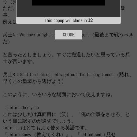
う（笑）
ただ、この言葉が多様されるのは「戦場」では日常茶飯
事。
This popup will close in:
10
例えば、明らかに終わってる状況の中で
CLOSE
兵士A：We have to fight until the enemy gone（最後まで戦うべき
だ）
と言ったとしましょう。すぐに撤退したいと思っている兵
士が言います。
兵士B：Shut the fuck up. Let’s get out this fucking trench.（黙れ、
早くこの塹壕から逃げよう）
このように、いろいろな場面において使えますね。
：Let me do my job
これは少しだけ真面目に（笑）、「俺の仕事をさせろ」と
いう風に訳すのが適切でしょう。
Let me ….はとてもよく使える英語です。
「Let me know（教えてくれ）」、「Let me see（見せ