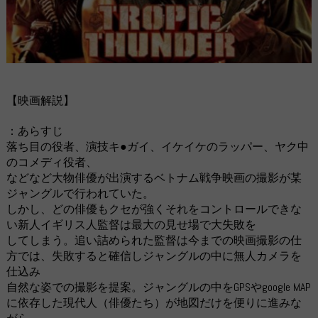
【映画解説】
：あらすじ
落ち目の役者、演技キ●ガイ、イケイケのラッパー、ヤク中
のコメディ役者、
などなど大物俳優が出演するベトナム戦争映画の撮影が某
ジャングルで行われていた。
しかし、どの俳優もクセが強くそれをコントロールできな
い新人イギリス人監督は最大の見せ場で大失敗を
してしまう。追い詰められた監督は今までの映画撮影の仕
方では、失敗すると確信しジャングルの中に無人カメラを
仕込み
自然な姿での撮影を提案。ジャングルの中をGPSやgoogle MAP
に依存した現代人（俳優たち）が地図だけを便りに進みな