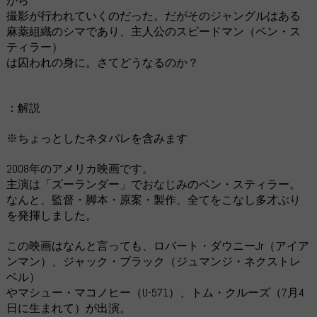
がら
撮影が行われていくのだった。だがそのジャングルはある
麻薬組織のシマであり、主人公のスピードマン（ベン・ス
ティラー）
は囚われの身に。さてどうなるのか？
：解説
※ちょっとしたネタバレを含みます
2008年のアメリカ映画です。
主演は「ズーランダー」でおなじみのベン・スティラー。
なんと、監督・脚本・原案・製作、全てをこなし多才ぶり
を発揮しました。
この映画はなんと言っても、ロバート・ダウニーJr（アイア
ンマン）、ジャック・ブラック（ジュマンジ・ネクストレ
ベル）
やマシュー・マコノヒー（U-571）、トム・クルーズ（7月4
日に生まれて）が出演。