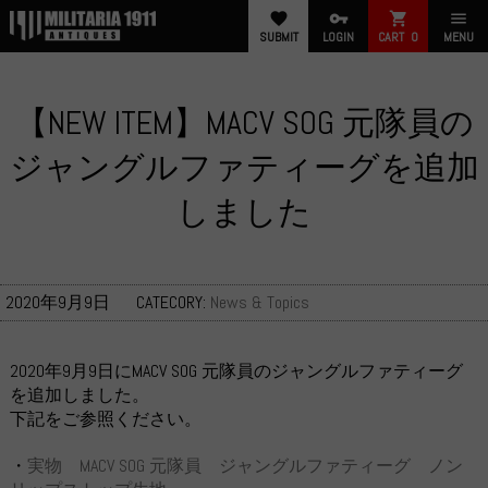
favorite
vpn_key
shopping_cart
menu
SUBMIT
LOGIN
CART
0
MENU
【NEW ITEM】MACV SOG 元隊員の
ジャングルファティーグを追加
しました
2020年9月9日
CATECORY:
News & Topics
2020年9月9日にMACV SOG 元隊員のジャングルファティーグ
を追加しました。
下記をご参照ください。
・
実物 MACV SOG 元隊員 ジャングルファティーグ ノン