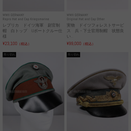
WWII GERMANY
WWII GERMANY
Repro Hat and Cap Kriegsmarine
Original Hat and Cap Other
レプリカ ドイツ海軍 尉官制
実物 ドイツフォレストサービ
帽 白トップ Uボートクルー仕
ス 兵・下士官用制帽 状態良
様
い...
¥23,100
¥99,000
（税込）
（税込）
売り切れ
売り切れ