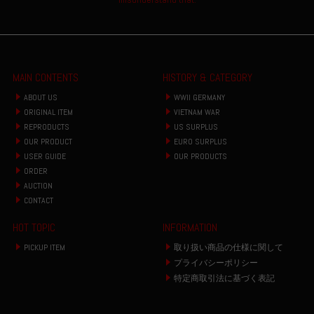
MAIN CONTENTS
HISTORY & CATEGORY
ABOUT US
WWII GERMANY
ORIGINAL ITEM
VIETNAM WAR
REPRODUCTS
US SURPLUS
OUR PRODUCT
EURO SURPLUS
USER GUIDE
OUR PRODUCTS
ORDER
AUCTION
CONTACT
HOT TOPIC
INFORMATION
PICKUP ITEM
取り扱い商品の仕様に関して
プライバシーポリシー
特定商取引法に基づく表記