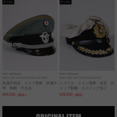
売り切れ
売り切れ
WWII GERMANY
WWII GERMANY
Repro Hat and Cap Police and other
Repro Hat and Cap Kriegsmarine
真贋不明品 ドイツ警察 所属不
レプリカ ドイツ海軍 佐官 白
明 制帽 中古品
トップ制帽 エイジング加工 ...
¥99,000
¥28,500
（税込）
（税込）