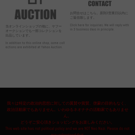
お問合せはこちら。原則3営業日以内に
ご返信致します。
Click here for inquiries. We will reply with
当オンラインショップの他に、ヤフー
in 3 business days in principle.
オークションでも一部コレクションを
出品しています。
In addition to this online shop, some coll
ections are exhibited at Yahoo Auction.
我々は特定の政治的思想に対しての翼賛や賞賛、啓蒙の目的もなく、
政治活動家でもありません。いわゆるネオナチの活動家でもありませ
ん。
どうぞご安心頂きショッピングをお楽しみください。
This web site has not political policy and we are NOT Neo Nazi. Please do not
misunderstand that.