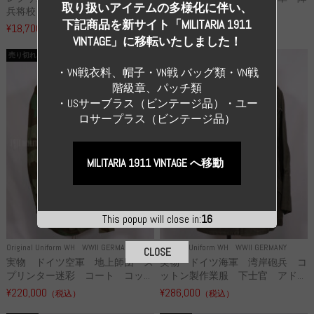
取り扱いアイテムの多様化に伴い、
兵将校 クラッシュキャップ ...
下猟兵 ヘルメット
下記商品を新サイト「MILITARIA 1911
¥18,700
¥49,800
（税込）
（税込）
VINTAGE」に移転いたしました！
売り切れ
売り切れ
・VN戦衣料、帽子・VN戦 バッグ類・VN戦
階級章、パッチ類
・USサーブラス（ビンテージ品）・ユー
ロサープラス（ビンテージ品）
MILITARIA 1911 VINTAGE へ移動
This popup will close in:
15
Original Uniform WH
WWII GERMANY
Original Uniform WH
WWII GERMANY
CLOSE
実物 ドイツ空軍 地上師団 ス
実物 ドイツ海軍 湾岸砲兵 コ
プリンター迷彩 コート コッ...
ットン製作業服 下士官 アド...
¥220,000
¥286,000
（税込）
（税込）