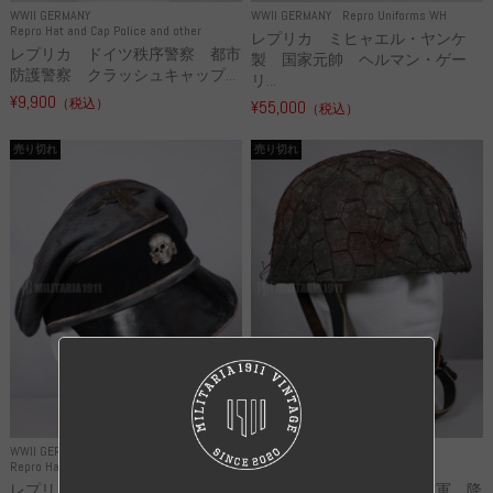
WWII GERMANY
WWII GERMANY
Repro Uniforms WH
Repro Hat and Cap Police and other
レプリカ ミヒャエル・ヤンケ
レプリカ ドイツ秩序警察 都市
製 国家元帥 ヘルマン・ゲー
防護警察 クラッシュキャップ...
リ...
¥9,900
（税込）
¥55,000
（税込）
売り切れ
売り切れ
WWII GERMANY
WWII GERMANY
Repro Hat and Cap SS and WSS
Repro Hat and Cap Luftwaffe
レプリカ 武装親衛隊 WSS 歩
高品質レプリカ ドイツ空軍 降