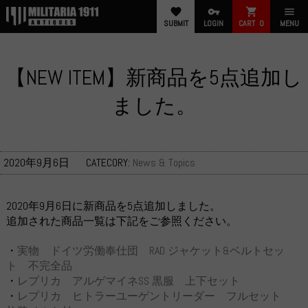
favorite
vpn_key
shopping_cart
menu
SUBMIT
LOGIN
CART
0
MENU
【NEW ITEM】新商品を5点追加し
ました。
2020年9月6日
CATECORY:
News & Topics
2020年9月6日に新商品を5点追加しました。
追加された商品一覧は下記をご参照ください。
・
実物 ドイツ労働奉仕団 RAD ジャケット&ベルトセッ
ト 不完全品
・
レプリカ アルゲマイネSS 黒服 上下セット
・
レプリカ ヒトラーユーゲントリーダー フルセット