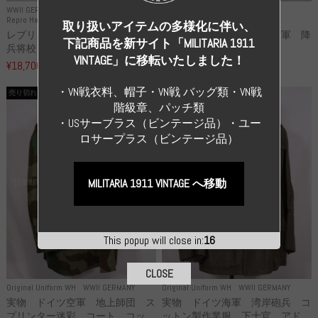
WWII GERMANY
WWII GERMANY
Repro Hat and Cap SS and WSS
Repro Hat and Cap Luftwaffe
取り扱いアイテムの多様化に伴い、
レプリカ 武装親衛隊 WSS 歩
高品質レプリカ ドイツ空軍 降
下記商品を新サイト「MILITARIA 1911
兵将校 クラッシュキャップ ...
下猟兵 ヘルメット
VINTAGE」に移転いたしました！
¥18,700
¥49,800
（税込）
（税込）
・VN戦衣料、帽子・VN戦 バッグ類・VN戦
売り切れ
売り切れ
階級章、パッチ類
・USサーブラス（ビンテージ品）・ユー
ロサープラス（ビンテージ品）
MILITARIA 1911 VINTAGE へ移動
This popup will close in:
15
CLOSE
Original Uniform WH
WWII GERMANY
Original Uniform WH
WWII GERMANY
実物 ドイツ空軍 地上師団 ス
実物 ドイツ海軍 湾岸砲兵 コ
プリンター迷彩 コート コッ...
ットン製作業服 下士官 アド...