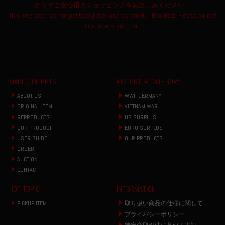
どうぞご安心頂きショッピングをお楽しみください。
This web site has not political policy and we are NOT Neo Nazi. Please do not
misunderstand that.
MAIN CONTENTS
HISTORY & CATEGORY
ABOUT US
WWII GERMANY
ORIGINAL ITEM
VIETNAM WAR
REPRODUCTS
US SURPLUS
OUR PRODUCT
EURO SURPLUS
USER GUIDE
OUR PRODUCTS
ORDER
AUCTION
CONTACT
HOT TOPIC
INFORMATION
PICKUP ITEM
取り扱い商品の仕様に関して
プライバシーポリシー