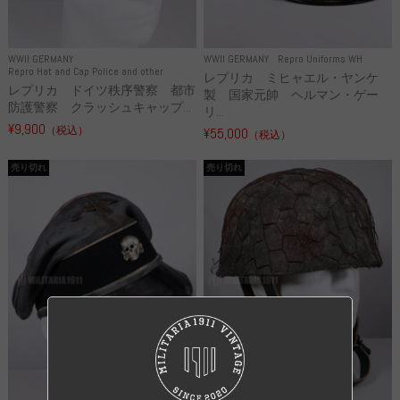
WWII GERMANY
WWII GERMANY
Repro Uniforms WH
Repro Hat and Cap Police and other
レプリカ ミヒャエル・ヤンケ
レプリカ ドイツ秩序警察 都市
製 国家元帥 ヘルマン・ゲー
防護警察 クラッシュキャップ...
リ...
¥9,900
（税込）
¥55,000
（税込）
売り切れ
売り切れ