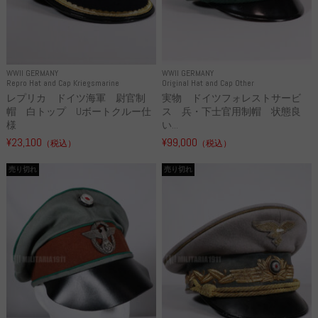
WWII GERMANY
WWII GERMANY
Repro Hat and Cap Kriegsmarine
Original Hat and Cap Other
レプリカ ドイツ海軍 尉官制
実物 ドイツフォレストサービ
帽 白トップ Uボートクルー仕
ス 兵・下士官用制帽 状態良
様
い...
¥23,100
¥99,000
（税込）
（税込）
売り切れ
売り切れ