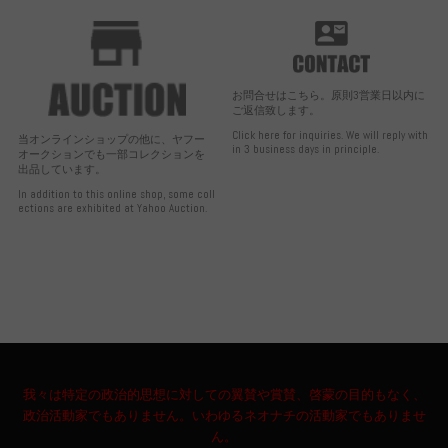
お問合せはこちら。原則3営業日以内に
ご返信致します。
Click here for inquiries. We will reply with
当オンラインショップの他に、ヤフー
in 3 business days in principle.
オークションでも一部コレクションを
出品しています。
In addition to this online shop, some coll
ections are exhibited at Yahoo Auction.
我々は特定の政治的思想に対しての翼賛や賞賛、啓蒙の目的もなく、
政治活動家でもありません。いわゆるネオナチの活動家でもありませ
ん。