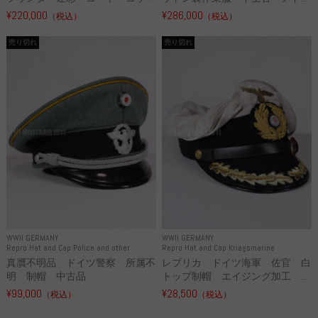
¥220,000
¥286,000
（税込）
（税込）
売り切れ
売り切れ
WWII GERMANY
WWII GERMANY
Repro Hat and Cap Police and other
Repro Hat and Cap Kriegsmarine
真贋不明品 ドイツ警察 所属不
レプリカ ドイツ海軍 佐官 白
明 制帽 中古品
トップ制帽 エイジング加工 ...
¥99,000
¥28,500
（税込）
（税込）