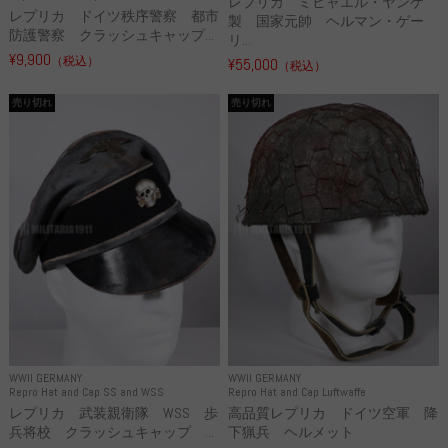
レプリカ ミヒャエル・ヤンケ
レプリカ ドイツ秩序警察 都市
製 国家元帥 ヘルマン・ゲー
防護警察 クラッシュキャップ...
リ...
¥9,900
（税込）
¥55,000
（税込）
売り切れ
売り切れ
WWII GERMANY
WWII GERMANY
Repro Hat and Cap SS and WSS
Repro Hat and Cap Luftwaffe
レプリカ 武装親衛隊 WSS 歩
高品質レプリカ ドイツ空軍 降
兵将校 クラッシュキャップ ...
下猟兵 ヘルメット