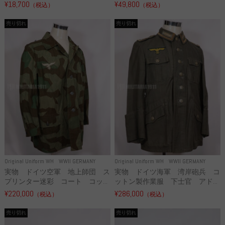
¥18,700
¥49,800
（税込）
（税込）
売り切れ
売り切れ
Original Uniform WH
WWII GERMANY
Original Uniform WH
WWII GERMANY
実物 ドイツ空軍 地上師団 ス
実物 ドイツ海軍 湾岸砲兵 コ
プリンター迷彩 コート コッ...
ットン製作業服 下士官 アド...
¥220,000
¥286,000
（税込）
（税込）
売り切れ
売り切れ