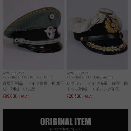
WWII GERMANY
WWII GERMANY
Repro Hat and Cap Police and other
Repro Hat and Cap Kriegsmarine
真贋不明品 ドイツ警察 所属不
レプリカ ドイツ海軍 佐官 白
明 制帽 中古品
トップ制帽 エイジング加工 ...
¥99,000
¥28,500
（税込）
（税込）
すべての実物アイテム