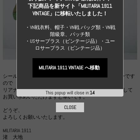
下記商品を新サイト「MILITARIA 1911
VINTAGE」に移転いたしました！
・VN戦衣料、帽子・VN戦 バッグ類・VN戦
階級章、パッチ類
・USサーブラス（ビンテージ品）・ユー
ロサープラス（ビンテージ品）
MILITARIA 1911 VINTAGE へ移動
シールズ、SOG、LRRPでも着用の例がございますベレーです
ので
リアナクトの装備品、戦闘服を引き締めるアイテムとして
This popup will close in:
13
お買い求めいただけますと幸いです。
CLOSE
どうぞ、
よろしくお願いいたします。
MILITARIA 1911
渚 大地