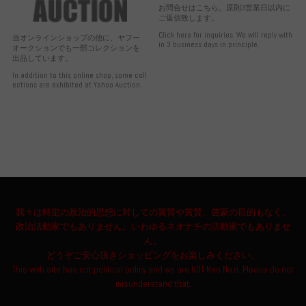
お問合せはこちら。原則3営業日以内に
ご返信致します。
Click here for inquiries. We will reply with
当オンラインショップの他に、ヤフー
in 3 business days in principle.
オークションでも一部コレクションを
出品しています。
In addition to this online shop, some coll
ections are exhibited at Yahoo Auction.
我々は特定の政治的思想に対しての翼賛や賞賛、啓蒙の目的もなく、
政治活動家でもありません。いわゆるネオナチの活動家でもありませ
ん。
どうぞご安心頂きショッピングをお楽しみください。
This web site has not political policy and we are NOT Neo Nazi. Please do not
misunderstand that.