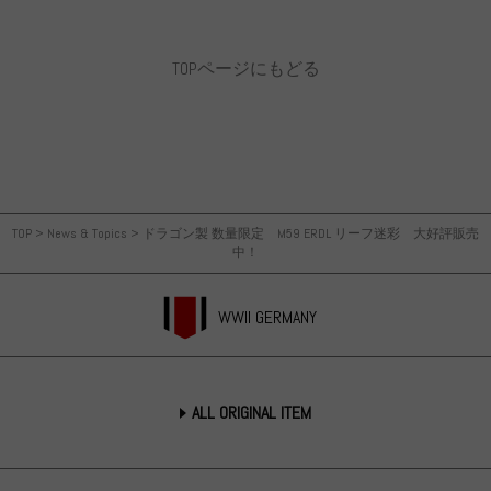
TOPページにもどる
TOP
>
News & Topics
>
ドラゴン製 数量限定 M59 ERDL リーフ迷彩 大好評販売
中！
WWII GERMANY
ALL ORIGINAL ITEM