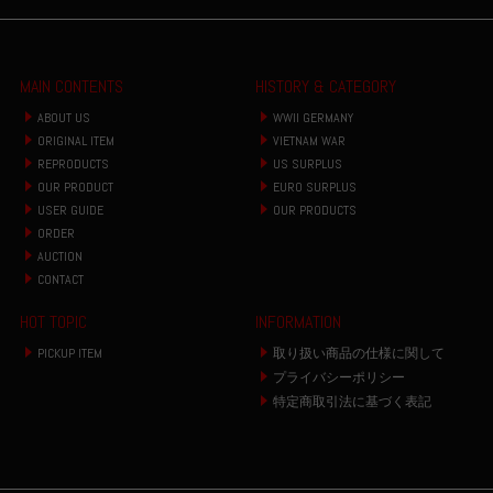
MAIN CONTENTS
HISTORY & CATEGORY
ABOUT US
WWII GERMANY
ORIGINAL ITEM
VIETNAM WAR
REPRODUCTS
US SURPLUS
OUR PRODUCT
EURO SURPLUS
USER GUIDE
OUR PRODUCTS
ORDER
AUCTION
CONTACT
HOT TOPIC
INFORMATION
PICKUP ITEM
取り扱い商品の仕様に関して
プライバシーポリシー
特定商取引法に基づく表記