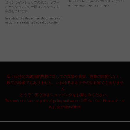
Click here for inquiries. We will reply with
当オンラインショップの他に、ヤフー
in 3 business days in principle.
オークションでも一部コレクションを
出品しています。
In addition to this online shop, some coll
ections are exhibited at Yahoo Auction.
我々は特定の政治的思想に対しての翼賛や賞賛、啓蒙の目的もなく、
政治活動家でもありません。いわゆるネオナチの活動家でもありませ
ん。
どうぞご安心頂きショッピングをお楽しみください。
This web site has not political policy and we are NOT Neo Nazi. Please do not
misunderstand that.