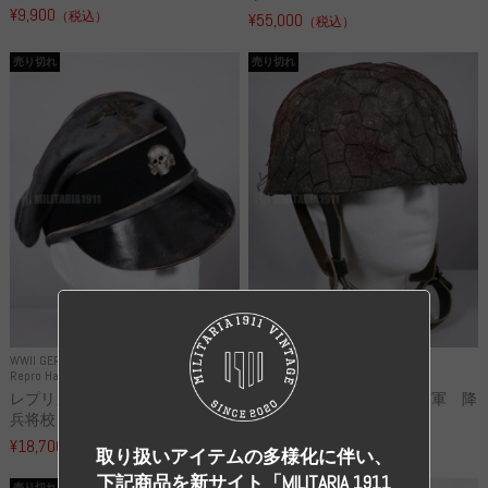
¥9,900
（税込）
¥55,000
（税込）
売り切れ
売り切れ
WWII GERMANY
WWII GERMANY
Repro Hat and Cap SS and WSS
Repro Hat and Cap Luftwaffe
レプリカ 武装親衛隊 WSS 歩
高品質レプリカ ドイツ空軍 降
兵将校 クラッシュキャップ ...
下猟兵 ヘルメット
¥18,700
¥49,800
（税込）
（税込）
取り扱いアイテムの多様化に伴い、
下記商品を新サイト「MILITARIA 1911
売り切れ
売り切れ