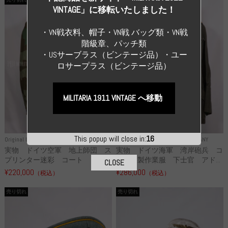
VINTAGE」に移転いたしました！
・VN戦衣料、帽子・VN戦 バッグ類・VN戦
階級章、パッチ類
・USサーブラス（ビンテージ品）・ユー
ロサープラス（ビンテージ品）
MILITARIA 1911 VINTAGE へ移動
This popup will close in:
16
Original Uniform WH
WWII GERMANY
Original Uniform WH
WWII GERMANY
実物 ドイツ空軍 地上師団 ス
実物 ドイツ海軍 湾岸砲兵 コ
プリンター迷彩 コート コッ...
ットン製作業服 下士官 アド...
CLOSE
¥220,000
¥286,000
（税込）
（税込）
売り切れ
売り切れ