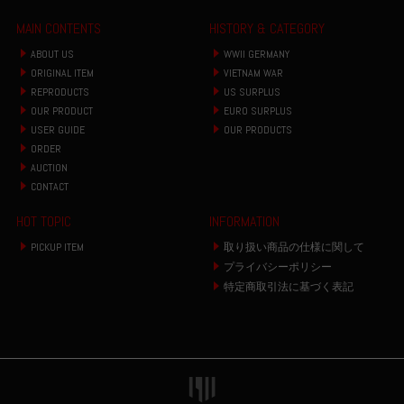
MAIN CONTENTS
HISTORY & CATEGORY
ABOUT US
WWII GERMANY
ORIGINAL ITEM
VIETNAM WAR
REPRODUCTS
US SURPLUS
OUR PRODUCT
EURO SURPLUS
USER GUIDE
OUR PRODUCTS
ORDER
AUCTION
CONTACT
HOT TOPIC
INFORMATION
PICKUP ITEM
取り扱い商品の仕様に関して
プライバシーポリシー
特定商取引法に基づく表記