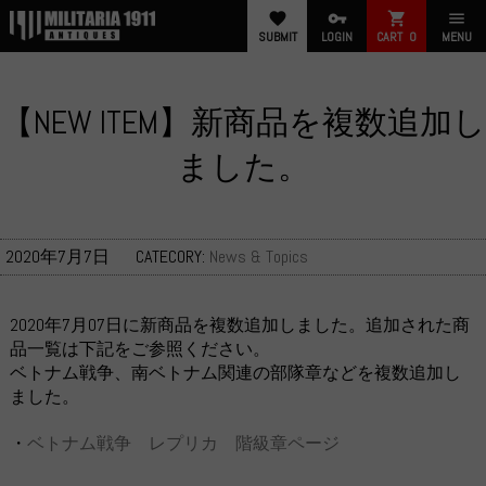
favorite
vpn_key
shopping_cart
menu
SUBMIT
LOGIN
CART
0
MENU
【NEW ITEM】新商品を複数追加し
ました。
2020年7月7日
CATECORY:
News & Topics
2020年7月07日に新商品を複数追加しました。追加された商
品一覧は下記をご参照ください。
ベトナム戦争、南ベトナム関連の部隊章などを複数追加し
ました。
・
ベトナム戦争 レプリカ 階級章ページ