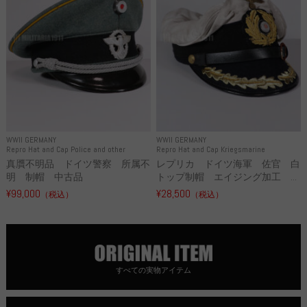
WWII GERMANY
WWII GERMANY
Repro Hat and Cap Police and other
Repro Hat and Cap Kriegsmarine
真贋不明品 ドイツ警察 所属不
レプリカ ドイツ海軍 佐官 白
明 制帽 中古品
トップ制帽 エイジング加工 ...
¥99,000
¥28,500
（税込）
（税込）
すべての実物アイテム