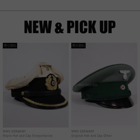
売り切れ
売り切れ
WWII GERMANY
WWII GERMANY
Repro Hat and Cap Kriegsmarine
Original Hat and Cap Other