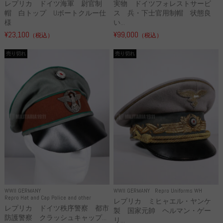
レプリカ ドイツ海軍 尉官制
実物 ドイツフォレストサービ
帽 白トップ Uボートクルー仕
ス 兵・下士官用制帽 状態良
様
い...
¥23,100
¥99,000
（税込）
（税込）
売り切れ
売り切れ
WWII GERMANY
WWII GERMANY
Repro Uniforms WH
Repro Hat and Cap Police and other
レプリカ ミヒャエル・ヤンケ
レプリカ ドイツ秩序警察 都市
製 国家元帥 ヘルマン・ゲー
防護警察 クラッシュキャップ...
リ...