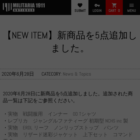
favorite
vpn_key
shopping_cart
menu
SUBMIT
LOGIN
CART
0
MENU
【NEW ITEM】新商品を5点追加し
ました。
2020年6月28日
CATECORY:
News & Topics
2020年6月28日に新商品を5点追加しました。追加された商
品一覧は下記をご参照ください。
・
実物 戦闘服用 インナー OD Tシャツ
・
レプリカ ジャングルファティーグ 初期型 NCHS inc 製
・
実物 ERDL リーフ ノンリップストップ パンツ
・
実物 リザード迷彩ジャケット 上下セット コマンド