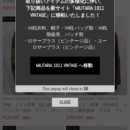
取り扱いアイテムの多様化に伴い、
兵将校 クラッシュキャップ ...
下猟兵 ヘルメット
¥18,700
¥49,800
下記商品を新サイト「MILITARIA 1911
（税込）
（税込）
VINTAGE」に移転いたしました！
売り切れ
売り切れ
・VN戦衣料、帽子・VN戦 バッグ類・VN戦
階級章、パッチ類
・USサーブラス（ビンテージ品）・ユー
ロサープラス（ビンテージ品）
MILITARIA 1911 VINTAGE へ移動
This popup will close in:
15
Original Uniform WH
WWII GERMANY
Original Uniform WH
WWII GERMANY
CLOSE
実物 ドイツ空軍 地上師団 ス
実物 ドイツ海軍 湾岸砲兵 コ
プリンター迷彩 コート コッ...
ットン製作業服 下士官 アド...
¥220,000
¥286,000
（税込）
（税込）
売り切れ
売り切れ