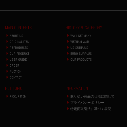
MAIN CONTENTS
HISTORY & CATEGORY
ABOUT US
WWII GERMANY
ORIGINAL ITEM
VIETNAM WAR
REPRODUCTS
US SURPLUS
OUR PRODUCT
EURO SURPLUS
USER GUIDE
OUR PRODUCTS
ORDER
AUCTION
CONTACT
HOT TOPIC
INFORMATION
PICKUP ITEM
取り扱い商品の仕様に関して
プライバシーポリシー
特定商取引法に基づく表記