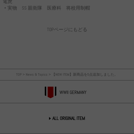
電虎
・
実物 SS 親衛隊 医療科 将校用制帽
TOPページにもどる
TOP
>
News & Topics
>
【NEW ITEM】新商品を5点追加しました。
WWII GERMANY
ALL ORIGINAL ITEM