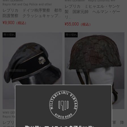
WWII GERMANY
WWII GERMANY
Repro Uniforms WH
Repro Hat and Cap Police and other
レプリカ ミヒャエル・ヤンケ
レプリカ ドイツ秩序警察 都市
製 国家元帥 ヘルマン・ゲー
防護警察 クラッシュキャップ...
リ...
¥9,900
（税込）
¥55,000
（税込）
売り切れ
売り切れ
WWII GERMANY
WWII GERMANY
Repro Hat and Cap SS and WSS
Repro Hat and Cap Luftwaffe
レプリカ 武装親衛隊 WSS 歩
高品質レプリカ ドイツ空軍 降