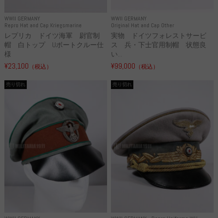
WWII GERMANY
WWII GERMANY
Repro Hat and Cap Kriegsmarine
Original Hat and Cap Other
レプリカ ドイツ海軍 尉官制
実物 ドイツフォレストサービ
帽 白トップ Uボートクルー仕
ス 兵・下士官用制帽 状態良
様
い...
¥23,100
¥99,000
（税込）
（税込）
売り切れ
売り切れ