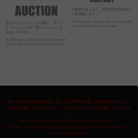
お問合せはこちら。原則3営業日以内に
ご返信致します。
Click here for inquiries. We will reply with
当オンラインショップの他に、ヤフー
in 3 business days in principle.
オークションでも一部コレクションを
出品しています。
In addition to this online shop, some coll
ections are exhibited at Yahoo Auction.
我々は特定の政治的思想に対しての翼賛や賞賛、啓蒙の目的もなく、
政治活動家でもありません。いわゆるネオナチの活動家でもありませ
ん。
どうぞご安心頂きショッピングをお楽しみください。
This web site has not political policy and we are NOT Neo Nazi. Please do not
misunderstand that.