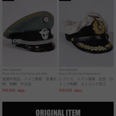
WWII GERMANY
WWII GERMANY
Repro Hat and Cap Police and other
Repro Hat and Cap Kriegsmarine
真贋不明品 ドイツ警察 所属不
レプリカ ドイツ海軍 佐官 白
明 制帽 中古品
トップ制帽 エイジング加工 ...
¥99,000
¥28,500
（税込）
（税込）