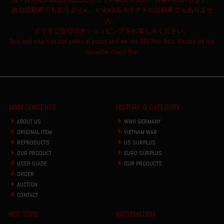
政治活動家でもありません。いわゆるネオナチの活動家でもありませ
ん。
どうぞご安心頂きショッピングをお楽しみください。
This web site has not political policy and we are NOT Neo Nazi. Please do not
misunderstand that.
MAIN CONTENTS
HISTORY & CATEGORY
ABOUT US
WWII GERMANY
ORIGINAL ITEM
VIETNAM WAR
REPRODUCTS
US SURPLUS
OUR PRODUCT
EURO SURPLUS
USER GUIDE
OUR PRODUCTS
ORDER
AUCTION
CONTACT
HOT TOPIC
INFORMATION