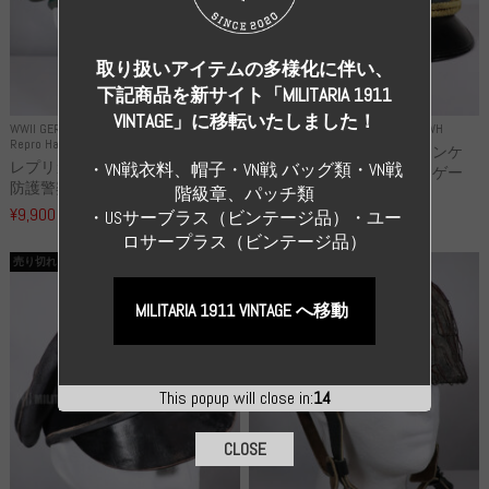
取り扱いアイテムの多様化に伴い、
下記商品を新サイト「MILITARIA 1911
VINTAGE」に移転いたしました！
WWII GERMANY
WWII GERMANY
Repro Uniforms WH
Repro Hat and Cap Police and other
レプリカ ミヒャエル・ヤンケ
レプリカ ドイツ秩序警察 都市
・VN戦衣料、帽子・VN戦 バッグ類・VN戦
製 国家元帥 ヘルマン・ゲー
防護警察 クラッシュキャップ...
階級章、パッチ類
リ...
¥9,900
・USサーブラス（ビンテージ品）・ユー
（税込）
¥55,000
（税込）
ロサープラス（ビンテージ品）
売り切れ
売り切れ
MILITARIA 1911 VINTAGE へ移動
This popup will close in:
13
CLOSE