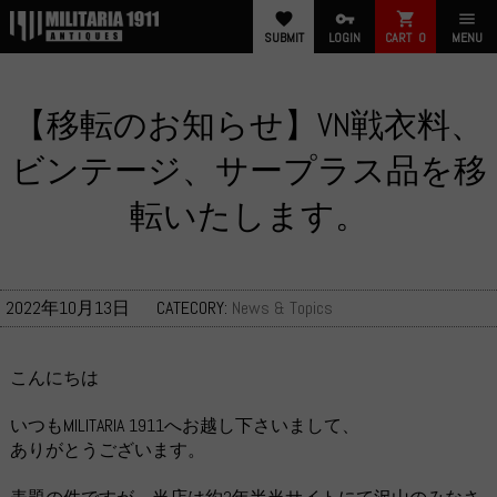
favorite
vpn_key
shopping_cart
menu
SUBMIT
LOGIN
CART
0
MENU
【移転のお知らせ】VN戦衣料、
ビンテージ、サープラス品を移
転いたします。
2022年10月13日
CATECORY:
News & Topics
こんにちは
いつもMILITARIA 1911へお越し下さいまして、
ありがとうございます。