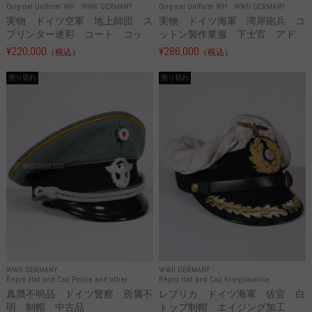
Original Uniform WH
WWII GERMANY
Original Uniform WH
WWII GERMANY
実物 ドイツ空軍 地上師団 ス
実物 ドイツ海軍 湾岸砲兵 コ
プリンター迷彩 コート コッ...
ットン製作業服 下士官 アド...
¥220,000
¥286,000
（税込）
（税込）
売り切れ
売り切れ
WWII GERMANY
WWII GERMANY
Repro Hat and Cap Police and other
Repro Hat and Cap Kriegsmarine
真贋不明品 ドイツ警察 所属不
レプリカ ドイツ海軍 佐官 白
明 制帽 中古品
トップ制帽 エイジング加工 ...