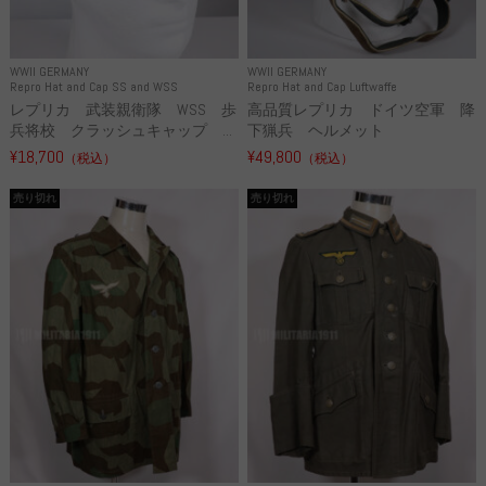
WWII GERMANY
WWII GERMANY
Repro Hat and Cap SS and WSS
Repro Hat and Cap Luftwaffe
レプリカ 武装親衛隊 WSS 歩
高品質レプリカ ドイツ空軍 降
兵将校 クラッシュキャップ ...
下猟兵 ヘルメット
¥18,700
¥49,800
（税込）
（税込）
売り切れ
売り切れ