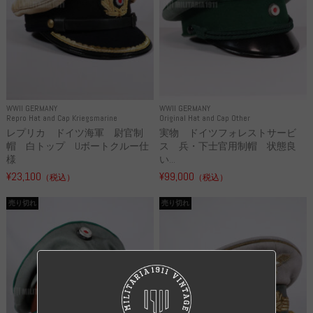
WWII GERMANY
WWII GERMANY
Repro Hat and Cap Kriegsmarine
Original Hat and Cap Other
レプリカ ドイツ海軍 尉官制
実物 ドイツフォレストサービ
帽 白トップ Uボートクルー仕
ス 兵・下士官用制帽 状態良
様
い...
¥23,100
¥99,000
（税込）
（税込）
売り切れ
売り切れ