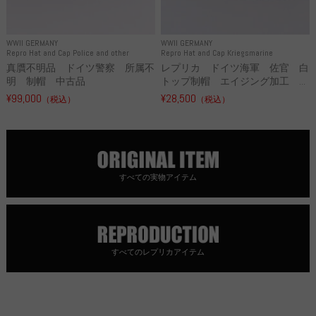
WWII GERMANY
WWII GERMANY
Repro Hat and Cap Police and other
Repro Hat and Cap Kriegsmarine
真贋不明品 ドイツ警察 所属不
レプリカ ドイツ海軍 佐官 白
明 制帽 中古品
トップ制帽 エイジング加工 ...
¥99,000
¥28,500
（税込）
（税込）
すべての実物アイテム
すべてのレプリカアイテム