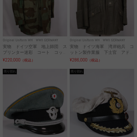
Original Uniform WH
WWII GERMANY
Original Uniform WH
WWII GERMANY
実物 ドイツ空軍 地上師団 ス
実物 ドイツ海軍 湾岸砲兵 コ
プリンター迷彩 コート コッ...
ットン製作業服 下士官 アド...
¥220,000
¥286,000
（税込）
（税込）
売り切れ
売り切れ