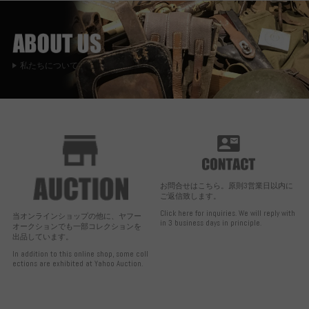
私たちについて
お問合せはこちら。原則3営業日以内に
ご返信致します。
Click here for inquiries. We will reply with
当オンラインショップの他に、ヤフー
in 3 business days in principle.
オークションでも一部コレクションを
出品しています。
In addition to this online shop, some coll
ections are exhibited at Yahoo Auction.