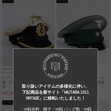
売り切れ
売り切れ
WWII GERMANY
WWII GERMANY
Repro Hat and Cap Kriegsmarine
Original Hat and Cap Other
レプリカ ドイツ海軍 尉官制
実物 ドイツフォレストサービ
帽 白トップ Uボートクルー仕
ス 兵・下士官用制帽 状態良
取り扱いアイテムの多様化に伴い、
様
い...
下記商品を新サイト「MILITARIA 1911
¥23,100
¥99,000
（税込）
（税込）
VINTAGE」に移転いたしました！
売り切れ
売り切れ
・VN戦衣料、帽子・VN戦 バッグ類・VN戦