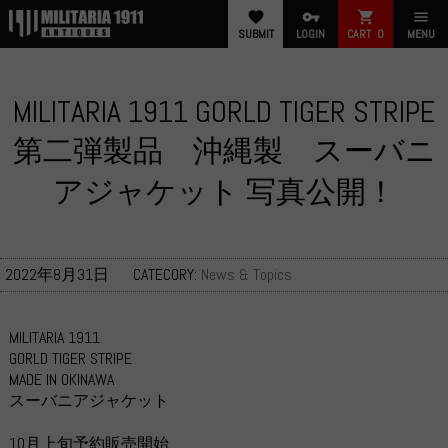
favorite
vpn_key
shopping_cart
menu
SUBMIT
LOGIN
CART
0
MENU
MILITARIA 1911 GORLD TIGER STRIPE
第二弾製品 沖縄製 スーバニ
アジャケット 写真公開！
2022年8月31日
CATECORY:
News & Topics
MILITARIA 1911
GORLD TIGER STRIPE
MADE IN OKINAWA
スーバニアジャケット
10月上旬予約販売開始