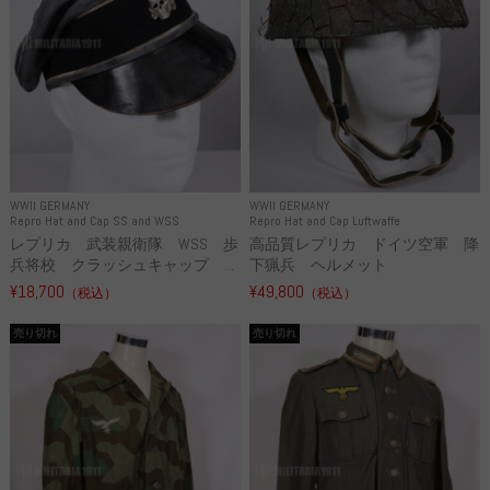
WWII GERMANY
WWII GERMANY
Repro Hat and Cap SS and WSS
Repro Hat and Cap Luftwaffe
レプリカ 武装親衛隊 WSS 歩
高品質レプリカ ドイツ空軍 降
兵将校 クラッシュキャップ ...
下猟兵 ヘルメット
¥18,700
¥49,800
（税込）
（税込）
売り切れ
売り切れ