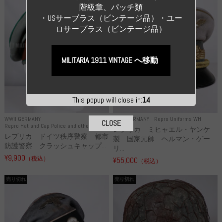
階級章、パッチ類
・USサーブラス（ビンテージ品）・ユー
ロサープラス（ビンテージ品）
MILITARIA 1911 VINTAGE へ移動
This popup will close in:
13
WWII GERMANY
WWII GERMANY
Repro Uniforms WH
CLOSE
Repro Hat and Cap Police and other
レプリカ ミヒャエル・ヤンケ
レプリカ ドイツ秩序警察 都市
製 国家元帥 ヘルマン・ゲー
防護警察 クラッシュキャップ...
リ...
¥9,900
（税込）
¥55,000
（税込）
売り切れ
売り切れ