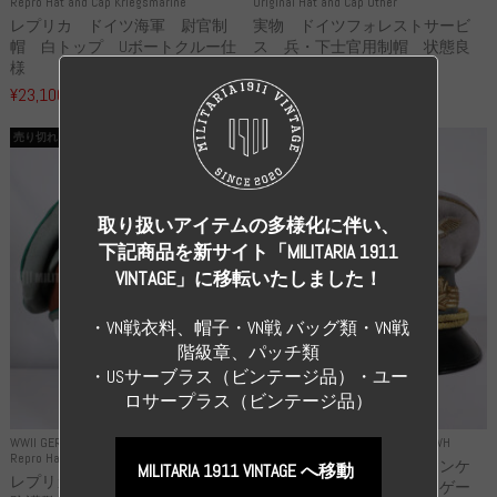
Repro Hat and Cap Kriegsmarine
Original Hat and Cap Other
レプリカ ドイツ海軍 尉官制
実物 ドイツフォレストサービ
帽 白トップ Uボートクルー仕
ス 兵・下士官用制帽 状態良
様
い...
¥23,100
¥99,000
（税込）
（税込）
売り切れ
売り切れ
取り扱いアイテムの多様化に伴い、
下記商品を新サイト「MILITARIA 1911
VINTAGE」に移転いたしました！
・VN戦衣料、帽子・VN戦 バッグ類・VN戦
階級章、パッチ類
・USサーブラス（ビンテージ品）・ユー
ロサープラス（ビンテージ品）
WWII GERMANY
WWII GERMANY
Repro Uniforms WH
Repro Hat and Cap Police and other
レプリカ ミヒャエル・ヤンケ
MILITARIA 1911 VINTAGE へ移動
レプリカ ドイツ秩序警察 都市
製 国家元帥 ヘルマン・ゲー