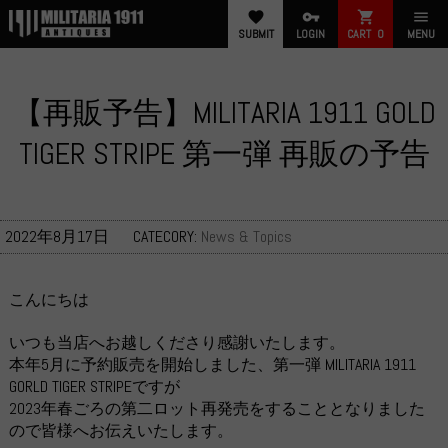
favorite
vpn_key
shopping_cart
menu
SUBMIT
LOGIN
CART
0
MENU
【再販予告】MILITARIA 1911 GOLD
TIGER STRIPE 第一弾 再販の予告
2022年8月17日
CATECORY:
News & Topics
こんにちは
いつも当店へお越しくださり感謝いたします。
本年5月に予約販売を開始しました、第一弾 MILITARIA 1911
GORLD TIGER STRIPEですが
2023年春ごろの第二ロット再発売をすることとなりました
ので皆様へお伝えいたします。