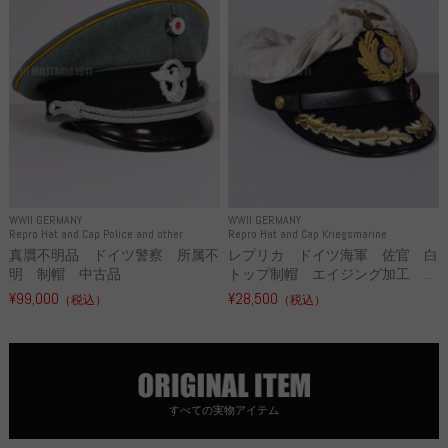
WWII GERMANY
WWII GERMANY
Repro Hat and Cap Police and other
Repro Hat and Cap Kriegsmarine
真贋不明品 ドイツ警察 所属不
レプリカ ドイツ海軍 佐官 白
明 制帽 中古品
トップ制帽 エイジング加工 ...
¥99,000
¥28,500
（税込）
（税込）
すべての実物アイテム