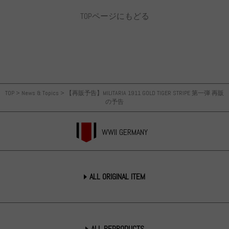
TOPページにもどる
TOP
>
News & Topics
>
【再販予告】MILITARIA 1911 GOLD TIGER STRIPE 第一弾 再販
の予告
WWII GERMANY
ALL ORIGINAL ITEM
ALL REPRODUCTS