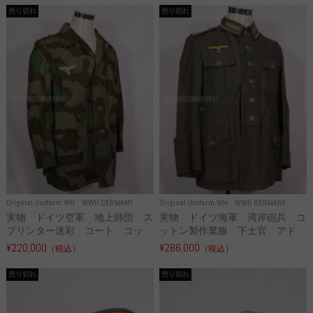
売り切れ
売り切れ
Original Uniform WH
WWII GERMANY
Original Uniform WH
WWII GERMANY
実物 ドイツ空軍 地上師団 ス
実物 ドイツ海軍 湾岸砲兵 コ
プリンター迷彩 コート コッ...
ットン製作業服 下士官 アド...
¥220,000
¥286,000
（税込）
（税込）
売り切れ
売り切れ