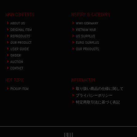
MAIN CONTENTS
HISTORY & CATEGORY
ABOUT US
WWII GERMANY
ORIGINAL ITEM
VIETNAM WAR
REPRODUCTS
US SURPLUS
OUR PRODUCT
EURO SURPLUS
USER GUIDE
OUR PRODUCTS
ORDER
AUCTION
CONTACT
HOT TOPIC
INFORMATION
PICKUP ITEM
取り扱い商品の仕様に関して
プライバシーポリシー
特定商取引法に基づく表記