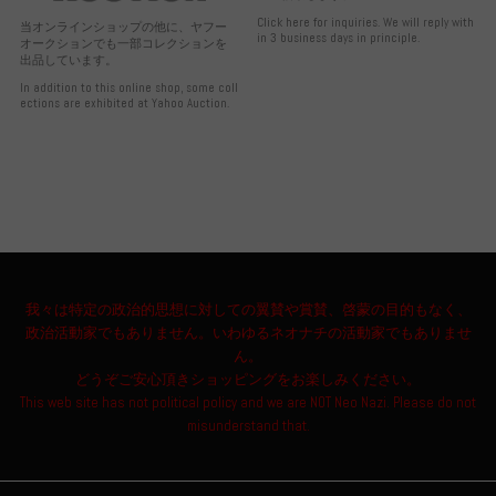
Click here for inquiries. We will reply with
当オンラインショップの他に、ヤフー
in 3 business days in principle.
オークションでも一部コレクションを
出品しています。
In addition to this online shop, some coll
ections are exhibited at Yahoo Auction.
我々は特定の政治的思想に対しての翼賛や賞賛、啓蒙の目的もなく、
政治活動家でもありません。いわゆるネオナチの活動家でもありませ
ん。
どうぞご安心頂きショッピングをお楽しみください。
This web site has not political policy and we are NOT Neo Nazi. Please do not
misunderstand that.