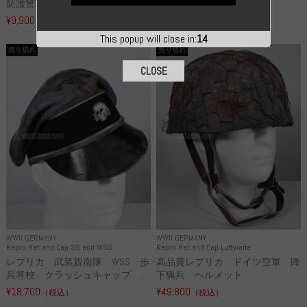
防護警察 クラッシュキャップ...
リ...
¥9,900
（税込）
¥55,000
（税込）
This popup will close in:
13
売り切れ
売り切れ
CLOSE
WWII GERMANY
WWII GERMANY
Repro Hat and Cap SS and WSS
Repro Hat and Cap Luftwaffe
レプリカ 武装親衛隊 WSS 歩
高品質レプリカ ドイツ空軍 降
兵将校 クラッシュキャップ ...
下猟兵 ヘルメット
¥18,700
¥49,800
（税込）
（税込）