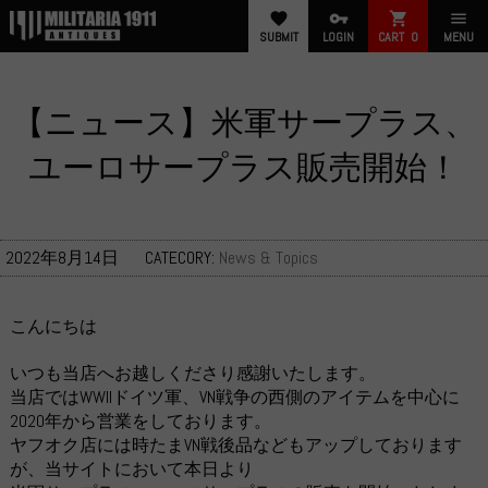
favorite
vpn_key
shopping_cart
menu
SUBMIT
LOGIN
CART
0
MENU
【ニュース】米軍サープラス、
ユーロサープラス販売開始！
2022年8月14日
CATECORY:
News & Topics
こんにちは
いつも当店へお越しくださり感謝いたします。
当店ではWWIIドイツ軍、VN戦争の西側のアイテムを中心に
2020年から営業をしております。
ヤフオク店には時たまVN戦後品などもアップしております
が、当サイトにおいて本日より