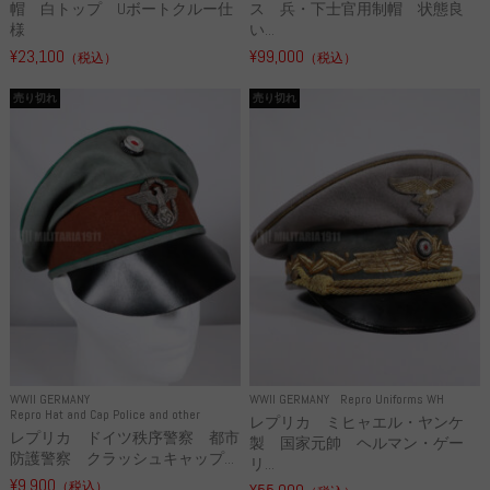
帽 白トップ Uボートクルー仕
ス 兵・下士官用制帽 状態良
様
い...
¥23,100
¥99,000
（税込）
（税込）
売り切れ
売り切れ
WWII GERMANY
WWII GERMANY
Repro Uniforms WH
Repro Hat and Cap Police and other
レプリカ ミヒャエル・ヤンケ
レプリカ ドイツ秩序警察 都市
製 国家元帥 ヘルマン・ゲー
防護警察 クラッシュキャップ...
リ...
¥9,900
（税込）