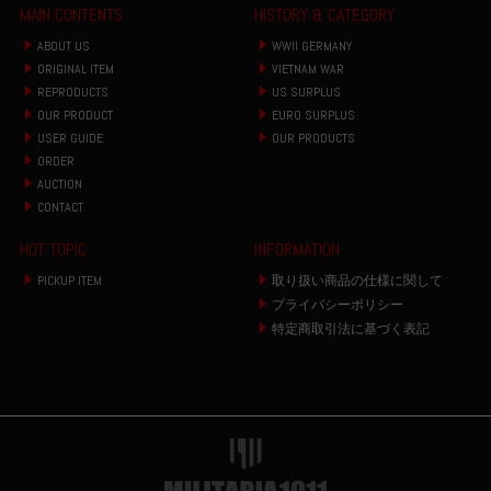
MAIN CONTENTS
HISTORY & CATEGORY
ABOUT US
WWII GERMANY
ORIGINAL ITEM
VIETNAM WAR
REPRODUCTS
US SURPLUS
OUR PRODUCT
EURO SURPLUS
USER GUIDE
OUR PRODUCTS
ORDER
AUCTION
CONTACT
HOT TOPIC
INFORMATION
PICKUP ITEM
取り扱い商品の仕様に関して
プライバシーポリシー
特定商取引法に基づく表記