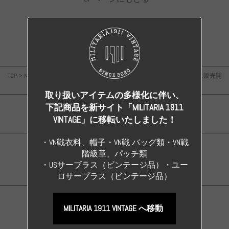
TOP
>
News & Topics
>
【ニュース】米軍サープラス、ユーロサープラス販売開
始！
取り扱いアイテムの多様化に伴い、
下記商品を新サイト「MILITARIA 1911
WWII GERMANY
VINTAGE」に移転いたしました！
・VN戦衣料、帽子・VN戦 バッグ類・VN戦
階級章、パッチ類
ALL ORIGINAL ITEM
・USサーブラス（ビンテージ品）・ユー
ロサープラス（ビンテージ品）
MILITARIA 1911 VINTAGE へ移動
ALL REPRODUCTS