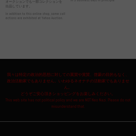
オークションでも一部コレクションを
出品しています。
In addition to this online shop, some coll
ections are exhibited at Yahoo Auction.
我々は特定の政治的思想に対しての翼賛や賞賛、啓蒙の目的もなく、
政治活動家でもありません。いわゆるネオナチの活動家でもありませ
ん。
どうぞご安心頂きショッピングをお楽しみください。
This web site has not political policy and we are NOT Neo Nazi. Please do not
misunderstand that.