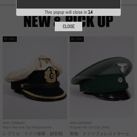
This popup will close in:
13
CLOSE
売り切れ
売り切れ
WWII GERMANY
WWII GERMANY
Repro Hat and Cap Kriegsmarine
Original Hat and Cap Other
レプリカ ドイツ海軍 尉官制
実物 ドイツフォレストサービ