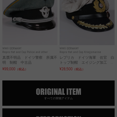
WWII GERMANY
WWII GERMANY
Repro Hat and Cap Police and other
Repro Hat and Cap Kriegsmarine
真贋不明品 ドイツ警察 所属不
レプリカ ドイツ海軍 佐官 白
明 制帽 中古品
トップ制帽 エイジング加工 ...
¥99,000
¥28,500
（税込）
（税込）
すべての実物アイテム