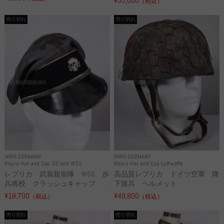
¥55,000
（税込）
売り切れ
売り切れ
WWII GERMANY
WWII GERMANY
Repro Hat and Cap SS and WSS
Repro Hat and Cap Luftwaffe
レプリカ 武装親衛隊 WSS 歩
高品質レプリカ ドイツ空軍 降
兵将校 クラッシュキャップ ...
下猟兵 ヘルメット
¥18,700
¥49,800
（税込）
（税込）
売り切れ
売り切れ