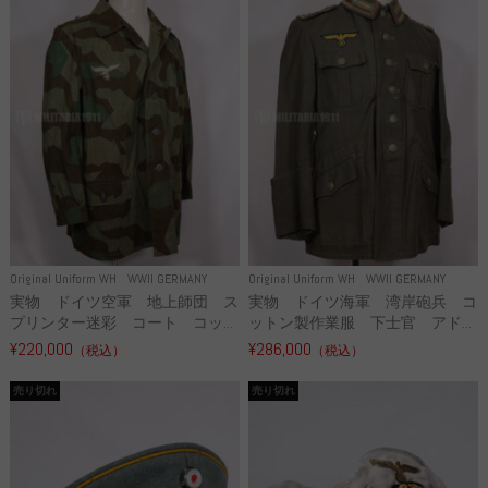
Original Uniform WH
WWII GERMANY
Original Uniform WH
WWII GERMANY
実物 ドイツ空軍 地上師団 ス
実物 ドイツ海軍 湾岸砲兵 コ
プリンター迷彩 コート コッ...
ットン製作業服 下士官 アド...
¥220,000
¥286,000
（税込）
（税込）
売り切れ
売り切れ