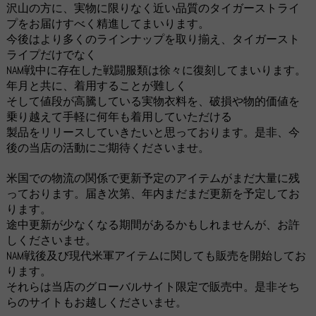
沢山の方に、実物に限りなく近い品質のタイガーストライ
プをお届けすべく精進してまいります。
今後はより多くのラインナップを取り揃え、タイガースト
ライプだけでなく
NAM戦中に存在した戦闘服類は徐々に復刻してまいります。
年月と共に、着用することが難しく
そして値段が高騰している実物衣料を、破損や物的価値を
乗り越えて手軽に何年も着用していただける
製品をリリースしていきたいと思っております。是非、今
後の当店の活動にご期待くださいませ。
米国での物流の関係で更新予定のアイテムがまだ大量に残
っております。届き次第、年内まだまだ更新を予定してお
ります。
途中更新が少なくなる期間があるかもしれませんが、お許
しくださいませ。
NAM戦後及び現代米軍アイテムに関しても販売を開始してお
ります。
それらは当店のグローバルサイト限定で販売中。是非そち
らのサイトもお越しくださいませ。