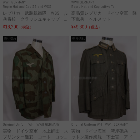
WWII GERMANY
WWII GERMANY
Repro Hat and Cap SS and WSS
Repro Hat and Cap Luftwaffe
レプリカ 武装親衛隊 WSS 歩
高品質レプリカ ドイツ空軍 降
兵将校 クラッシュキャップ ...
下猟兵 ヘルメット
¥18,700
¥49,800
（税込）
（税込）
売り切れ
売り切れ
Original Uniform WH
WWII GERMANY
Original Uniform WH
WWII GERMANY
実物 ドイツ空軍 地上師団 ス
実物 ドイツ海軍 湾岸砲兵 コ
プリンター迷彩 コート コッ...
ットン製作業服 下士官 アド...