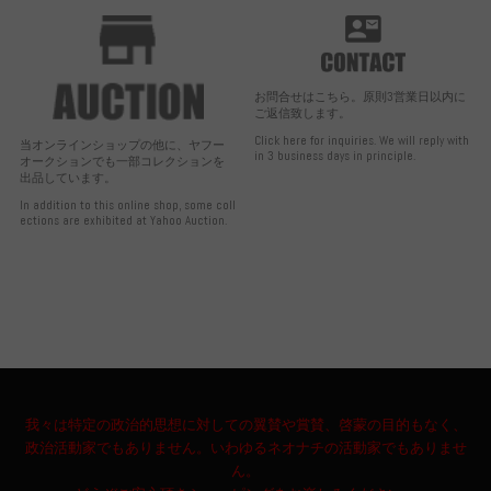
お問合せはこちら。原則3営業日以内に
ご返信致します。
Click here for inquiries. We will reply with
当オンラインショップの他に、ヤフー
in 3 business days in principle.
オークションでも一部コレクションを
出品しています。
In addition to this online shop, some coll
ections are exhibited at Yahoo Auction.
我々は特定の政治的思想に対しての翼賛や賞賛、啓蒙の目的もなく、
政治活動家でもありません。いわゆるネオナチの活動家でもありませ
ん。