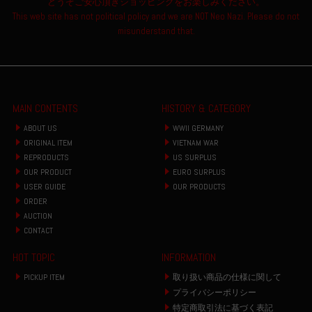
どうぞご安心頂きショッピングをお楽しみください。
This web site has not political policy and we are NOT Neo Nazi. Please do not
misunderstand that.
MAIN CONTENTS
HISTORY & CATEGORY
ABOUT US
WWII GERMANY
ORIGINAL ITEM
VIETNAM WAR
REPRODUCTS
US SURPLUS
OUR PRODUCT
EURO SURPLUS
USER GUIDE
OUR PRODUCTS
ORDER
AUCTION
CONTACT
HOT TOPIC
INFORMATION
PICKUP ITEM
取り扱い商品の仕様に関して
プライバシーポリシー
特定商取引法に基づく表記