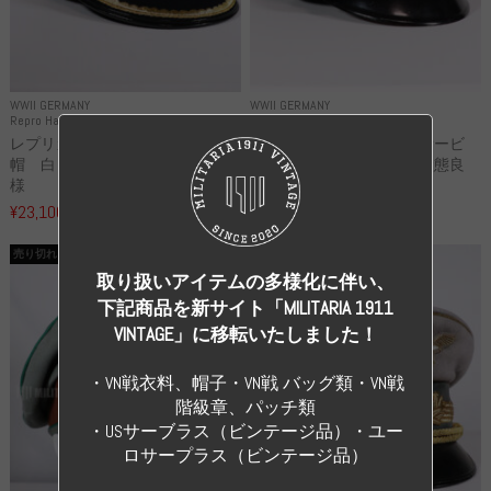
WWII GERMANY
WWII GERMANY
Repro Hat and Cap Kriegsmarine
Original Hat and Cap Other
レプリカ ドイツ海軍 尉官制
実物 ドイツフォレストサービ
帽 白トップ Uボートクルー仕
ス 兵・下士官用制帽 状態良
様
い...
¥23,100
¥99,000
（税込）
（税込）
売り切れ
売り切れ
取り扱いアイテムの多様化に伴い、
下記商品を新サイト「MILITARIA 1911
VINTAGE」に移転いたしました！
・VN戦衣料、帽子・VN戦 バッグ類・VN戦
階級章、パッチ類
・USサーブラス（ビンテージ品）・ユー
ロサープラス（ビンテージ品）