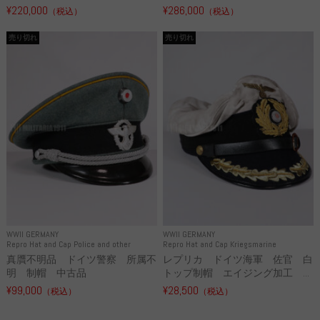
¥220,000
¥286,000
（税込）
（税込）
売り切れ
売り切れ
WWII GERMANY
WWII GERMANY
Repro Hat and Cap Police and other
Repro Hat and Cap Kriegsmarine
真贋不明品 ドイツ警察 所属不
レプリカ ドイツ海軍 佐官 白
明 制帽 中古品
トップ制帽 エイジング加工 ...
¥99,000
¥28,500
（税込）
（税込）