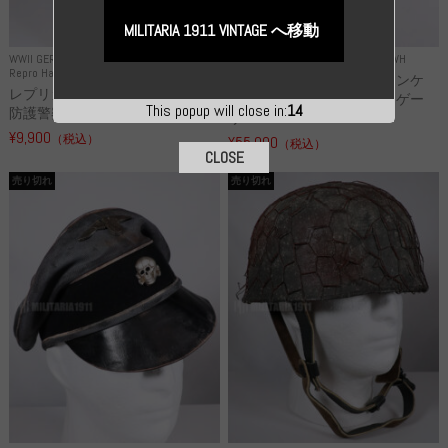
MILITARIA 1911 VINTAGE へ移動
WWII GERMANY
WWII GERMANY
Repro Uniforms WH
Repro Hat and Cap Police and other
レプリカ ミヒャエル・ヤンケ
レプリカ ドイツ秩序警察 都市
製 国家元帥 ヘルマン・ゲー
This popup will close in:
13
防護警察 クラッシュキャップ...
リ...
¥9,900
（税込）
¥55,000
（税込）
CLOSE
売り切れ
売り切れ