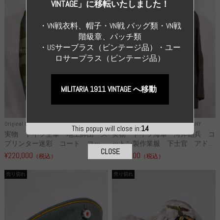
VINTAGE」に移転いたしました！
・VN戦衣料、帽子・VN戦 バッグ類・VN戦
階級章、パッチ類
・USサーブラス（ビンテージ品）・ユー
ロサープラス（ビンテージ品）
MILITARIA 1911 VINTAGE へ移動
Original Uniform WH
WWII GERMANY
Original Uniform WH
WWII GERMANY
This popup will close in:
14
実物 ドイツ空軍 地上師団 ス
実物 ドイツ海軍 湾岸砲兵 コ
プリンター迷彩 コート コッ...
ットン製作業服 下士官 アド...
CLOSE
¥220,000
¥286,000
（税込）
（税込）
売り切れ
売り切れ