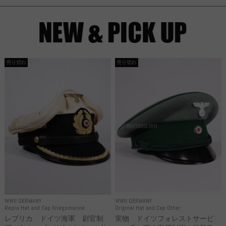
売り切れ
売り切れ
WWII GERMANY
WWII GERMANY
Repro Hat and Cap Kriegsmarine
Original Hat and Cap Other
レプリカ ドイツ海軍 尉官制
実物 ドイツフォレストサービ