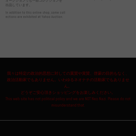
オークションでも一部コレクションを
出品しています。
In addition to this online shop, some coll
ections are exhibited at Yahoo Auction.
我々は特定の政治的思想に対しての翼賛や賞賛、啓蒙の目的もなく、
政治活動家でもありません。いわゆるネオナチの活動家でもありませ
ん。
どうぞご安心頂きショッピングをお楽しみください。
This web site has not political policy and we are NOT Neo Nazi. Please do not
misunderstand that.