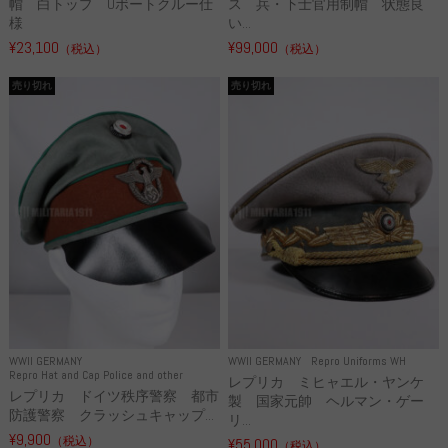
帽 白トップ Uボートクルー仕
ス 兵・下士官用制帽 状態良
様
い...
¥23,100
¥99,000
（税込）
（税込）
売り切れ
売り切れ
WWII GERMANY
WWII GERMANY
Repro Uniforms WH
Repro Hat and Cap Police and other
レプリカ ミヒャエル・ヤンケ
レプリカ ドイツ秩序警察 都市
製 国家元帥 ヘルマン・ゲー
防護警察 クラッシュキャップ...
リ...
¥9,900
（税込）
¥55,000
（税込）