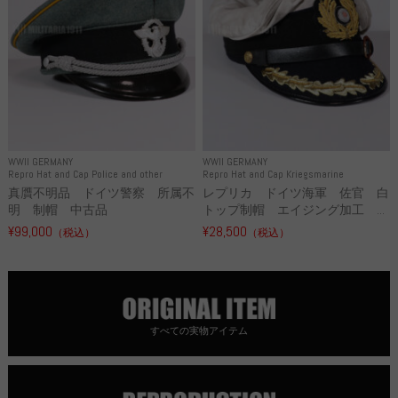
WWII GERMANY
WWII GERMANY
Repro Hat and Cap Police and other
Repro Hat and Cap Kriegsmarine
真贋不明品 ドイツ警察 所属不
レプリカ ドイツ海軍 佐官 白
明 制帽 中古品
トップ制帽 エイジング加工 ...
¥99,000
¥28,500
（税込）
（税込）
すべての実物アイテム