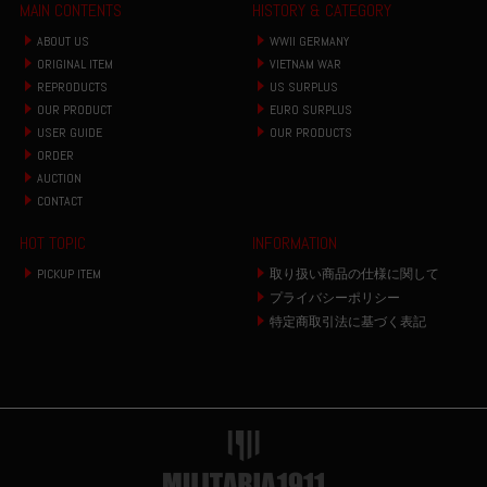
MAIN CONTENTS
HISTORY & CATEGORY
ABOUT US
WWII GERMANY
ORIGINAL ITEM
VIETNAM WAR
REPRODUCTS
US SURPLUS
OUR PRODUCT
EURO SURPLUS
USER GUIDE
OUR PRODUCTS
ORDER
AUCTION
CONTACT
HOT TOPIC
INFORMATION
PICKUP ITEM
取り扱い商品の仕様に関して
プライバシーポリシー
特定商取引法に基づく表記