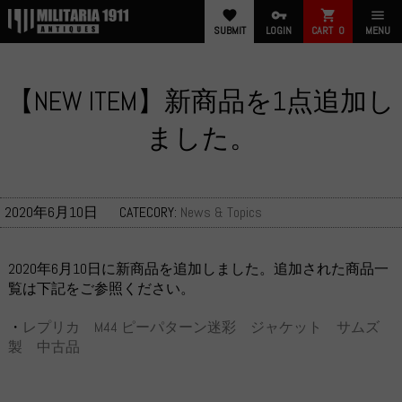
favorite
vpn_key
shopping_cart
menu
SUBMIT
LOGIN
CART
0
MENU
【NEW ITEM】新商品を1点追加し
ました。
2020年6月10日
CATECORY:
News & Topics
2020年6月10日に新商品を追加しました。追加された商品一
覧は下記をご参照ください。
・
レプリカ M44 ピーパターン迷彩 ジャケット サムズ
製 中古品