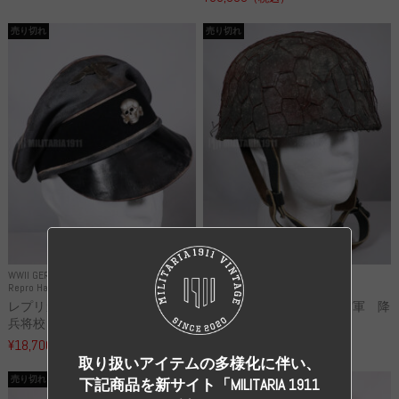
売り切れ
売り切れ
WWII GERMANY
WWII GERMANY
Repro Hat and Cap SS and WSS
Repro Hat and Cap Luftwaffe
レプリカ 武装親衛隊 WSS 歩
高品質レプリカ ドイツ空軍 降
兵将校 クラッシュキャップ ...
下猟兵 ヘルメット
¥18,700
¥49,800
（税込）
（税込）
取り扱いアイテムの多様化に伴い、
売り切れ
売り切れ
下記商品を新サイト「MILITARIA 1911