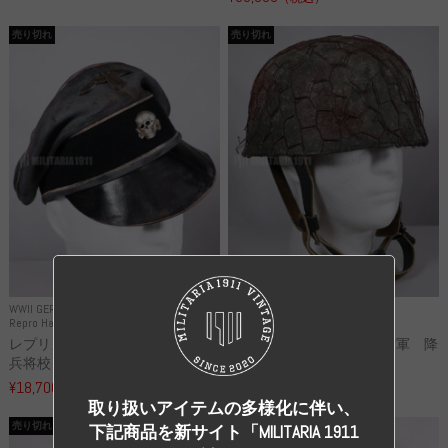
売り切れ
売り切れ
WWII GERMANY
WWII GERMANY
Repro Hat and Cap SS and WSS
Repro Hat and Cap Luftwaffe
レプリカ 武装親衛隊 WSS 歩
高品質レプリカ ドイツ空軍 降
兵将校 クラッシュキャップ ...
下猟兵 ヘルメット
¥18,700
¥49,800
（税込）
（税込）
取り扱いアイテムの多様化に伴い、
売り切れ
売り切れ
下記商品を新サイト「MILITARIA 1911