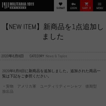
favorite
vpn_key
shopping_cart
menu
SUBMIT
LOGIN
CART
0
MENU
【NEW ITEM】新商品を1点追加し
ました
2020年6月8日
CATECORY:
News & Topics
2020年6月8日に新商品を追加しました。追加された商品一
覧は下記をご参照ください。
・
実物 アメリカ軍 ユーティリティーシャツ 後期型
放出品