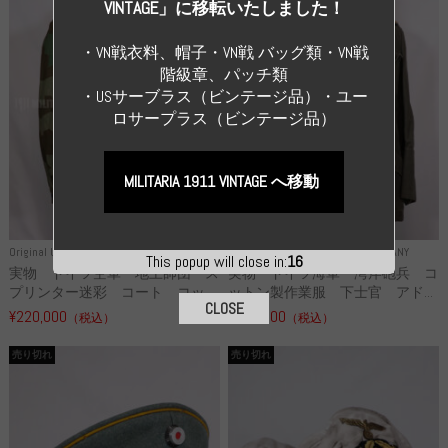
VINTAGE」に移転いたしました！
・VN戦衣料、帽子・VN戦 バッグ類・VN戦
階級章、パッチ類
・USサーブラス（ビンテージ品）・ユー
ロサープラス（ビンテージ品）
MILITARIA 1911 VINTAGE へ移動
Original Uniform WH
WWII GERMANY
Original Uniform WH
WWII GERMANY
This popup will close in:
15
実物 ドイツ空軍 地上師団 ス
実物 ドイツ海軍 湾岸砲兵 コ
プリンター迷彩 コート コッ...
ットン製作業服 下士官 アド...
CLOSE
¥220,000
¥286,000
（税込）
（税込）
売り切れ
売り切れ