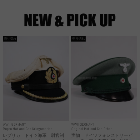
売り切れ
売り切れ
WWII GERMANY
WWII GERMANY
Repro Hat and Cap Kriegsmarine
Original Hat and Cap Other
レプリカ ドイツ海軍 尉官制
実物 ドイツフォレストサービ