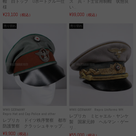
帽 白トップ Uボートクルー仕
ス 兵・下士官用制帽 状態良
様
い...
¥23,100
¥99,000
（税込）
（税込）
売り切れ
売り切れ
WWII GERMANY
WWII GERMANY
Repro Uniforms WH
Repro Hat and Cap Police and other
レプリカ ミヒャエル・ヤンケ
レプリカ ドイツ秩序警察 都市
製 国家元帥 ヘルマン・ゲー
防護警察 クラッシュキャップ...
リ...
¥9,900
（税込）
¥55,000
（税込）