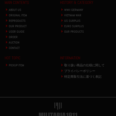
MAIN CONTENTS
HISTORY & CATEGORY
ABOUT US
WWII GERMANY
ORIGINAL ITEM
VIETNAM WAR
REPRODUCTS
US SURPLUS
OUR PRODUCT
EURO SURPLUS
USER GUIDE
OUR PRODUCTS
ORDER
AUCTION
CONTACT
HOT TOPIC
INFORMATION
PICKUP ITEM
取り扱い商品の仕様に関して
プライバシーポリシー
特定商取引法に基づく表記