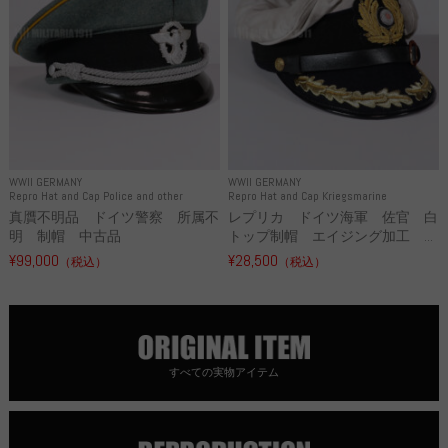
WWII GERMANY
WWII GERMANY
Repro Hat and Cap Police and other
Repro Hat and Cap Kriegsmarine
真贋不明品 ドイツ警察 所属不
レプリカ ドイツ海軍 佐官 白
明 制帽 中古品
トップ制帽 エイジング加工 ...
¥99,000
¥28,500
（税込）
（税込）
すべての実物アイテム