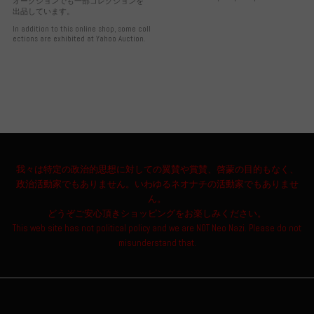
オークションでも一部コレクションを
出品しています。
In addition to this online shop, some coll
ections are exhibited at Yahoo Auction.
我々は特定の政治的思想に対しての翼賛や賞賛、啓蒙の目的もなく、
政治活動家でもありません。いわゆるネオナチの活動家でもありませ
ん。
どうぞご安心頂きショッピングをお楽しみください。
This web site has not political policy and we are NOT Neo Nazi. Please do not
misunderstand that.