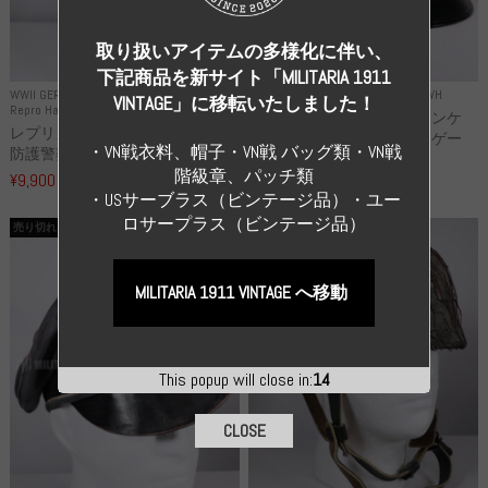
取り扱いアイテムの多様化に伴い、
下記商品を新サイト「MILITARIA 1911
WWII GERMANY
WWII GERMANY
Repro Uniforms WH
VINTAGE」に移転いたしました！
Repro Hat and Cap Police and other
レプリカ ミヒャエル・ヤンケ
レプリカ ドイツ秩序警察 都市
製 国家元帥 ヘルマン・ゲー
・VN戦衣料、帽子・VN戦 バッグ類・VN戦
防護警察 クラッシュキャップ...
リ...
階級章、パッチ類
¥9,900
（税込）
¥55,000
（税込）
・USサーブラス（ビンテージ品）・ユー
ロサープラス（ビンテージ品）
売り切れ
売り切れ
MILITARIA 1911 VINTAGE へ移動
This popup will close in:
14
CLOSE