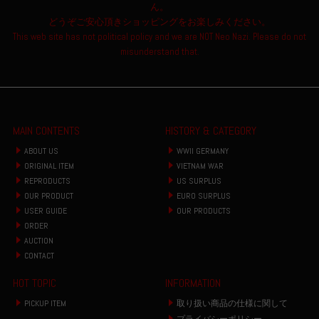
ん。
どうぞご安心頂きショッピングをお楽しみください。
This web site has not political policy and we are NOT Neo Nazi. Please do not
misunderstand that.
MAIN CONTENTS
HISTORY & CATEGORY
ABOUT US
WWII GERMANY
ORIGINAL ITEM
VIETNAM WAR
REPRODUCTS
US SURPLUS
OUR PRODUCT
EURO SURPLUS
USER GUIDE
OUR PRODUCTS
ORDER
AUCTION
CONTACT
HOT TOPIC
INFORMATION
PICKUP ITEM
取り扱い商品の仕様に関して
プライバシーポリシー