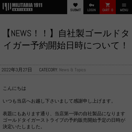
favorite
vpn_key
shopping_cart
menu
SUBMIT
LOGIN
CART
0
MENU
【NEWS！！】自社製ゴールドタ
イガー予約開始日時について！
2022年3月27日
CATECORY:
News & Topics
こんにちは
いつも当店へお越し下さいまして感謝申し上げます。
表題にもあります通り、当店第一弾の自社製品になります
ゴールドタイガーストライプの予約販売開始予定の日時が
決定いたしました。