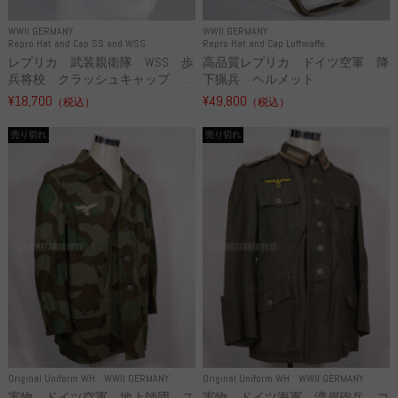
WWII GERMANY
WWII GERMANY
Repro Hat and Cap SS and WSS
Repro Hat and Cap Luftwaffe
レプリカ 武装親衛隊 WSS 歩
高品質レプリカ ドイツ空軍 降
兵将校 クラッシュキャップ ...
下猟兵 ヘルメット
¥18,700
¥49,800
（税込）
（税込）
売り切れ
売り切れ
Original Uniform WH
WWII GERMANY
Original Uniform WH
WWII GERMANY
実物 ドイツ空軍 地上師団 ス
実物 ドイツ海軍 湾岸砲兵 コ