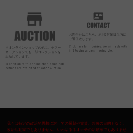
お問合せはこちら。原則3営業日以内に
ご返信致します。
Click here for inquiries. We will reply with
当オンラインショップの他に、ヤフー
in 3 business days in principle.
オークションでも一部コレクションを
出品しています。
In addition to this online shop, some coll
ections are exhibited at Yahoo Auction.
我々は特定の政治的思想に対しての翼賛や賞賛、啓蒙の目的もなく、
政治活動家でもありません。いわゆるネオナチの活動家でもありませ