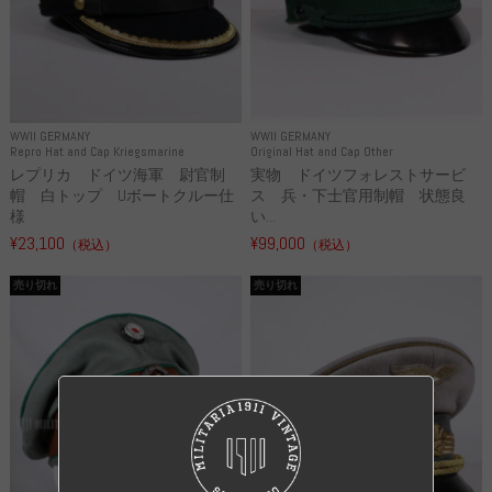
WWII GERMANY
WWII GERMANY
Repro Hat and Cap Kriegsmarine
Original Hat and Cap Other
レプリカ ドイツ海軍 尉官制
実物 ドイツフォレストサービ
帽 白トップ Uボートクルー仕
ス 兵・下士官用制帽 状態良
様
い...
¥23,100
¥99,000
（税込）
（税込）
売り切れ
売り切れ