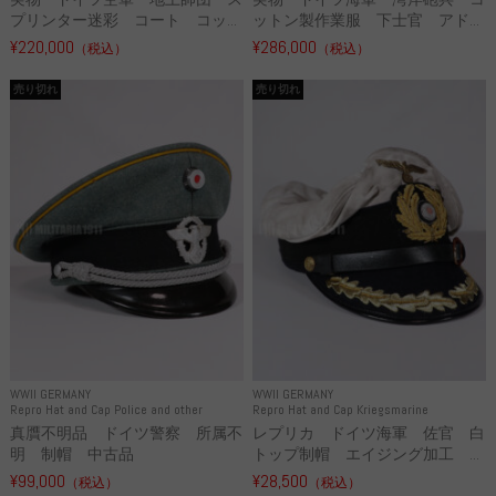
プリンター迷彩 コート コッ...
ットン製作業服 下士官 アド...
¥220,000
¥286,000
（税込）
（税込）
売り切れ
売り切れ
WWII GERMANY
WWII GERMANY
Repro Hat and Cap Police and other
Repro Hat and Cap Kriegsmarine
真贋不明品 ドイツ警察 所属不
レプリカ ドイツ海軍 佐官 白
明 制帽 中古品
トップ制帽 エイジング加工 ...
¥99,000
¥28,500
（税込）
（税込）