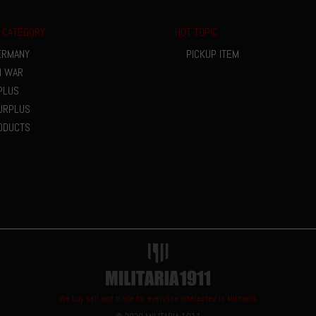
 CATEGORY
HOT TOPIC
ERMANY
PICKUP ITEM
M WAR
PLUS
URPLUS
ODUCTS
We buy sell and trade for everyone interested in Militaria.