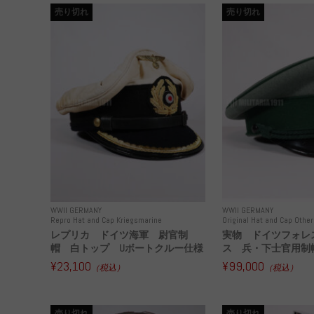
売り切れ
売り切れ
WWII GERMANY
WWII GERMANY
Repro Hat and Cap Kriegsmarine
Original Hat and Cap Other
レプリカ ドイツ海軍 尉官制
実物 ドイツフォレ
帽 白トップ Uボートクルー仕様
ス 兵・下士官用制帽
¥23,100
¥99,000
（税込）
（税込）
売り切れ
売り切れ