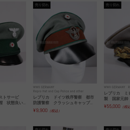
売り切れ
売り切れ
WWII GERMANY
WWII GERMANY
R
Repro Hat and Cap Police and other
レプリカ ミ
ストサービ
レプリカ ドイツ秩序警察 都市
製 国家元帥 
 状態良い...
防護警察 クラッシュキャップ...
¥55,000
（税
¥9,900
（税込）
売り切れ
売り切れ