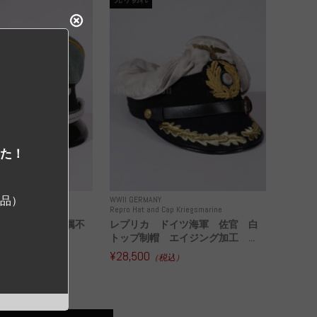
した！
ジ品）
WWII GERMANY
 Police and other
Repro Hat and Cap Kriegsmarine
ドイツ警察 所属不
レプリカ ドイツ海軍 佐官 白
古品
トップ制帽 エイジング加工 ...
¥28,500
込）
（税込）