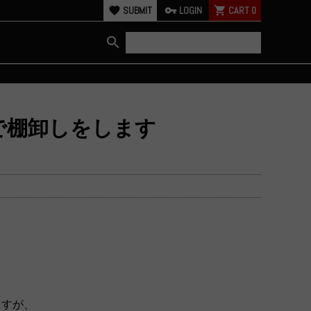
favorite
SUBMIT
vpn_key
LOGIN
shopping_cart
CART
0
search
0まで棚卸しをします
ますが、