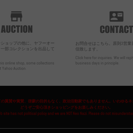
ンショップの他に、ヤフーオー
お問合せはこちら。原則3営業
も一部コレクションを出品して
信致します。
Click here for inquiries. We will repl
this online shop, some collections
business days in principle.
at Yahoo Auction.
ての翼賛や賞賛、啓蒙の目的もなく、政治活動家でもありません。いわゆるネ
どうぞご安心頂きショッピングをお楽しみください。
b site has not political policy and we are NOT Neo Nazi. Please do not misundersta