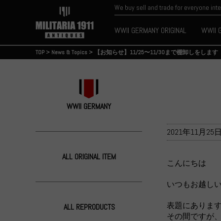
We buy sell and trade for everyone int
WWII GERMANY ORIGINAL
WWII 
TOP
>
News & Topics
>
【お知らせ】11/25〜11/30まで棚卸しをします
WWII GERMANY
2021年11月25
ALL ORIGINAL ITEM
こんにちは
いつもお越し
表題にあります通
ALL REPRODUCTS
その間ですが