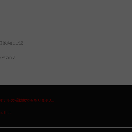
日以内にご返
y within 3
オナチの活動家でもありません。
nd that.