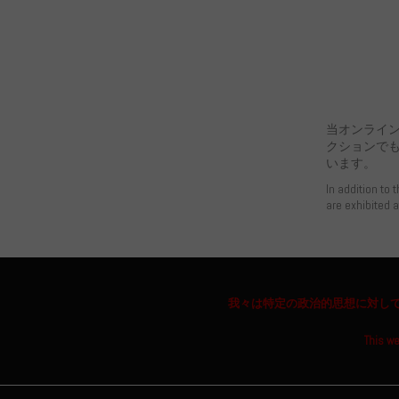
当オンライ
クションで
います。
In addition to 
are exhibited 
我々は特定の政治的思想に対し
This we