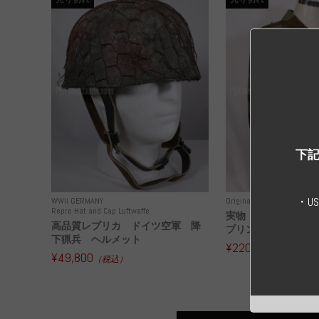
下記
・U
WWII GERMANY
Original Uniform WH
WWI
Repro Hat and Cap Luftwaffe
実物 ドイツ空軍 
高品質レプリカ ドイツ空軍 降
プリンター迷彩 コー
下猟兵 ヘルメット
¥220,000
（税込）
¥49,800
（税込）