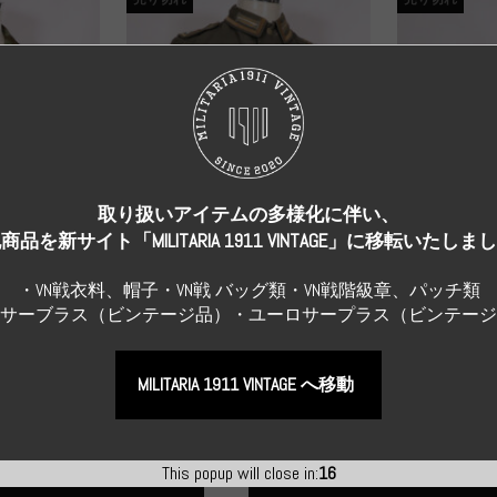
取り扱いアイテムの多様化に伴い、
商品を新サイト「MILITARIA 1911 VINTAGE」に移転いたしま
・VN戦衣料、帽子・VN戦 バッグ類・VN戦階級章、パッチ類
Sサーブラス（ビンテージ品）・ユーロサープラス（ビンテー
I GERMANY
Original Uniform WH
WWII GERMANY
WWII GERMANY
Repro Hat and Cap
地上師団 ス
実物 ドイツ海軍 湾岸砲兵 コ
真贋不明品 
ト コッ...
ットン製作業服 下士官 アド...
明 制帽 中
¥286,000
MILITARIA 1911 VINTAGE へ移動
（税込）
¥99,000
（税
This popup will close in:
15