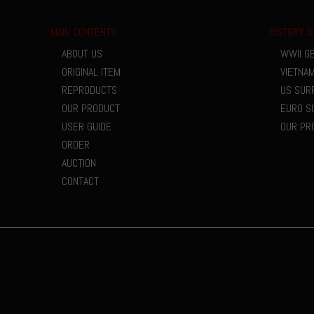
MAIN CONTENTS
HISTORY &
ABOUT US
WWII G
ORIGINAL ITEM
VIETNA
REPRODUCTS
US SUR
OUR PRODUCT
EURO S
USER GUIDE
OUR PR
ORDER
AUCTION
CONTACT