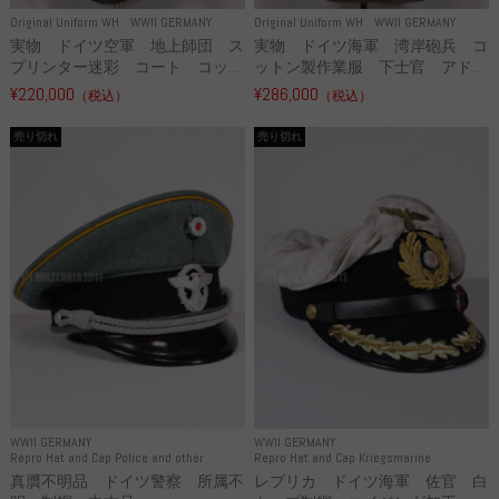
Original Uniform WH
WWII GERMANY
Original Uniform WH
WWII GERMANY
実物 ドイツ空軍 地上師団 ス
実物 ドイツ海軍 湾岸砲兵 コ
プリンター迷彩 コート コッ...
ットン製作業服 下士官 アド...
¥220,000
¥286,000
（税込）
（税込）
売り切れ
売り切れ
WWII GERMANY
WWII GERMANY
Repro Hat and Cap Police and other
Repro Hat and Cap Kriegsmarine
真贋不明品 ドイツ警察 所属不
レプリカ ドイツ海軍 佐官 白