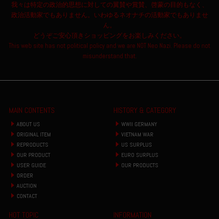
我々は特定の政治的思想に対しての翼賛や賞賛、啓蒙の目的もなく、
政治活動家でもありません。いわゆるネオナチの活動家でもありませ
ん。
どうぞご安心頂きショッピングをお楽しみください。
This web site has not political policy and we are NOT Neo Nazi. Please do not
misunderstand that.
MAIN CONTENTS
HISTORY & CATEGORY
ABOUT US
WWII GERMANY
ORIGINAL ITEM
VIETNAM WAR
REPRODUCTS
US SURPLUS
OUR PRODUCT
EURO SURPLUS
USER GUIDE
OUR PRODUCTS
ORDER
AUCTION
CONTACT
HOT TOPIC
INFORMATION