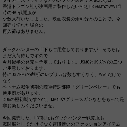
タイガーストライプなどのレプリカ製造で人気のある、
香港ドラゴン社が映画用に製作したUSMCとUS ARMYのWWII当
時のHBT戦闘服が
少数入荷いたしました。映画衣装の余剰分とのことで、今
回売り切れた場合の
再入荷はありません。
ダックハンターの上下もご用意しておりますが、そちらは
まだ入荷待ちですので
今月後半の発売を予定しております。USMCとUS ARMYの二つ
ご用意しております。
特にUS ARMYの裁断のレプリカは数もすくなく、WWIIだけで
なく
ベトナム戦争初期の陸軍特殊部隊「グリーンベレー」でも
使用例があります。
CIDGの極初期ですので、MP40やグリースガンなどをもって是
非お楽しみくださいませ。
今回発売した、HBT制服もダックハンター戦闘服も
戦闘服としてだけでなく普段使いのファッションアイテム