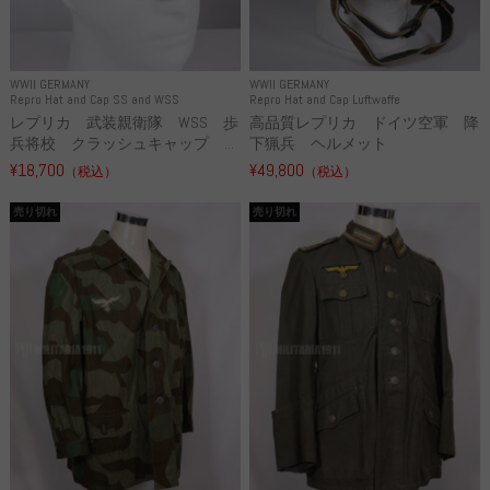
WWII GERMANY
WWII GERMANY
Repro Hat and Cap SS and WSS
Repro Hat and Cap Luftwaffe
レプリカ 武装親衛隊 WSS 歩
高品質レプリカ ドイツ空軍 降
兵将校 クラッシュキャップ ...
下猟兵 ヘルメット
¥18,700
¥49,800
（税込）
（税込）
売り切れ
売り切れ