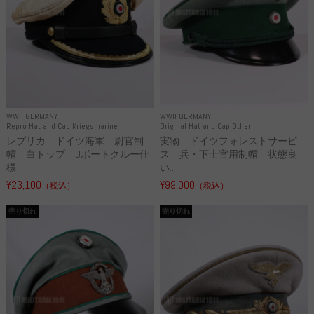
WWII GERMANY
WWII GERMANY
Repro Hat and Cap Kriegsmarine
Original Hat and Cap Other
レプリカ ドイツ海軍 尉官制
実物 ドイツフォレストサービ
帽 白トップ Uボートクルー仕
ス 兵・下士官用制帽 状態良
様
い...
¥23,100
¥99,000
（税込）
（税込）
売り切れ
売り切れ