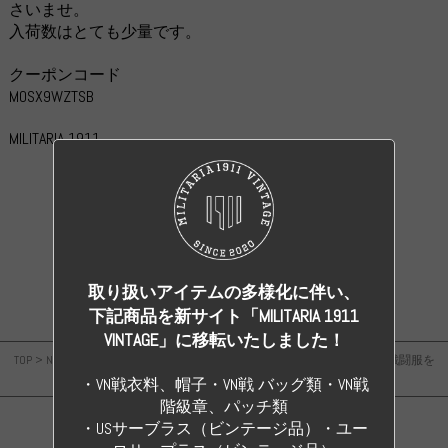
さいませ。
入荷数はとても少量です。
クーポンコード
M0SX9WZTSB
MILITARIA 1911
TOPページにもどる
取り扱いアイテムの多様化に伴い、
下記商品を新サイト「MILITARIA 1911
VINTAGE」に移転いたしました！
TOP
>
News & Topics
>
【WWII 新商品】ドラゴン製 USMC US ARMYのHBT戦闘服を
追加しました。
・VN戦衣料、帽子・VN戦 バッグ類・VN戦
階級章、パッチ類
・USサーブラス（ビンテージ品）・ユー
WWII GERMANY