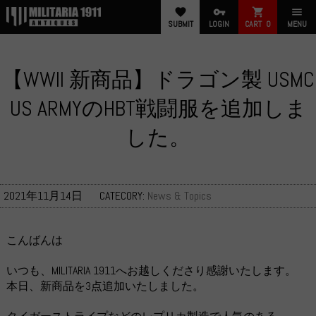
favorite
vpn_key
shopping_cart
menu
SUBMIT
LOGIN
CART
0
MENU
【WWII 新商品】ドラゴン製 USMC
US ARMYのHBT戦闘服を追加しま
した。
2021年11月14日
CATECORY:
News & Topics
こんばんは
いつも、MILITARIA 1911へお越しくださり感謝いたします。
本日、新商品を3点追加いたしました。