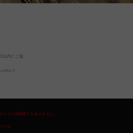
日以内にご返
y within 3
オナチの活動家でもありません。
nd that.