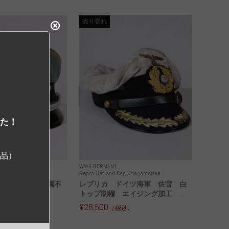
売り切れ
した！
ジ品）
WWII GERMANY
 Police and other
Repro Hat and Cap Kriegsmarine
ドイツ警察 所属不
レプリカ ドイツ海軍 佐官 白
古品
トップ制帽 エイジング加工 ...
¥28,500
込）
（税込）