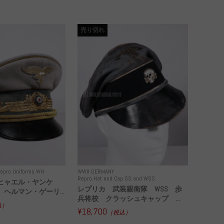
売り切れ
epro Uniforms WH
WWII GERMANY
Repro Hat and Cap SS and WSS
ヒャエル・ヤンケ
レプリカ 武装親衛隊 WSS 歩
ヘルマン・ゲーリ...
兵将校 クラッシュキャップ ...
込）
¥18,700
（税込）