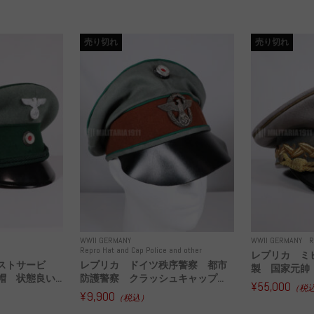
売り切れ
売り切れ
WWII GERMANY
WWII GERMANY
R
Repro Hat and Cap Police and other
レプリカ ミ
ストサービ
レプリカ ドイツ秩序警察 都市
製 国家元帥 
 状態良い...
防護警察 クラッシュキャップ...
¥55,000
（税
¥9,900
（税込）