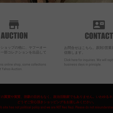
ンショップの他に、ヤフーオー
お問合せはこちら。原則3営業
も一部コレクションを出品して
信致します。
Click here for inquiries. We will repl
this online shop, some collections
business days in principle.
at Yahoo Auction.
ての翼賛や賞賛、啓蒙の目的もなく、政治活動家でもありません。いわゆるネ
どうぞご安心頂きショッピングをお楽しみください。
b site has not political policy and we are NOT Neo Nazi. Please do not misundersta