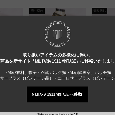
売り切れ
売り切れ
取り扱いアイテムの多様化に伴い、
商品を新サイト「MILITARIA 1911 VINTAGE」に移転いたしま
・VN戦衣料、帽子・VN戦 バッグ類・VN戦階級章、パッチ類
Sサーブラス（ビンテージ品）・ユーロサープラス（ビンテー
I GERMANY
Original Uniform WH
WWII GERMANY
WWII GERMANY
Repro Hat and Cap
地上師団 ス
実物 ドイツ海軍 湾岸砲兵 コ
真贋不明品 
ト コッ...
ットン製作業服 下士官 アド...
MILITARIA 1911 VINTAGE へ移動
明 制帽 中
¥286,000
（税込）
¥99,000
（税
This popup will close in:
15