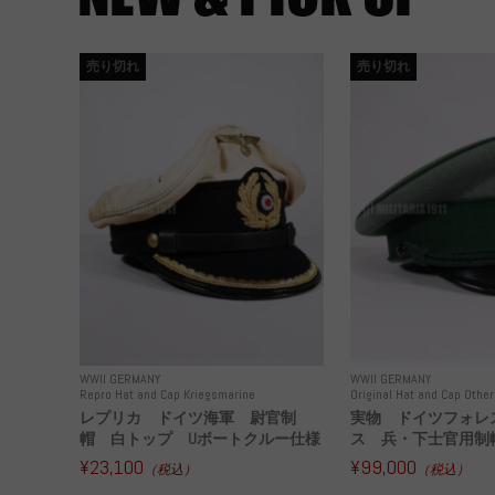
売り切れ
売り切れ
WWII GERMANY
WWII GERMANY
Repro Hat and Cap Kriegsmarine
Original Hat and Cap Other
レプリカ ドイツ海軍 尉官制
実物 ドイツフォレ
帽 白トップ Uボートクルー仕様
ス 兵・下士官用制帽
¥23,100
¥99,000
（税込）
（税込）