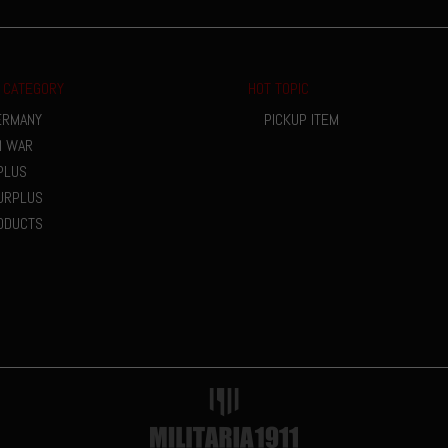
 CATEGORY
HOT TOPIC
ERMANY
PICKUP ITEM
M WAR
PLUS
URPLUS
ODUCTS