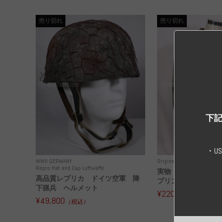
売り切れ
売り切れ
下記
・U
WWII GERMANY
Original Uniform WH
WWI
Repro Hat and Cap Luftwaffe
実物 ドイツ空軍 
高品質レプリカ ドイツ空軍 降
プリンター迷彩 コー
下猟兵 ヘルメット
¥220,000
（税込）
¥49,800
（税込）