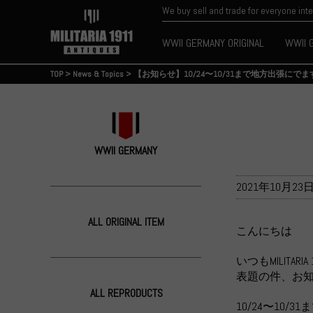
We buy sell and trade for everyone int
WWII GERMANY ORIGINAL
WWII 
TOP
>
News & Topics
>
【お知らせ】10/24〜10/31まで地方出張にでま
WWII GERMANY
2021年10月23
ALL ORIGINAL ITEM
こんにちは
いつもMILIT
表題の件、お
ALL REPRODUCTS
10/24〜10