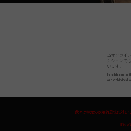
当オンライ
クションで
います。
In addition to 
are exhibited 
我々は特定の政治的思想に対し
This we