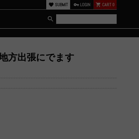
favorite
SUBMIT
vpn_key
LOGIN
shopping_cart
CART
0
search
まで地方出張にでます