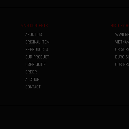
MAIN CONTENTS
HISTORY &
ABOUT US
WWII G
ORIGINAL ITEM
VIETNA
REPRODUCTS
US SUR
OUR PRODUCT
EURO S
USER GUIDE
OUR PR
ORDER
AUCTION
CONTACT