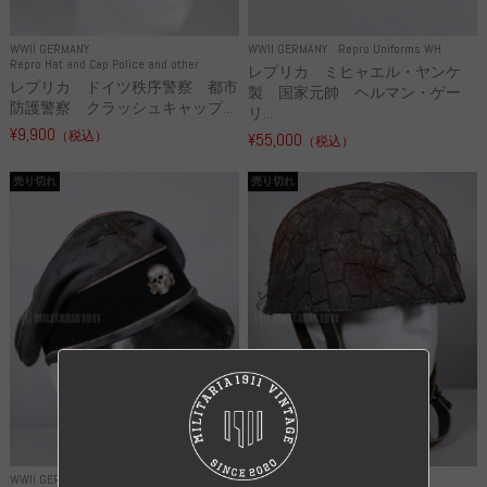
WWII GERMANY
WWII GERMANY
Repro Uniforms WH
Repro Hat and Cap Police and other
レプリカ ミヒャエル・ヤンケ
レプリカ ドイツ秩序警察 都市
製 国家元帥 ヘルマン・ゲー
防護警察 クラッシュキャップ...
リ...
¥9,900
（税込）
¥55,000
（税込）
売り切れ
売り切れ
WWII GERMANY
WWII GERMANY