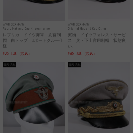
WWII GERMANY
WWII GERMANY
Repro Hat and Cap Kriegsmarine
Original Hat and Cap Other
レプリカ ドイツ海軍 尉官制
実物 ドイツフォレストサービ
帽 白トップ Uボートクルー仕
ス 兵・下士官用制帽 状態良
様
い...
¥23,100
¥99,000
（税込）
（税込）
売り切れ
売り切れ