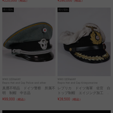
¥220,000
¥286,000
（税込）
（税込）
売り切れ
売り切れ
WWII GERMANY
WWII GERMANY
Repro Hat and Cap Police and other
Repro Hat and Cap Kriegsmarine
真贋不明品 ドイツ警察 所属不
レプリカ ドイツ海軍 佐官 白
明 制帽 中古品
トップ制帽 エイジング加工 ...
¥99,000
¥28,500
（税込）
（税込）