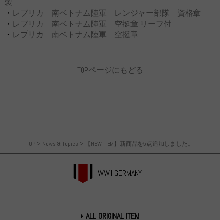
製
・
レプリカ 南ベトナム陸軍 レンジャー部隊 資格章
・
レプリカ 南ベトナム陸軍 空挺章 リーフ付
・
レプリカ 南ベトナム陸軍 空挺章
TOPページにもどる
TOP
>
News & Topics
>
【NEW ITEM】新商品を5点追加しました。
WWII GERMANY
ALL ORIGINAL ITEM