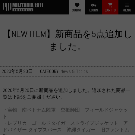
favorite
vpn_key
shopping_cart
menu
SUBMIT
LOGIN
CART
0
MENU
【NEW ITEM】新商品を5点追加し
ました。
2020年5月20日
CATECORY:
News & Topics
2020年5月20日に新商品を追加しました。追加された商品一
覧は下記をご参照ください。
・
実物 南ベトナム陸軍 空挺師団 フィールドジャケッ
ト
・
レプリカ ゴールドタイガーストライプジャケット ア
ドバイザー タイプスパース 沖縄タイガー 旧ファントム