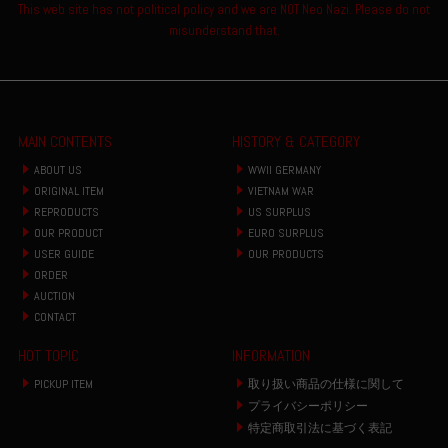
This web site has not political policy and we are NOT Neo Nazi. Please do not
misunderstand that.
MAIN CONTENTS
HISTORY & CATEGORY
ABOUT US
WWII GERMANY
ORIGINAL ITEM
VIETNAM WAR
REPRODUCTS
US SURPLUS
OUR PRODUCT
EURO SURPLUS
USER GUIDE
OUR PRODUCTS
ORDER
AUCTION
CONTACT
HOT TOPIC
INFORMATION
PICKUP ITEM
取り扱い商品の仕様に関して
プライバシーポリシー
特定商取引法に基づく表記