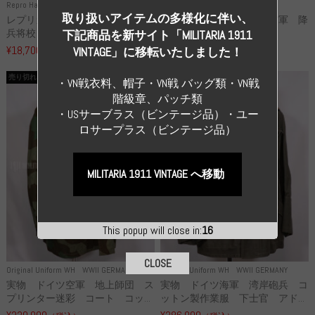
Repro Hat and Cap SS and WSS
Repro Hat and Cap Luftwaffe
取り扱いアイテムの多様化に伴い、
レプリカ 武装親衛隊 WSS 歩
高品質レプリカ ドイツ空軍 降
兵将校 クラッシュキャップ ...
下猟兵 ヘルメット
下記商品を新サイト「MILITARIA 1911
¥18,700
¥49,800
VINTAGE」に移転いたしました！
（税込）
（税込）
売り切れ
売り切れ
・VN戦衣料、帽子・VN戦 バッグ類・VN戦
階級章、パッチ類
・USサーブラス（ビンテージ品）・ユー
ロサープラス（ビンテージ品）
MILITARIA 1911 VINTAGE へ移動
This popup will close in:
16
CLOSE
Original Uniform WH
WWII GERMANY
Original Uniform WH
WWII GERMANY
実物 ドイツ空軍 地上師団 ス
実物 ドイツ海軍 湾岸砲兵 コ
プリンター迷彩 コート コッ...
ットン製作業服 下士官 アド...