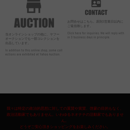
お問合せはこちら。原則3営業日以内に
ご返信致します。
Click here for inquiries. We will reply with
当オンラインショップの他に、ヤフー
in 3 business days in principle.
オークションでも一部コレクションを
出品しています。
In addition to this online shop, some coll
ections are exhibited at Yahoo Auction.
我々は特定の政治的思想に対しての翼賛や賞賛、啓蒙の目的もなく、
政治活動家でもありません。いわゆるネオナチの活動家でもありませ
ん。
どうぞご安心頂きショッピングをお楽しみください。