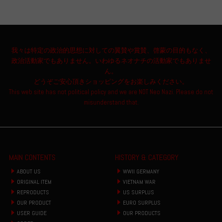
我々は特定の政治的思想に対しての翼賛や賞賛、啓蒙の目的もなく、
政治活動家でもありません。いわゆるネオナチの活動家でもありませ
ん。
どうぞご安心頂きショッピングをお楽しみください。
This web site has not political policy and we are NOT Neo Nazi. Please do not
misunderstand that.
MAIN CONTENTS
HISTORY & CATEGORY
ABOUT US
WWII GERMANY
ORIGINAL ITEM
VIETNAM WAR
REPRODUCTS
US SURPLUS
OUR PRODUCT
EURO SURPLUS
USER GUIDE
OUR PRODUCTS