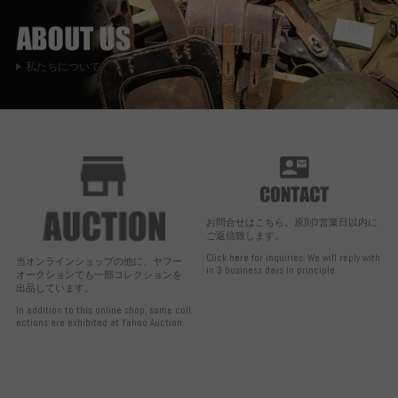
私たちについて
お問合せはこちら。原則3営業日以内に
ご返信致します。
Click here for inquiries. We will reply with
当オンラインショップの他に、ヤフー
in 3 business days in principle.
オークションでも一部コレクションを
出品しています。
In addition to this online shop, some coll
ections are exhibited at Yahoo Auction.