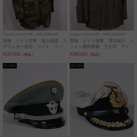
Original Uniform WH
WWII GERMANY
Original Uniform WH
WWII GERMANY
実物 ドイツ空軍 地上師団 ス
実物 ドイツ海軍 湾岸砲兵 コ
プリンター迷彩 コート コッ...
ットン製作業服 下士官 アド...
¥220,000
¥286,000
（税込）
（税込）
売り切れ
売り切れ