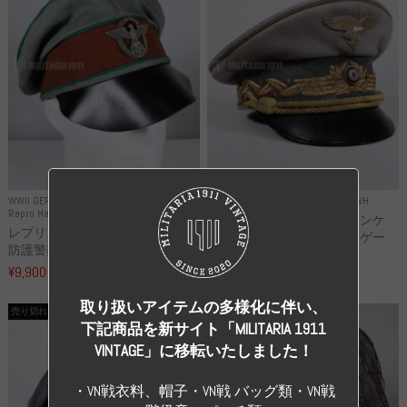
WWII GERMANY
WWII GERMANY
Repro Uniforms WH
Repro Hat and Cap Police and other
レプリカ ミヒャエル・ヤンケ
レプリカ ドイツ秩序警察 都市
製 国家元帥 ヘルマン・ゲー
防護警察 クラッシュキャップ...
リ...
¥9,900
（税込）
¥55,000
（税込）
取り扱いアイテムの多様化に伴い、
売り切れ
売り切れ
下記商品を新サイト「MILITARIA 1911
VINTAGE」に移転いたしました！
・VN戦衣料、帽子・VN戦 バッグ類・VN戦