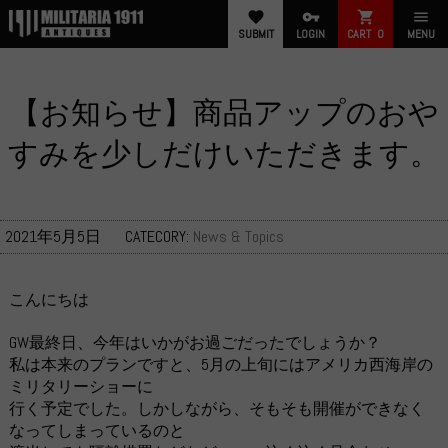
favorite
vpn_key
shopping_cart
menu
SUBMIT
LOGIN
CART
0
MENU
【お知らせ】商品アップのおや
すみを少しだけいただきます。
2021年5月5日
CATECORY:
News & Topics
こんにちは
GW最終日、今年はいかがお過ごだったでしょうか？
私は本来のプランですと、5月の上旬にはアメリカ西海岸の
ミリタリーショーに
行く予定でした。しかしながら、そもそも開催ができなく
なってしまっているのと