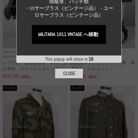
階級章、パッチ類
・USサーブラス（ビンテージ品）・ユー
ロサープラス（ビンテージ品）
MILITARIA 1911 VINTAGE へ移動
WWII GERMANY
WWII GERMANY
Repro Hat and Cap SS and WSS
Repro Hat and Cap Luftwaffe
This popup will close in:
14
レプリカ 武装親衛隊 WSS 歩
高品質レプリカ ドイツ空軍 降
兵将校 クラッシュキャップ ...
下猟兵 ヘルメット
CLOSE
¥18,700
¥49,800
（税込）
（税込）
売り切れ
売り切れ