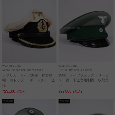
WWII GERMANY
WWII GERMANY
Repro Hat and Cap Kriegsmarine
Original Hat and Cap Other
レプリカ ドイツ海軍 尉官制
実物 ドイツフォレストサービ
帽 白トップ Uボートクルー仕
ス 兵・下士官用制帽 状態良
様
い...
¥23,100
¥99,000
（税込）
（税込）
売り切れ
売り切れ