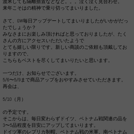
渡米しても隔離措置などなど。。。泣く泣く見合わせ。
来年こそはの精神で乗り切ってまいりました。
さて、GW毎日アップデートしてまいりましたがいかがだっ
たでしょうか？
みなさまにお楽しみ頂ければと思っておりましたが、たく
さんの方にアクセスいただいたようで
とても嬉しい限りです。新しい商談のご依頼も頂戴してお
りますので、
こちらもベストを尽くしてまいりたいと思います。
一つだけ、お知らせでございます。
5/6〜5/9まで商品アップをおやすみさせていただきます。
再会は、
5/10（月）
の予定です。
そこからは、毎日変わらずドイツ、ベトナム戦関連の品を
3〜5品程度を目安にアップしてまいります。
ドイツ軍のレプリカ制帽、ベトナム戦の米軍、南ベトナム