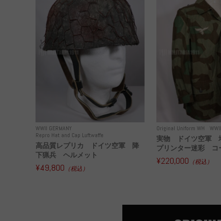
WWII GERMANY
Original Uniform WH
WWI
Repro Hat and Cap Luftwaffe
実物 ドイツ空軍 
高品質レプリカ ドイツ空軍 降
プリンター迷彩 コー
下猟兵 ヘルメット
¥220,000
（税込）
¥49,800
（税込）