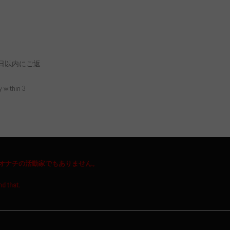
日以内にご返
y within 3
オナチの活動家でもありません。
nd that.