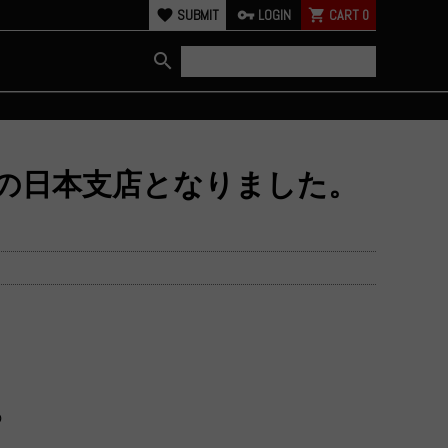
favorite
SUBMIT
vpn_key
LOGIN
shopping_cart
CART
0
search
HS incの日本支店となりました。
の