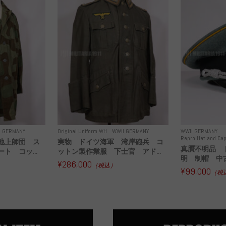
I GERMANY
Original Uniform WH
WWII GERMANY
WWII GERMANY
Repro Hat and Cap
地上師団 ス
実物 ドイツ海軍 湾岸砲兵 コ
真贋不明品 
ト コッ...
ットン製作業服 下士官 アド...
明 制帽 中
¥286,000
（税込）
¥99,000
（税