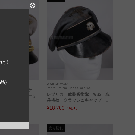
した！
ジ品）
epro Uniforms WH
WWII GERMANY
Repro Hat and Cap SS and WSS
ヒャエル・ヤンケ
レプリカ 武装親衛隊 WSS 歩
ヘルマン・ゲーリ...
兵将校 クラッシュキャップ ...
込）
¥18,700
（税込）
売り切れ