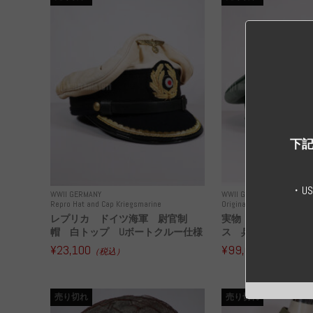
下記
・U
WWII GERMANY
WWII GERMANY
Repro Hat and Cap Kriegsmarine
Original Hat and Cap Other
レプリカ ドイツ海軍 尉官制
実物 ドイツフォレ
帽 白トップ Uボートクルー仕様
ス 兵・下士官用制帽
¥23,100
¥99,000
（税込）
（税込）
売り切れ
売り切れ