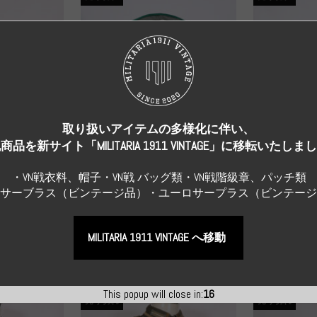
取り扱いアイテムの多様化に伴い、
商品を新サイト「MILITARIA 1911 VINTAGE」に移転いたしま
・VN戦衣料、帽子・VN戦 バッグ類・VN戦階級章、パッチ類
Sサーブラス（ビンテージ品）・ユーロサープラス（ビンテー
WWII GERMANY
WWII GERMANY
R
Repro Hat and Cap Police and other
レプリカ ミ
ストサービ
レプリカ ドイツ秩序警察 都市
製 国家元帥 
 状態良い...
防護警察 クラッシュキャップ...
MILITARIA 1911 VINTAGE へ移動
¥55,000
（税
¥9,900
（税込）
This popup will close in:
14
売り切れ
売り切れ