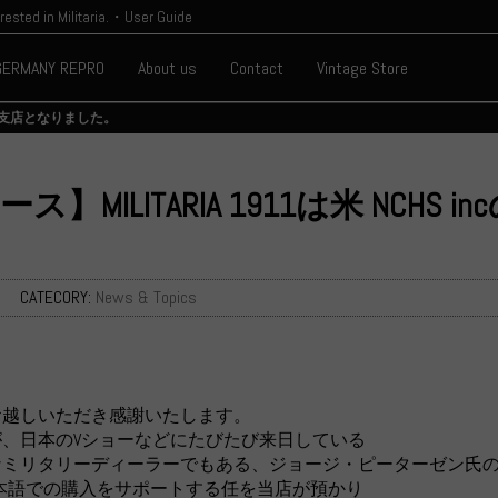
erested in Militaria.・User Guide
GERMANY REPRO
About us
Contact
Vintage Store
cの日本支店となりました。
ス】MILITARIA 1911は米 NC
CATECORY:
News & Topics
お越しいただき感謝いたします。
、日本のVショーなどにたびたび来日している
なミリタリーディーラーでもある、ジョージ・ピーターゼン氏
から日本語での購入をサポートする任を当店が預かり