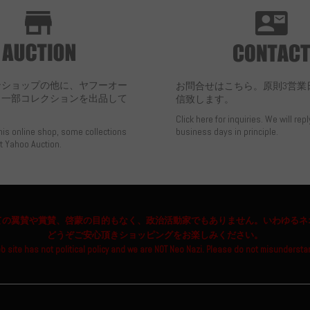
ンショップの他に、ヤフーオー
お問合せはこちら。原則3営業
も一部コレクションを出品して
信致します。
Click here for inquiries. We will repl
this online shop, some collections
business days in principle.
at Yahoo Auction.
ての翼賛や賞賛、啓蒙の目的もなく、政治活動家でもありません。いわゆるネ
どうぞご安心頂きショッピングをお楽しみください。
b site has not political policy and we are NOT Neo Nazi. Please do not misundersta