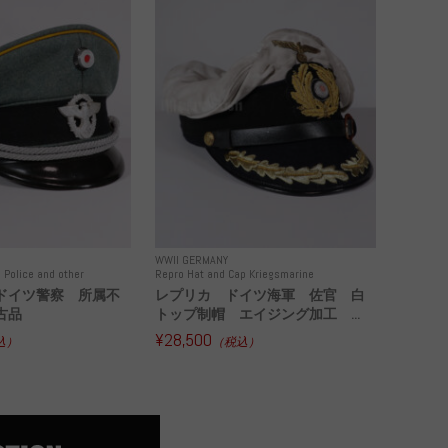
WWII GERMANY
 Police and other
Repro Hat and Cap Kriegsmarine
ドイツ警察 所属不
レプリカ ドイツ海軍 佐官 白
古品
トップ制帽 エイジング加工 ...
¥28,500
込）
（税込）