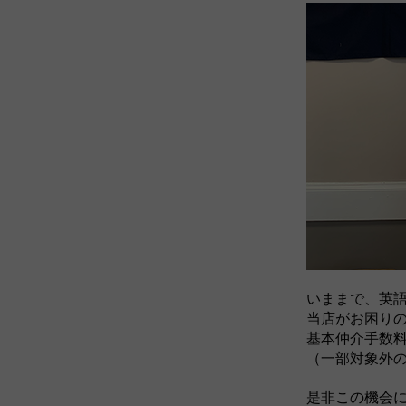
いままで、英
当店がお困り
基本仲介手数
（一部対象外
是非この機会