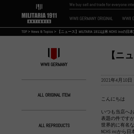
We buy sell and trade for everyone int
WWII GERMANY ORIGINAL
WWII 
TOP
>
News & Topics
>
【ニュース】MILITARIA 1911は米 NCHS in
【ニュー
WWII GERMANY
2021年4月10日
ALL ORIGINAL ITEM
こんにちは
いつも当店へ
表題の件ですが
世界的に有名
ALL REPRODUCTS
NCHS inc