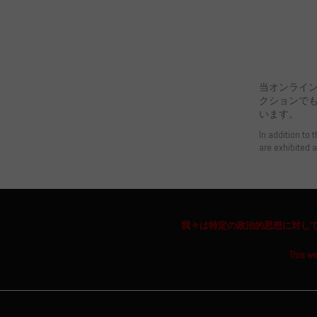
当オンライ
クションで
います。
In addition to 
are exhibited 
我々は特定の政治的思想に対し
This we