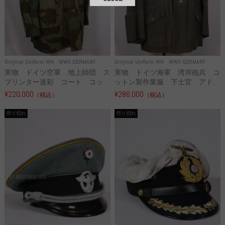
Original Uniform WH
WWII GERMANY
Original Uniform WH
WWII GERMANY
実物 ドイツ空軍 地上師団 ス
実物 ドイツ海軍 湾岸砲兵 コ
プリンター迷彩 コート コッ...
ットン製作業服 下士官 アド...
¥220,000
¥286,000
（税込）
（税込）
売り切れ
売り切れ