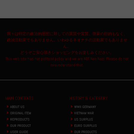
我々は特定の政治的思想に対しての翼賛や賞賛、啓蒙の目的もなく、
政治活動家でもありません。いわゆるネオナチの活動家でもありませ
ん。
どうぞご安心頂きショッピングをお楽しみください。
This web site has not political policy and we are NOT Neo Nazi. Please do not
misunderstand that.
MAIN CONTENTS
HISTORY & CATEGORY
ABOUT US
WWII GERMANY
ORIGINAL ITEM
VIETNAM WAR
REPRODUCTS
US SURPLUS
OUR PRODUCT
EURO SURPLUS
USER GUIDE
OUR PRODUCTS