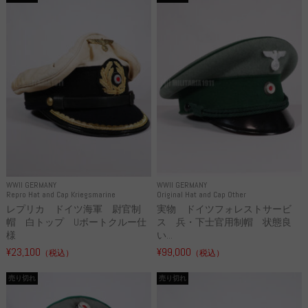
WWII GERMANY
WWII GERMANY
Repro Hat and Cap Kriegsmarine
Original Hat and Cap Other
レプリカ ドイツ海軍 尉官制
実物 ドイツフォレストサービ
帽 白トップ Uボートクルー仕
ス 兵・下士官用制帽 状態良
様
い...
¥23,100
¥99,000
（税込）
（税込）
売り切れ
売り切れ