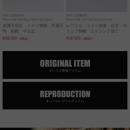
WWII GERMANY
WWII GERMANY
Repro Hat and Cap Police and other
Repro Hat and Cap Kriegsmarine
真贋不明品 ドイツ警察 所属不
レプリカ ドイツ海軍 佐官 白
明 制帽 中古品
トップ制帽 エイジング加工 ...
¥99,000
¥28,500
（税込）
（税込）
すべての実物アイテム
すべてのレプリカアイテム