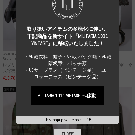
取り扱いアイテムの多様化に伴い、
下記商品を新サイト「MILITARIA 1911
VINTAGE」に移転いたしました！
WWII GERMANY
WWII GERMANY
・VN戦衣料、帽子・VN戦 バッグ類・VN戦
Repro Hat and Cap SS and WSS
Repro Hat and Cap Luftwaffe
階級章、パッチ類
レプリカ 武装親衛隊 WSS 歩
高品質レプリカ ドイツ空軍 降
・USサーブラス（ビンテージ品）・ユー
兵将校 クラッシュキャップ ...
下猟兵 ヘルメット
ロサープラス（ビンテージ品）
¥18,700
¥49,800
（税込）
（税込）
売り切れ
売り切れ
MILITARIA 1911 VINTAGE へ移動
This popup will close in:
16
CLOSE