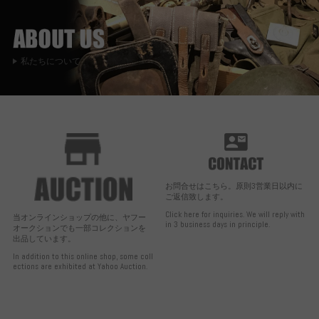
私たちについて
お問合せはこちら。原則3営業日以内に
ご返信致します。
Click here for inquiries. We will reply with
当オンラインショップの他に、ヤフー
in 3 business days in principle.
オークションでも一部コレクションを
出品しています。
In addition to this online shop, some coll
ections are exhibited at Yahoo Auction.