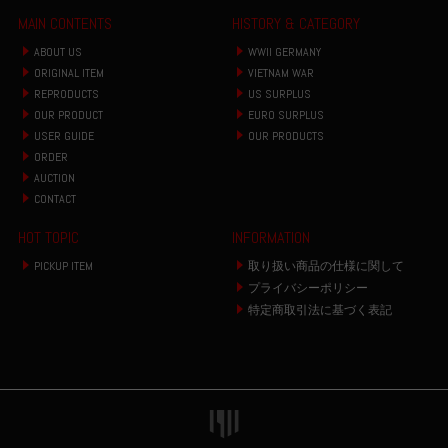
MAIN CONTENTS
HISTORY & CATEGORY
ABOUT US
WWII GERMANY
ORIGINAL ITEM
VIETNAM WAR
REPRODUCTS
US SURPLUS
OUR PRODUCT
EURO SURPLUS
USER GUIDE
OUR PRODUCTS
ORDER
AUCTION
CONTACT
HOT TOPIC
INFORMATION
PICKUP ITEM
取り扱い商品の仕様に関して
プライバシーポリシー
特定商取引法に基づく表記