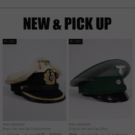
売り切れ
売り切れ
WWII GERMANY
WWII GERMANY
Repro Hat and Cap Kriegsmarine
Original Hat and Cap Other
レプリカ ドイツ海軍 尉官制
実物 ドイツフォレストサービ