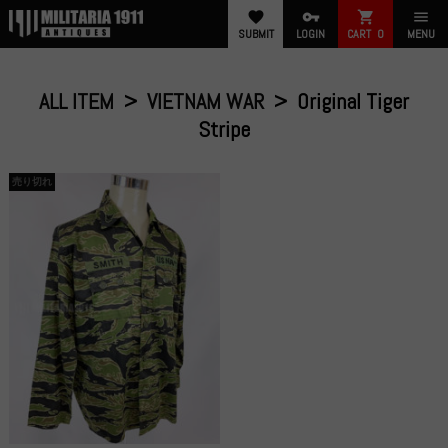
favorite
vpn_key
shopping_cart
menu
SUBMIT
LOGIN
CART
0
MENU
ALL ITEM
VIETNAM WAR
Original Tiger
Stripe
売り切れ