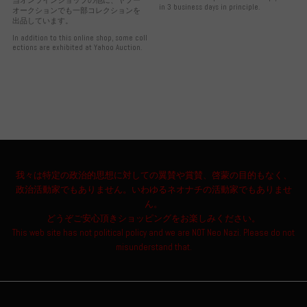
in 3 business days in principle.
オークションでも一部コレクションを
出品しています。
In addition to this online shop, some coll
ections are exhibited at Yahoo Auction.
我々は特定の政治的思想に対しての翼賛や賞賛、啓蒙の目的もなく、
政治活動家でもありません。いわゆるネオナチの活動家でもありませ
ん。
どうぞご安心頂きショッピングをお楽しみください。
This web site has not political policy and we are NOT Neo Nazi. Please do not
misunderstand that.