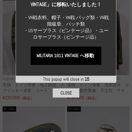
VINTAGE」に移転いたしました！
・VN戦衣料、帽子・VN戦 バッグ類・VN戦
階級章、パッチ類
・USサーブラス（ビンテージ品）・ユー
ロサープラス（ビンテージ品）
MILITARIA 1911 VINTAGE へ移動
This popup will close in:
14
Original Uniform WH
WWII GERMANY
Original Uniform WH
WWII GERMANY
実物 ドイツ空軍 地上師団 ス
実物 ドイツ海軍 湾岸砲兵 コ
プリンター迷彩 コート コッ...
ットン製作業服 下士官 アド...
CLOSE
¥220,000
¥286,000
（税込）
（税込）
売り切れ
売り切れ