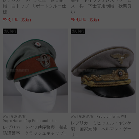
帽 白トップ Uボートクルー仕
ス 兵・下士官用制帽 状態良
様
い...
¥23,100
¥99,000
（税込）
（税込）
売り切れ
売り切れ
WWII GERMANY
WWII GERMANY
Repro Uniforms WH
Repro Hat and Cap Police and other
レプリカ ミヒャエル・ヤンケ
レプリカ ドイツ秩序警察 都市
製 国家元帥 ヘルマン・ゲー
防護警察 クラッシュキャップ...
リ...