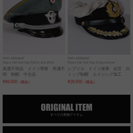
WWII GERMANY
WWII GERMANY
Repro Hat and Cap Police and other
Repro Hat and Cap Kriegsmarine
真贋不明品 ドイツ警察 所属不
レプリカ ドイツ海軍 佐官 白
明 制帽 中古品
トップ制帽 エイジング加工 ...
¥99,000
¥28,500
（税込）
（税込）
すべての実物アイテム