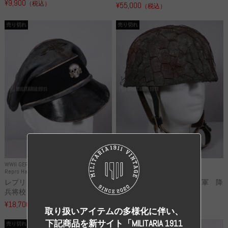
¥9,900
（税込）
¥55,000
（税込）
売り切れ
売り切れ
WWII GERMANY
WWII GERMANY
Repro Hat and Cap SS and WSS
Repro Hat and Cap Luftwaffe
レプリカ 武装親衛隊 WSS 歩
高品質レプリカ ドイツ空軍 降
兵将校 クラッシュキャップ ...
下猟兵 ヘルメット
¥18,700
¥49,800
（税込）
（税込）
取り扱いアイテムの多様化に伴い、
下記商品を新サイト「MILITARIA 1911
売り切れ
売り切れ